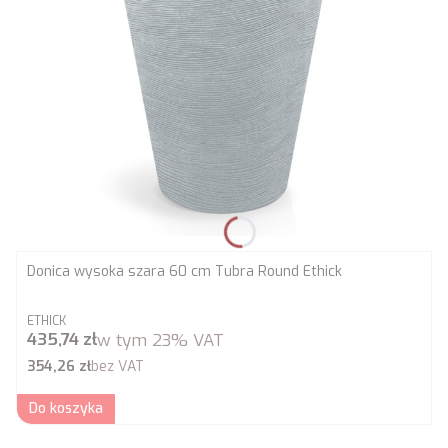
Donica wysoka szara 60 cm Tubra Round Ethick
PRODUCENT
ETHICK
Cena brutto
435,74 zł
w tym
23%
VAT
Cena netto
354,26 zł
bez VAT
Do koszyka