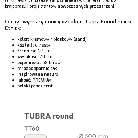
co sprawia, że
cieszy się uznaniem
wśród architektów
krajobrazu i projektantów
nowoczesnych przestrzeni
.
Cechy i wymiary donicy ozdobnej Tubra Round marki
Ethick:
kolor:
kremowy / piaskowy (sand)
kształt:
okrągły
średnica:
60 cm
wysokość:
70 cm
pojemność:
58 litrów
mrozoodporna:
tak
inspirowana naturą
jakość:
PREMIUM
polski producent