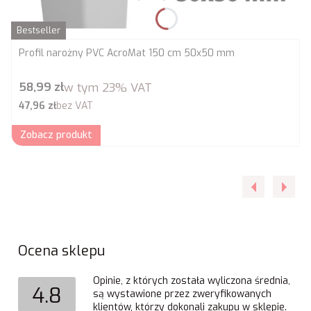
Bestseller
Profil narożny PVC AcroMat 150 cm 50x50 mm
Cena brutto
58,99 zł
w tym
23%
VAT
Cena netto
47,96 zł
bez VAT
Zobacz produkt
Ocena sklepu
Opinie, z których została wyliczona średnia,
4.8
są wystawione przez zweryfikowanych
klientów, którzy dokonali zakupu w sklepie.