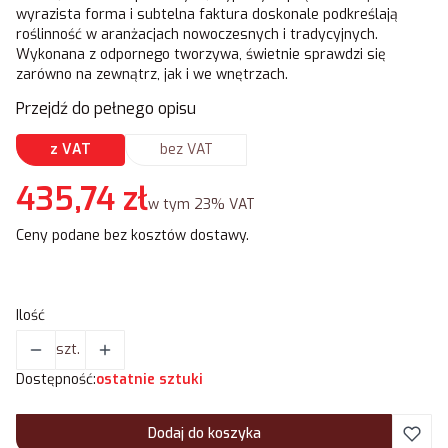
wyrazista forma i subtelna faktura doskonale podkreślają
roślinność w aranżacjach nowoczesnych i tradycyjnych.
Wykonana z odpornego tworzywa, świetnie sprawdzi się
zarówno na zewnątrz, jak i we wnętrzach.
Przejdź do pełnego opisu
z VAT
bez VAT
Cena
435,74 zł
w tym 23% VAT
w tym
23%
VAT
Ceny podane bez kosztów dostawy.
Ilość
szt.
Dostępność:
ostatnie sztuki
Dodaj do koszyka