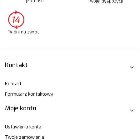
płatności
Twojej dyspozycji
14 dni na zwrot
Linki w stopce
Kontakt
Kontakt
Formularz kontaktowy
Moje konto
Ustawienia konta
Twoje zamówienia