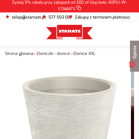
Zyskaj 5% rabatu przy zakupach od 500 zł! Użyj kodu:
KUPUJ-W-
STAMATS
sklep@stamats.pl
577 503 007
Zakupy z terminem płatności
Opinie
Strona główna
Doniczki - donice
Donice XXL