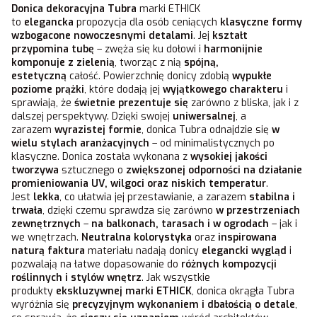
Donica dekoracyjna Tubra
marki ETHICK
to
elegancka
propozycja dla osób ceniących
klasyczne formy
wzbogacone nowoczesnymi detalami
. Jej
kształt
przypomina tubę
– zwęża się ku dołowi i
harmonijnie
komponuje z zielenią
, tworząc z nią
spójną,
estetyczną
całość. Powierzchnię donicy zdobią
wypukłe
poziome prążki
, które dodają jej
wyjątkowego charakteru
i
sprawiają, że
świetnie prezentuje się
zarówno z bliska, jak i z
dalszej perspektywy. Dzięki swojej
uniwersalnej
, a
zarazem
wyrazistej formie
, donica Tubra odnajdzie się
w
wielu stylach aranżacyjnych
– od minimalistycznych po
klasyczne. Donica została wykonana z
wysokiej jakości
tworzywa
sztucznego o
zwiększonej odporności na działanie
promieniowania UV, wilgoci oraz niskich temperatur
.
Jest
lekka
, co ułatwia jej przestawianie, a zarazem
stabilna i
trwała
, dzięki czemu sprawdza się zarówno
w przestrzeniach
zewnętrznych
–
na balkonach, tarasach i w ogrodach
– jak i
we wnętrzach.
Neutralna kolorystyka
oraz
inspirowana
naturą faktura
materiału nadają donicy
elegancki wygląd
i
pozwalają na łatwe dopasowanie do
różnych kompozycji
roślinnych i stylów wnętrz
. Jak wszystkie
produkty
ekskluzywnej marki ETHICK
, donica okrągła Tubra
wyróżnia się
precyzyjnym wykonaniem i dbałością o detale
,