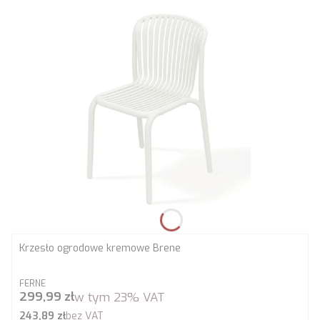
Krzesło ogrodowe kremowe Brene
PRODUCENT
FERNE
Cena brutto
299,99 zł
w tym
23%
VAT
Cena netto
243,89 zł
bez VAT