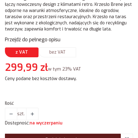
łączy nowoczesny design z klimatami retro. Krzesło Brene jest
odporne na warunki atmosferyczne, idealne do ogrodów,
tarasów oraz przestrzeni restauracyjnych. Krzesło na taras
jest wykonane z ekologicznych, nadających się do recyklingu
tworzyw, zapewnia komfort i trwałość na długie lata.
Przejdź do pełnego opisu
z VAT
bez VAT
Cena
299,99 zł
w tym 23% VAT
w tym
23%
VAT
Ceny podane bez kosztów dostawy.
Ilość
szt.
Dostępność:
na wyczerpaniu