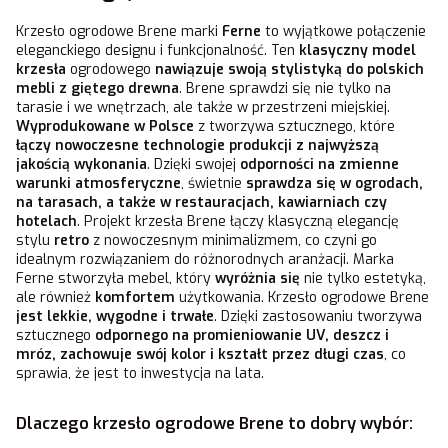
Krzesło ogrodowe Brene marki
Ferne
to wyjątkowe połączenie
eleganckiego designu i funkcjonalność. Ten
klasyczny model
krzesła
ogrodowego
nawiązuje swoją stylistyką do polskich
mebli z giętego drewna
. Brene sprawdzi się nie tylko na
tarasie i we wnętrzach, ale także w przestrzeni miejskiej.
Wyprodukowane w Polsce
z tworzywa sztucznego, które
łączy nowoczesne technologie produkcji z najwyższą
jakością wykonania
. Dzięki swojej
odporności na zmienne
warunki atmosferyczne
, świetnie
sprawdza się w ogrodach,
na tarasach, a także w restauracjach, kawiarniach czy
hotelach
. Projekt krzesła Brene łączy klasyczną elegancję
stylu
retro
z nowoczesnym minimalizmem, co czyni go
idealnym rozwiązaniem do różnorodnych aranżacji. Marka
Ferne stworzyła mebel, który
wyróżnia się
nie tylko estetyką,
ale również
komfortem
użytkowania. Krzesło ogrodowe Brene
jest lekkie, wygodne
i trwałe
. Dzięki zastosowaniu tworzywa
sztucznego
odpornego na promieniowanie UV, deszcz i
mróz, zachowuje swój kolor i kształt przez długi czas
, co
sprawia, że jest to inwestycja na lata.
Dlaczego krzesło ogrodowe Brene to dobry wybór: