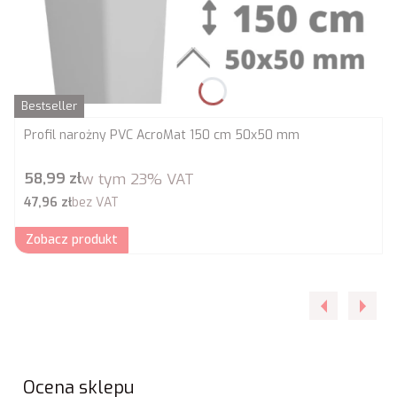
Bestseller
Profil narożny PVC AcroMat 150 cm 50x50 mm
Cena brutto
58,99 zł
w tym
23%
VAT
Cena netto
47,96 zł
bez VAT
Zobacz produkt
Ocena sklepu