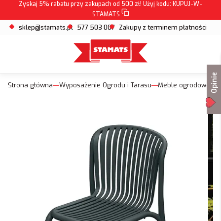
Zyskaj 5% rabatu przy zakupach od 500 zł! Użyj kodu:
KUPUJ-W-
STAMATS
sklep@stamats.pl
577 503 007
Zakupy z terminem płatności
Opinie
Strona główna
Wyposażenie Ogrodu i Tarasu
Meble ogrodowe