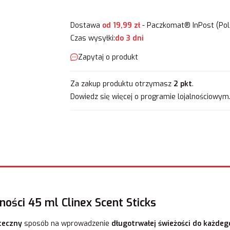
Dostawa
od 19,99 zł
- Paczkomat® InPost (Pol
Czas wysyłki:
do 3 dni
Zapytaj o produkt
Za zakup produktu otrzymasz
2 pkt
.
Dowiedz się
więcej o programie lojalnościowym
ości 45 ml Clinex Scent Sticks
teczny
sposób na wprowadzenie
długotrwałej świeżości do każde