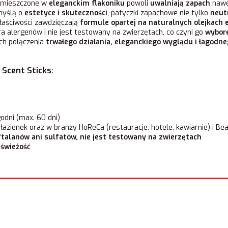
mieszczone w
eleganckim flakoniku
powoli
uwalniają zapach
nawet
 myślą o
estetyce i skuteczności
, patyczki zapachowe nie tylko
neut
łaściwości zawdzięczają
formule opartej na naturalnych olejkach 
era alergenów i nie jest testowany na zwierzętach, co czyni go
wybor
ych połączenia
trwałego działania, eleganckiego wyglądu i łagodn
Scent Sticks:
odni (max. 60 dni)
, łazienek oraz w branży HoReCa (restauracje, hotele, kawiarnie) i Be
ftalanów ani sulfatów, nie jest testowany na zwierzętach
 świeżość