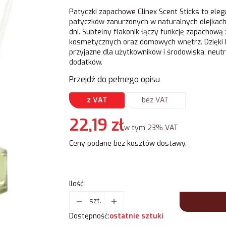
Patyczki zapachowe Clinex Scent Sticks to ele
patyczków zanurzonych w naturalnych olejkach
dni. Subtelny flakonik łączy funkcję zapachową z
kosmetycznych oraz domowych wnętrz. Dzięki b
przyjazne dla użytkowników i środowiska, neut
dodatków.
Przejdź do pełnego opisu
z VAT
bez VAT
Cena
22,19 zł
w tym 23% VAT
w tym
23%
VAT
Ceny podane bez kosztów dostawy.
Ilość
szt.
Dostępność:
ostatnie sztuki