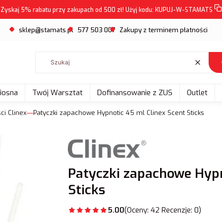
Zyskaj 5% rabatu przy zakupach od 500 zł! Użyj kodu:
KUPUJ-W-STAMATS
sklep@stamats.pl
577 503 007
Zakupy z terminem płatności
Wyczyść
Wiosna
Twój Warsztat
Dofinansowanie z ZUS
Outlet
ci Clinex
Patyczki zapachowe Hypnotic 45 ml Clinex Scent Sticks
Patyczki zapachowe Hypn
Sticks
5.00
(Oceny: 42 Recenzje: 0)