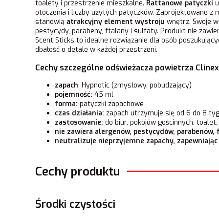
toalety i przestrzenie mieszkalne.
Rattanowe patyczki
u
otoczenia i liczby użytych patyczków. Zaprojektowane z
stanowią
atrakcyjny element wystroju
wnętrz. Swoje w
pestycydy, parabeny, ftalany i sulfaty. Produkt nie zawi
Scent Sticks to idealne rozwiązanie dla osób poszukując
dbałość o detale w każdej przestrzeni.
Cechy szczególne odświeżacza powietrza Clinex 
zapach
: Hypnotic (zmysłowy, pobudzający)
pojemność:
45 ml
forma:
patyczki zapachowe
czas działania:
zapach utrzymuje się od 6 do 8 tyg
zastosowanie:
do biur, pokojów gościnnych, toalet
nie zawiera alergenów, pestycydów, parabenów, 
neutralizuje nieprzyjemne zapachy, zapewniając
Cechy produktu
Środki czystości