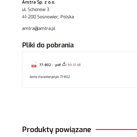
Amtra Sp. z o.o.
ul. Schonów 3
41-200 Sosnowiec, Polska
amtra@amtra.pl
Pliki do pobrania
77-802 - .pdf
99.01 kB
Karta charakterystyki 77-802
Produkty powiązane