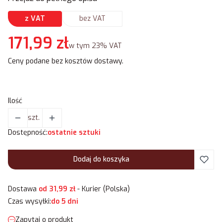
z VAT
bez VAT
Cena
171,99 zł
w tym 23% VAT
w tym
23%
VAT
Ceny podane bez kosztów dostawy.
Ilość
szt.
Dostępność:
ostatnie sztuki
Dodaj do koszyka
Dostawa
od 31,99 zł
- Kurier (Polska)
Czas wysyłki:
do 5 dni
Zapytaj o produkt