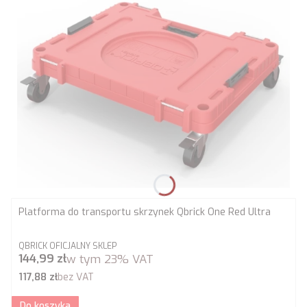
Platforma do transportu skrzynek Qbrick One Red Ultra
PRODUCENT
QBRICK OFICJALNY SKLEP
Cena brutto
144,99 zł
w tym
23%
VAT
Cena netto
117,88 zł
bez VAT
Do koszyka