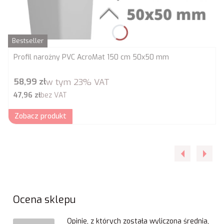
Bestseller
Profil narożny PVC AcroMat 150 cm 50x50 mm
Cena brutto
58,99 zł
w tym
23%
VAT
Cena netto
47,96 zł
bez VAT
Zobacz produkt
Ocena sklepu
Opinie, z których została wyliczona średnia,