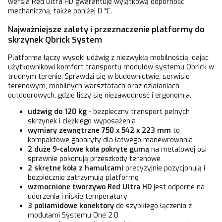
wersja Red Ultra HD gwarantuje wyjątkową odporność
mechaniczną, także poniżej 0 °C.
Najważniejsze zalety i przeznaczenie platformy do
skrzynek Qbrick System
Platforma łączy wysoki udźwig z niezwykłą mobilnością, dając
użytkownikowi komfort transportu modułów systemu Qbrick w
trudnym terenie. Sprawdzi się w budownictwie, serwisie
terenowym, mobilnych warsztatach oraz działaniach
outdoorowych, gdzie liczy się niezawodność i ergonomia.
udźwig do 120 kg
- bezpieczny transport pełnych
skrzynek i ciężkiego wyposażenia
wymiary zewnętrzne 750 x 542 x 223 mm
to
kompaktowe gabaryty dla łatwego manewrowania
2 duże 9-calowe koła pokryte gumą
na metalowej osi
sprawnie pokonują przeszkody terenowe
2 skrętne koła z hamulcami
precyzyjnie pozycjonują i
bezpiecznie zatrzymują platformę
wzmocnione tworzywo Red Ultra HD
jest odporne na
uderzenia i niskie temperatury
3 poliamidowe konektory
do szybkiego łączenia z
modułami Systemu One 2.0