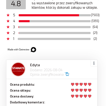
4.8
są wystawione przez zweryfikowanych
klientów, którzy dokonali zakupu w sklepie.
5
(7503)
4
(1355)
3
(64)
2
(21)
1
(2)
Edyta
Dodano: 2026-08-04
Opinia zweryfikowana
Ocena produktu:
Ocena sklepu:
Ocena dostawy:
Dodatkowy komentarz: