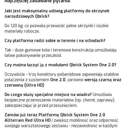
Najczęściej zadawane pytania:
Jaki jest maksymalny udźwig platformy do skrzynek
narzędziowych Qbrick?
Do 120 kg, co pozwala przewozić pełne skrzynki i ciężkie
materiały robocze.
Czy platforma radzi sobie w terenie i na schodach?
Tak - duże gumowe koła i terenowa konstrukcja umożliwiają
łatwe pokonywanie przeszkód.
Czy można łączyć ją z modułami Qbrick System One 2.0?
Oczywiście - trzy konektory poliamidowe zapewniają stabilne
połączenia z systemem
One 2.0
, zarówno
wersją czarną oraz
czerwoną (Ultra HD)
Do czego służy specjalne miejsce na wiadro?
Umożliwia
bezpieczne przenoszenie materiałów (np. chemii, zaprawy),
zabezpieczając je przed przesunięciem.
Zamów już teraz Platformę Qbrick System One 2.0
Allterrain Red Ultra HD
i zwiększ mobilność oraz odporność
swojego warsztatowego zestawu - niezawodność w każdym