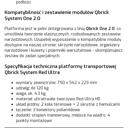
podłożu
Kompatybilność i zestawienie modułów Qbrick
System One 2.0
Platforma jest w pełni zintegrowana z linią
Qbrick One 2.0
, co
umożliwia tworzenie elastycznych, rozbudowanych zestawów
narzędziowych. Uzupełnij wyposażenie o kompatybilne moduły
dostępne na naszej stronie:
skrzynki narzędziowe
,
organizery
narzędziowe
i
kuwety i pojemniki warsztatowe
- skompletujesz
zestaw do zadań specjalnych.
Specyfikacja techniczna platformy transportowej
Qbrick System Red Ultra
wymiary zewnętrzne: 750 x 542 x 223 mm
udźwig: do 120 kg
waga: ok. 4,3 kg
materiał: ultratrwałe tworzywo Red Ultra HD
układ jezdny: 2 koła terenowe + 2 skrętne z hamulcami
łączenie: 3 konektory poliamidowe
dodatki: stopień manewrowy, miejsce na wiadro, 4
punkty montażowe