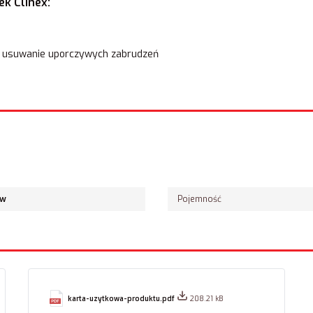
ek Clinex:
k, usuwanie uporczywych zabrudzeń
ów
Pojemność
karta-uzytkowa-produktu.pdf
208.21 kB