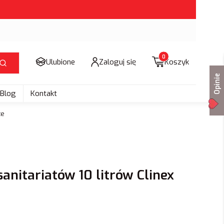
Produkty w koszyku: 
Ulubione
Zaloguj się
Koszyk
Szukaj
Opinie
Blog
Kontakt
te
sanitariatów 10 litrów Clinex