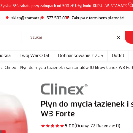
Zyskaj 5% rabatu przy zakupach od 500 zł! Użyj kodu:
KUPUJ-W-STAMATS
sklep@stamats.pl
577 503 007
Zakupy z terminem płatności
Wyczyść
Wiosna
Twój Warsztat
Dofinansowanie z ZUS
Outlet
ci Clinex
Płyn do mycia łazienek i sanitariatów 10 litrów Clinex W3 For
Płyn do mycia łazienek i 
W3 Forte
5.00
(Oceny: 72 Recenzje: 0)