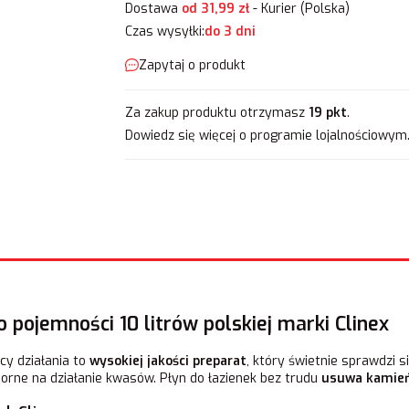
Dostawa
od 31,99 zł
- Kurier (Polska)
Czas wysyłki:
do 3 dni
Zapytaj o produkt
Za zakup produktu otrzymasz
19 pkt
.
Dowiedz się
więcej o programie lojalnościowym
o pojemności 10 litrów polskiej marki Clinex
y działania to
wysokiej jakości preparat
, który świetnie sprawdzi s
orne na działanie kwasów. Płyn do łazienek bez trudu
usuwa kamień