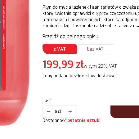
Płyn do mycia łazienek i sanitariatów o zwiększ
który świetnie sprawdzi się przy czyszczeniu
materiałach i powierzchniach, które są odporne
kamień i rdzę. Doskonale radzi sobie także z o
Przejdź do pełnego opisu
z VAT
bez VAT
Cena
199,99 zł
w tym 23% VAT
w tym
23%
VAT
Ceny podane bez kosztów dostawy.
Ilość
szt.
Dostępność:
ostatnie sztuki