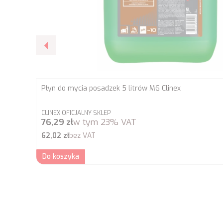
Płyn do mycia posadzek 5 litrów M6 Clinex
PRODUCENT
CLINEX OFICJALNY SKLEP
Cena brutto
76,29 zł
w tym
23%
VAT
Cena netto
62,02 zł
bez VAT
Do koszyka