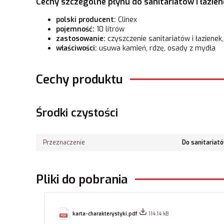
Cechy szczególne płynu do sanitariatów i łazien
polski producent:
Clinex
pojemność:
10 litrów
zastosowanie:
czyszczenie sanitariatów i łaziene
właściwości:
usuwa kamień, rdzę, osady z mydła
Cechy produktu
Środki czystości
Przeznaczenie
Do sanitariat
Pliki do pobrania
karta-charakterystyki.pdf
114.14 kB