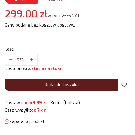
Cena
299,00 zł
w tym 23% VAT
w tym
23%
VAT
Ceny podane bez kosztów dostawy.
Ilość
szt.
Dostępność:
ostatnie sztuki
Dodaj do koszyka
Dostawa
od 49,99 zł
- Kurier (Polska)
Czas wysyłki:
do 7 dni
Zapytaj o produkt