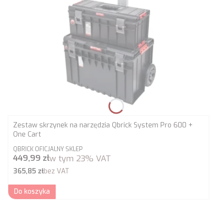
Zestaw skrzynek na narzędzia Qbrick System Pro 600 +
One Cart
PRODUCENT
QBRICK OFICJALNY SKLEP
Cena brutto
449,99 zł
w tym
23%
VAT
Cena netto
365,85 zł
bez VAT
Do koszyka