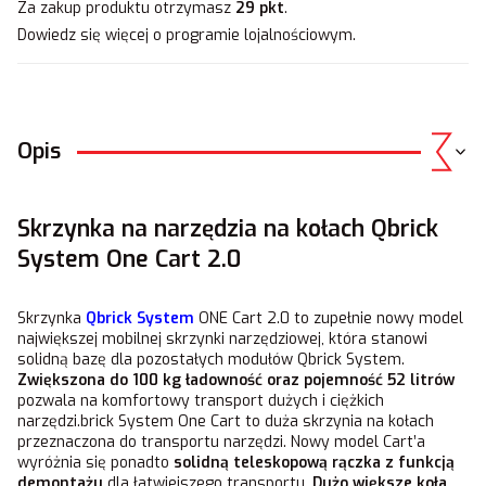
Za zakup produktu otrzymasz
29 pkt
.
Dowiedz się
więcej o programie lojalnościowym.
Opis
Skrzynka na narzędzia na kołach Qbrick
System One Cart 2.0
Skrzynka
Qbrick System
ONE Cart 2.0 to zupełnie nowy model
największej mobilnej skrzynki narzędziowej, która stanowi
solidną bazę dla pozostałych modułów Qbrick System.
Zwiększona do 100 kg ładowność oraz pojemność 52 litrów
pozwala na komfortowy transport dużych i ciężkich
narzędzi.brick System One Cart to duża skrzynia na kołach
przeznaczona do transportu narzędzi. Nowy model Cart’a
wyróżnia się ponadto
solidną teleskopową rączka z funkcją
demontażu
dla łatwiejszego transportu.
Dużo większe koła