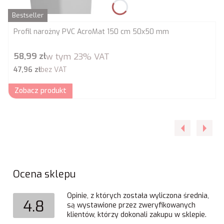
Bestseller
Profil narożny PVC AcroMat 150 cm 50x50 mm
Cena brutto
58,99 zł
w tym
23%
VAT
Cena netto
47,96 zł
bez VAT
Zobacz produkt
Ocena sklepu
Opinie, z których została wyliczona średnia,
4.8
są wystawione przez zweryfikowanych
klientów, którzy dokonali zakupu w sklepie.