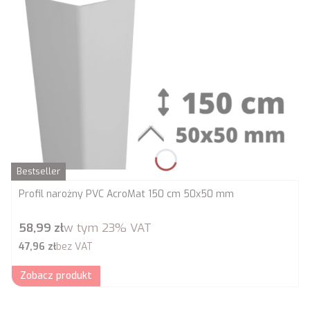
Bestseller
Profil narożny PVC AcroMat 150 cm 50x50 mm
Cena brutto
58,99 zł
w tym
23%
VAT
Cena netto
47,96 zł
bez VAT
Zobacz produkt