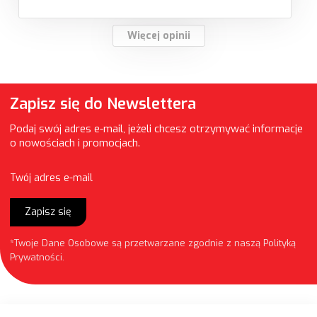
Więcej opinii
Zapisz się do Newslettera
Podaj swój adres e-mail, jeżeli chcesz otrzymywać informacje
o nowościach i promocjach.
Twój adres e-mail
Zapisz się
*Twoje Dane Osobowe są przetwarzane zgodnie z naszą
Polityką
Prywatności
.