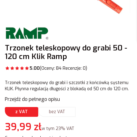
Trzonek teleskopowy do grabi 50 -
120 cm Klik Ramp
5.00
(Oceny: 84 Recenzje: 0)
Trzonek teleskopowy do grabi i szczotki z końcówką systemu
KLIK. Płynna regulacją długości z blokadą od 50 cm do 120 cm.
Przejdź do pełnego opisu
z VAT
bez VAT
Cena
39,99 zł
w tym 23% VAT
w tym
23%
VAT