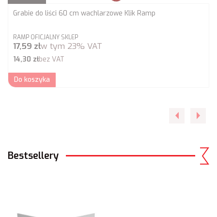
Grabie do liści 60 cm wachlarzowe Klik Ramp
PRODUCENT
RAMP OFICJALNY SKLEP
Cena brutto
17,59 zł
w tym
23%
VAT
Cena netto
14,30 zł
bez VAT
Do koszyka
Bestsellery