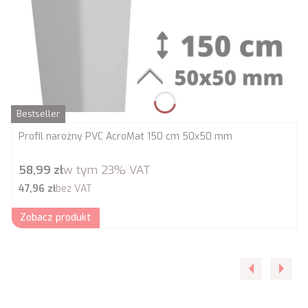
Bestseller
Profil narożny PVC AcroMat 150 cm 50x50 mm
Cena brutto
58,99 zł
w tym
23%
VAT
Cena netto
47,96 zł
bez VAT
Zobacz produkt