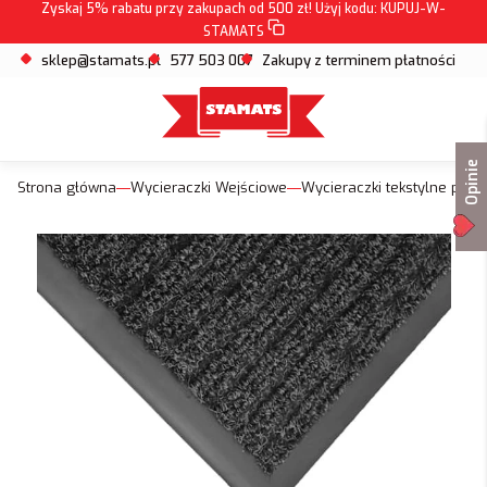
Zyskaj 5% rabatu przy zakupach od 500 zł! Użyj kodu:
KUPUJ-W-
STAMATS
sklep@stamats.pl
577 503 007
Zakupy z terminem płatności
Opinie
Strona główna
Wycieraczki Wejściowe
Wycieraczki tekstylne pod 