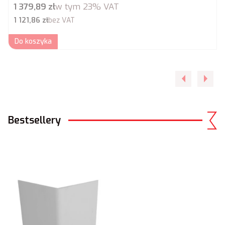
Cena brutto
1 379,89 zł
w tym
23%
VAT
Cena netto
1 121,86 zł
bez VAT
Do koszyka
Bestsellery