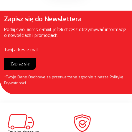
Zapisz się do Newslettera
Podaj swój adres e-mail, jeżeli chcesz otrzymywać informacje
o nowościach i promocjach.
Twój adres e-mail
Zapisz się
*Twoje Dane Osobowe są przetwarzane zgodnie z naszą
Polityką
Prywatności
.