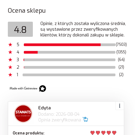
Ocena sklepu
Opinie, z których została wyliczona średnia,
4.8
są wystawione przez zweryfikowanych
klientów, którzy dokonali zakupu w sklepie.
5
(7503)
4
(1355)
3
(64)
2
(21)
1
(2)
Edyta
Dodano: 2026-08-04
Opinia zweryfikowana
Ocena produktu: