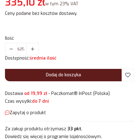
Cena
335,10 zł
w tym 23% VAT
w tym
23%
VAT
Ceny podane bez kosztów dostawy.
Ilość
szt.
Dostępność:
średnia ilość
Dodaj do koszyka
Dostawa
od 19,99 zł
- Paczkomat® InPost (Polska)
Czas wysyłki:
do 7 dni
Zapytaj o produkt
Za zakup produktu otrzymasz
33 pkt
.
Dowiedz się
więcej o programie lojalnościowym.