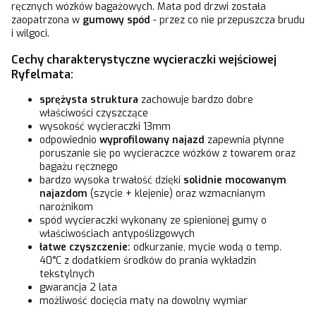
ręcznych wózków bagażowych. Mata pod drzwi została
zaopatrzona w
gumowy spód
- przez co nie przepuszcza brudu
i wilgoci.
Cechy charakterystyczne wycieraczki wejściowej
Ryfelmata:
sprężysta struktura
zachowuje bardzo dobre
właściwości czyszczące
wysokość wycieraczki 13mm
odpowiednio
wyprofilowany najazd
zapewnia płynne
poruszanie się po wycieraczce wózków z towarem oraz
bagażu ręcznego
bardzo wysoka trwałość dzięki
solidnie mocowanym
najazdom
(szycie + klejenie) oraz wzmacnianym
narożnikom
spód wycieraczki wykonany ze spienionej gumy o
właściwościach antypoślizgowych
łatwe czyszczenie:
odkurzanie, mycie wodą o temp.
40°C z dodatkiem środków do prania wykładzin
tekstylnych
gwarancja 2 lata
możliwość docięcia maty na dowolny wymiar