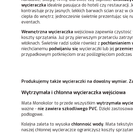
wycieraczka
idealnie pasująca do hoteli czy restauracji.
kontrastuje przy jasnych, lekkich barwach ścian oraz w 
ciepła do wnętrz, jednocześnie świetnie prezentując się 
eventach.
Wewnętrzna wycieraczka
wejściowa zapewnia czystość 
koszty sprzątania. Już przy pierwszym przetarciu zatrz
włóknach. Świetnie radzi sobie również z
pochłanianiem
niechcianemu
podwijaniu się
wycieraczki lub jej
przemie
przypadkowym potknięciom oraz poślizgnięciom podczas j
Produkujemy także wycieraczki na dowolny wymiar. Za
Wytrzymała i chłonna wycieraczka wejściowa
Mata Monokolor to przede wszystkim
wytrzymała wycie
ważne -
nie zawiera szkodliwego PVC
. Dzięki zastosow
podłogowe.
Kolejna zaleta to wysoka
chłonność wody
. Mata tekstyl
naszej chłonnej wycieraczce ograniczysz koszty sprzątani