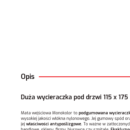
Opis
Duża wycieraczka pod drzwi 115 x 175
Mata wejściowa Monokolor to
podgumowana wycieraczk
wysokiej jakości włókna nylonowego. Jej gumowy spód or
jej
właściwości antypoślizgowe
. To ważne w zatłoczonych
handlowe, sklepy, firmy, biurowce czy szpitale.
Ekskluzy