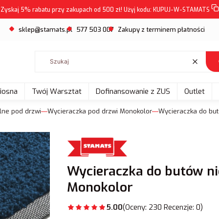
Zyskaj 5% rabatu przy zakupach od 500 zł! Użyj kodu:
KUPUJ-W-STAMATS
sklep@stamats.pl
577 503 007
Zakupy z terminem płatności
Wyczyść
Wiosna
Twój Warsztat
Dofinansowanie z ZUS
Outlet
ylne pod drzwi
Wycieraczka pod drzwi Monokolor
Wycieraczka do but
Wycieraczka do butów ni
Monokolor
5.00
(Oceny: 230 Recenzje: 0)