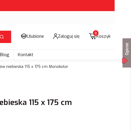
Produkty w koszyku: 
Ulubione
Zaloguj się
Koszyk
Szukaj
Opinie
Blog
Kontakt
ów niebieska 115 x 175 cm Monokolor
ebieska 115 x 175 cm