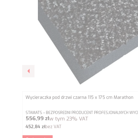
Wycieraczka pod drzwi czarna 115 x 175 cm Marathon
PRODUCENT
STAMATS – BEZPOŚREDNI PRODUCENT PROFESJONALNYCH WYCI
Cena brutto
556,99 zł
w tym
23%
VAT
Cena netto
452,84 zł
bez VAT