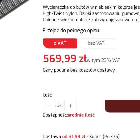
Wycieraczka do butów w niebieskim kolorze je
High-Twist Nylon. Dzięki zastosowaniu gumoweg
Chłonne włókno dobrze zatrzymuję zarówno mo
Przejdź do pełnego opisu
z VAT
bez VAT
Cena
569,99 zł
w tym 23% VAT
w tym
23%
VAT
Ceny podane bez kosztów dostawy.
Ilość
szt.
Dostępność:
średnia ilość
Dostawa
od 31,99 zł
- Kurier (Polska)