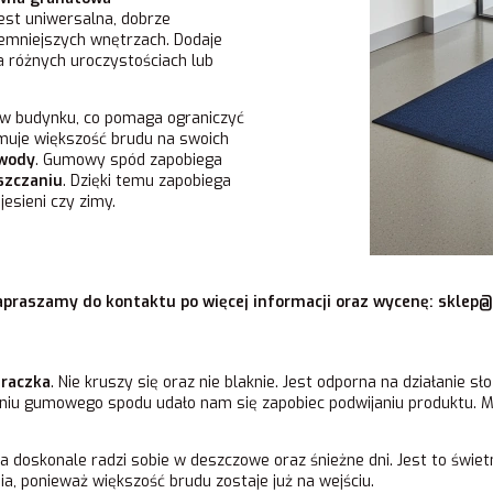
 Jest uniwersalna, dobrze
ciemniejszych wnętrzach. Dodaje
na różnych uroczystościach lub
w budynku, co pomaga ograniczyć
ymuje większość brudu na swoich
 wody
. Gumowy spód zapobiega
szczaniu
. Dzięki temu zapobiega
esieni czy zimy.
praszamy do kontaktu po więcej informacji oraz wycenę:
sklep@
raczka
. Nie kruszy się oraz nie blaknie. Jest odporna na działanie s
aniu gumowego spodu udało nam się zapobiec podwijaniu produktu. 
na doskonale radzi sobie w deszczowe oraz śnieżne dni. Jest to świe
a, ponieważ większość brudu zostaje już na wejściu.