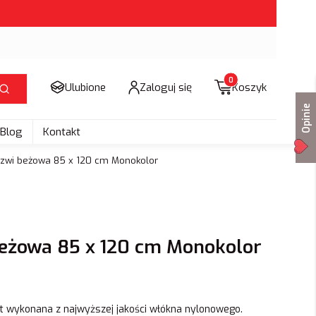
Produkty w koszyku: 
Ulubione
Zaloguj się
Koszyk
Szukaj
Opinie
Blog
Kontakt
rzwi beżowa 85 x 120 cm Monokolor
beżowa 85 x 120 cm Monokolor
 wykonana z najwyższej jakości włókna nylonowego.