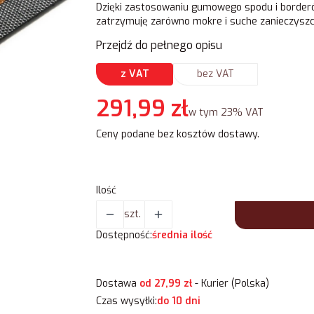
Dzięki zastosowaniu gumowego spodu i borderó
zatrzymuję zarówno mokre i suche zanieczysz
Przejdź do pełnego opisu
z VAT
bez VAT
Cena
291,99 zł
w tym 23% VAT
w tym
23%
VAT
Ceny podane bez kosztów dostawy.
Ilość
szt.
Dostępność:
średnia ilość
Dostawa
od 27,99 zł
- Kurier (Polska)
Czas wysyłki:
do 10 dni