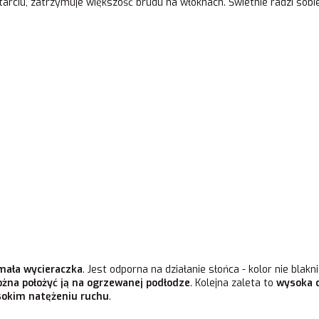
tarciu, zatrzymuje większość brudu na włóknach. Świetnie radzi sobi
mała wycieraczka
. Jest odporna na działanie słońca - kolor nie blakn
żna położyć ją na ogrzewanej podłodze
. Kolejna zaleta to
wysoka 
sokim natężeniu ruchu
.