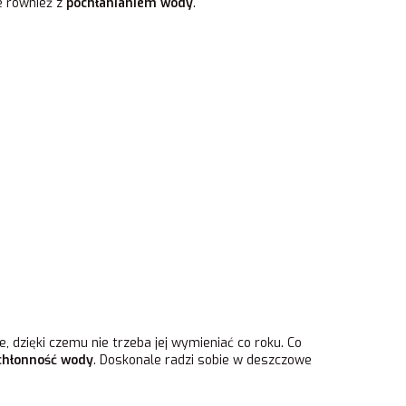
e również z
pochłanianiem wody
.
ie, dzięki czemu nie trzeba jej wymieniać co roku. Co
chłonność wody
. Doskonale radzi sobie w deszczowe