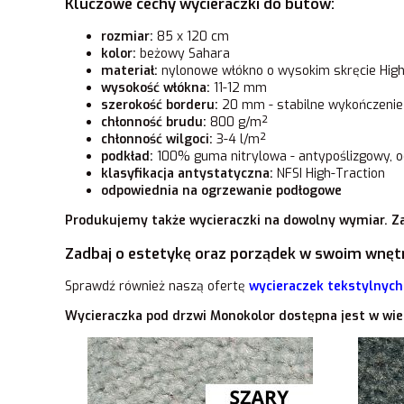
Kluczowe cechy wycieraczki do butów:
rozmiar:
85 x 120 cm
kolor:
beżowy Sahara
materiał:
nylonowe włókno o wysokim skręcie High
wysokość włókna:
11-12 mm
szerokość borderu:
20 mm - stabilne wykończenie
chłonność brudu:
800 g/m²
chłonność wilgoci:
3-4 l/m²
podkład:
100% guma nitrylowa - antypoślizgowy, od
klasyfikacja antystatyczna:
NFSI High-Traction
odpowiednia na ogrzewanie podłogowe
Produkujemy także wycieraczki na dowolny wymiar. Za
Zadbaj o estetykę oraz porządek w swoim wnęt
Sprawdź również naszą ofertę
wycieraczek tekstylnych
Wycieraczka pod drzwi Monokolor dostępna jest w wie