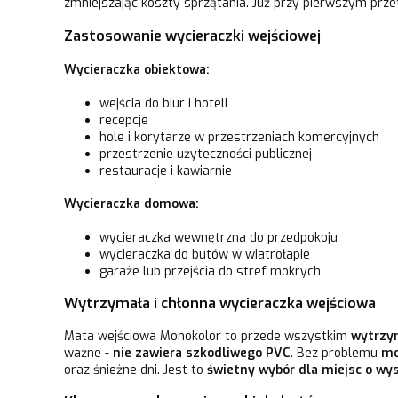
zmniejszając koszty sprzątania. Już przy pierwszym prze
Zastosowanie wycieraczki wejściowej
Wycieraczka obiektowa:
wejścia do biur i hoteli
recepcje
hole i korytarze w przestrzeniach komercyjnych
przestrzenie użyteczności publicznej
restauracje i kawiarnie
Wycieraczka domowa:
wycieraczka wewnętrzna do przedpokoju
wycieraczka do butów w wiatrołapie
garaże lub przejścia do stref mokrych
Wytrzymała i chłonna wycieraczka wejściowa
Mata wejściowa Monokolor to przede wszystkim
wytrzy
ważne -
nie zawiera szkodliwego PVC
. Bez problemu
mo
oraz śnieżne dni. Jest to
świetny wybór dla miejsc o wy