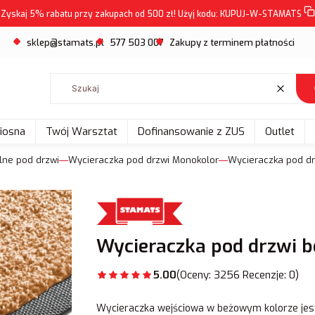
Zyskaj 5% rabatu przy zakupach od 500 zł! Użyj kodu:
KUPUJ-W-STAMATS
sklep@stamats.pl
577 503 007
Zakupy z terminem płatności
Wyczyść
Wiosna
Twój Warsztat
Dofinansowanie z ZUS
Outlet
ylne pod drzwi
Wycieraczka pod drzwi Monokolor
Wycieraczka pod d
Wycieraczka pod drzwi 
5.00
(Oceny: 3256 Recenzje: 0)
Wycieraczka wejściowa w beżowym kolorze jest