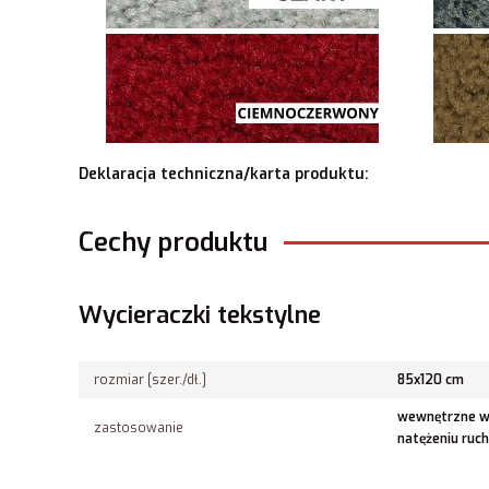
Deklaracja techniczna/karta produktu:
Cechy produktu
Wycieraczki tekstylne
rozmiar [szer./dł.]
85x120 cm
wewnętrzne we
zastosowanie
natężeniu ruc