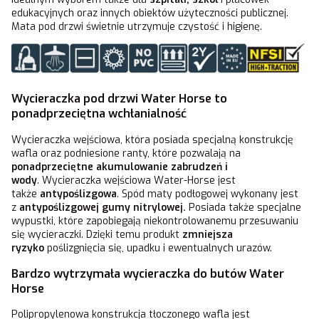
edukacyjnych oraz innych obiektów użyteczności publicznej.
Mata pod drzwi świetnie utrzymuje czystość i higienę.
Wycieraczka pod drzwi Water Horse to
ponadprzeciętna wchłanialność
Wycieraczka wejściowa, która posiada specjalną konstrukcję
wafla oraz podniesione ranty, które pozwalają na
ponadprzeciętne akumulowanie zabrudzeń i
wody
. Wycieraczka wejściowa Water-Horse jest
także
antypoślizgowa
. Spód maty podłogowej wykonany jest
z
antypoślizgowej gumy nitrylowej.
Posiada także specjalne
wypustki, które zapobiegają niekontrolowanemu przesuwaniu
się wycieraczki. Dzięki temu produkt
zmniejsza
ryzyko
poślizgnięcia się, upadku i ewentualnych urazów.
Bardzo wytrzymała wycieraczka do butów Water
Horse
Polipropylenowa konstrukcja tłoczonego wafla jest