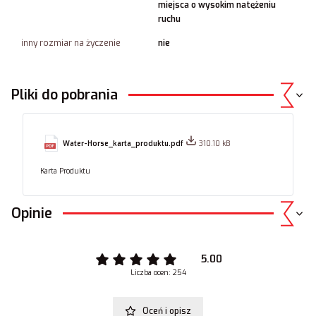
miejsca o wysokim natężeniu
ruchu
inny rozmiar na życzenie
nie
Pliki do pobrania
Water-Horse_karta_produktu.pdf
310.10 kB
Karta Produktu
Opinie
5.00
Liczba ocen: 254
Oceń i opisz