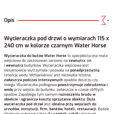
Opis
Wycieraczka pod drzwi o wymiarach 115 x
240 cm w kolorze czarnym Water Horse
Wycieraczka do butów Water Horse
to specjalistyczna mata
wejściowa do zastosowań zarówno na
zewnątrz
, jak
i
wewnątrz
budynków. Wycieraczka wejściowa jest
niesamowicie wytrzymała i pozwala na
ponadprzeciętną
retencję wody. Wchłanialność jest niezwykle istotna,
zwłaszcza podczas intensywnych
opadów deszczu czy
śniegu. Wycieraczka podłogowa
powstrzymuje zabrudzenia i
wodę
przy wejściu do budynku, zwłaszcza w czasie obfitych
opadów. Zapobiega tym samym
roznoszeniu brudu w
obiekcie
i
ogranicza koszty sprzątania obiektu
.
Duża
wycieraczka pod drzwi
jest
idealna przy wejściach do
urzędów, instytucji, firm, banków, hoteli, restauracji.
Będzie
idealnym wyborem także dla
szpitali, szkół
i placówek