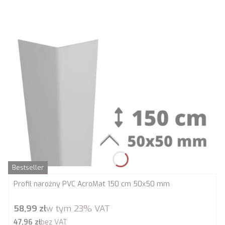
Bestseller
Profil narożny PVC AcroMat 150 cm 50x50 mm
Cena brutto
58,99 zł
w tym
23%
VAT
Cena netto
47,96 zł
bez VAT