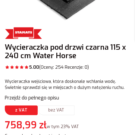
Wycieraczka pod drzwi czarna 115 x
240 cm Water Horse
5.00
(Oceny: 254 Recenzje: 0)
Wycieraczka wejściowa, która doskonale wchłania wodę.
Świetnie sprawdzi się w miejscach o dużym natężeniu ruchu.
Przejdź do pełnego opisu
z VAT
bez VAT
Cena
758,99 zł
w tym 23% VAT
w tym
23%
VAT