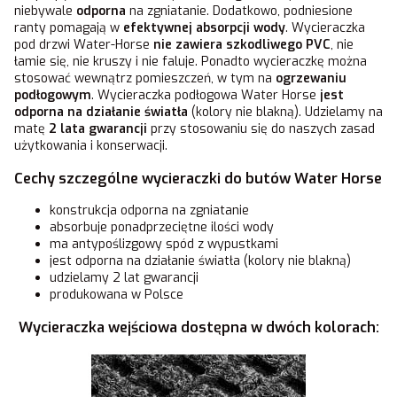
niebywale
odporna
na zgniatanie. Dodatkowo, podniesione
ranty pomagają w
efektywnej absorpcji wody
. Wycieraczka
pod drzwi Water-Horse
nie zawiera szkodliwego PVC
, nie
łamie się, nie kruszy i nie faluje. Ponadto wycieraczkę można
stosować wewnątrz pomieszczeń, w tym na
ogrzewaniu
podłogowym
. Wycieraczka podłogowa Water Horse
jest
odporna na działanie światła
(kolory nie blakną). Udzielamy na
matę
2 lata gwarancji
przy stosowaniu się do naszych zasad
użytkowania i konserwacji.
Cechy szczególne wycieraczki do butów Water Horse
konstrukcja odporna na zgniatanie
absorbuje ponadprzeciętne ilości wody
ma antypoślizgowy spód z wypustkami
jest odporna na działanie światła (kolory nie blakną)
udzielamy 2 lat gwarancji
produkowana w Polsce
Wycieraczka wejściowa dostępna w dwóch kolorach: