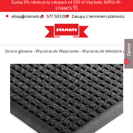
Zyskaj 5% rabatu przy zakupach od 500 zł! Użyj kodu:
KUPUJ-W-
STAMATS
sklep@stamats.pl
577 503 007
Zakupy z terminem płatności
Opinie
Strona główna
Wycieraczki Wejściowe
Wycieraczki tekstylne pod 