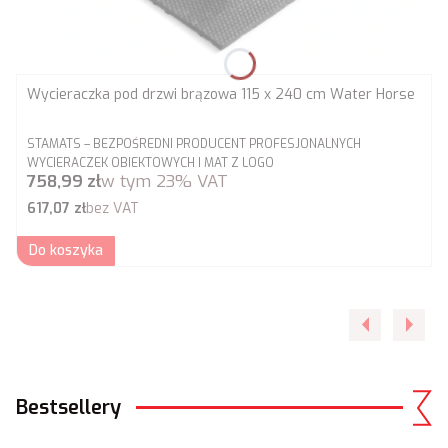
Wycieraczka pod drzwi brązowa 115 x 240 cm Water Horse
PRODUCENT
STAMATS – BEZPOŚREDNI PRODUCENT PROFESJONALNYCH
WYCIERACZEK OBIEKTOWYCH I MAT Z LOGO
Cena brutto
758,99 zł
w tym
23%
VAT
Cena netto
617,07 zł
bez VAT
Do koszyka
Bestsellery