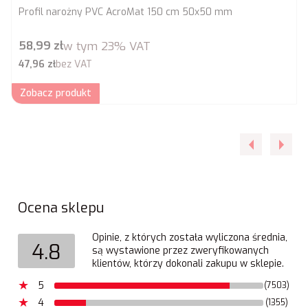
Profil narożny PVC AcroMat 150 cm 50x50 mm
Cena brutto
58,99 zł
w tym
23%
VAT
Cena netto
47,96 zł
bez VAT
Zobacz produkt
Ocena sklepu
Opinie, z których została wyliczona średnia,
4.8
są wystawione przez zweryfikowanych
klientów, którzy dokonali zakupu w sklepie.
5
(7503)
4
(1355)