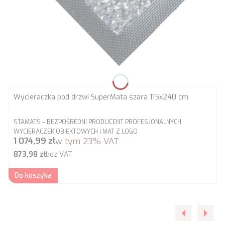
Wycieraczka pod drzwi SuperMata szara 115x240 cm
PRODUCENT
STAMATS – BEZPOŚREDNI PRODUCENT PROFESJONALNYCH
WYCIERACZEK OBIEKTOWYCH I MAT Z LOGO
Cena brutto
1 074,99 zł
w tym
23%
VAT
Cena netto
873,98 zł
bez VAT
Do koszyka