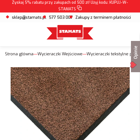
Zyskaj 5% rabatu przy zakupach od 500 zł! Użyj kodu:
KUPUJ-W-
STAMATS
sklep@stamats.pl
577 503 007
Zakupy z terminem płatności
Opinie
Strona główna
Wycieraczki Wejściowe
Wycieraczki tekstylne pod 