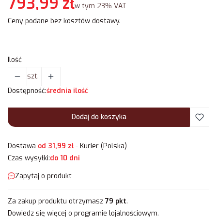
Cena
793,99 zł
w tym 23% VAT
w tym
23%
VAT
Ceny podane bez kosztów dostawy.
Ilość
szt.
Dostępność:
średnia ilość
Dodaj do koszyka
Dostawa
od 31,99 zł
- Kurier (Polska)
Czas wysyłki:
do 10 dni
Zapytaj o produkt
Za zakup produktu otrzymasz
79 pkt
.
Dowiedz się
więcej o programie lojalnościowym.