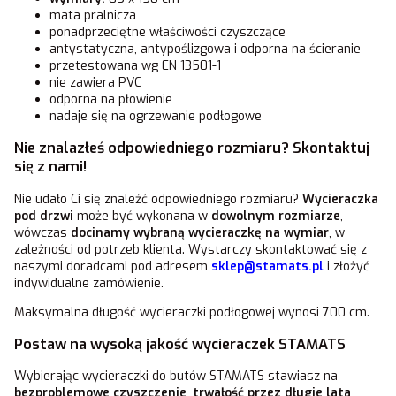
mata pralnicza
ponadprzeciętne właściwości czyszczące
antystatyczna, antypoślizgowa i odporna na ścieranie
przetestowana wg EN 13501-1
nie zawiera PVC
odporna na płowienie
nadaje się na ogrzewanie podłogowe
Nie znalazłeś odpowiedniego rozmiaru? Skontaktuj
się z nami!
Nie udało Ci się znaleźć odpowiedniego rozmiaru?
Wycieraczka
pod drzwi
może być wykonana w
dowolnym rozmiarze
,
wówczas
docinamy wybraną wycieraczkę na wymiar
, w
zależności od potrzeb klienta. Wystarczy skontaktować się z
naszymi doradcami pod adresem
sklep@stamats.pl
i złożyć
indywidualne zamówienie.
Maksymalna długość wycieraczki podłogowej wynosi 700 cm.
Postaw na wysoką jakość wycieraczek STAMATS
Wybierając wycieraczki do butów STAMATS stawiasz na
bezproblemowe czyszczenie
,
trwałość przez długie lata