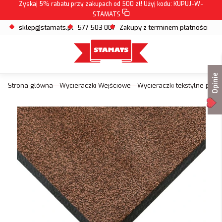
Zyskaj 5% rabatu przy zakupach od 500 zł! Użyj kodu:
KUPUJ-W-
STAMATS
sklep@stamats.pl
577 503 007
Zakupy z terminem płatności
Opinie
Strona główna
Wycieraczki Wejściowe
Wycieraczki tekstylne pod 