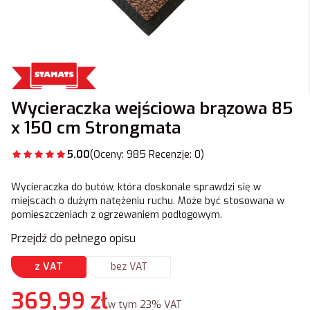
Wycieraczka wejściowa brązowa 85
x 150 cm Strongmata
5.00
(Oceny: 985 Recenzje: 0)
Wycieraczka do butów, która doskonale sprawdzi się w
miejscach o dużym natężeniu ruchu. Może być stosowana w
pomieszczeniach z ogrzewaniem podłogowym.
Przejdź do pełnego opisu
z VAT
bez VAT
Cena
369,99 zł
w tym 23% VAT
w tym
23%
VAT