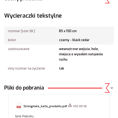
Wycieraczki tekstylne
rozmiar [szer./dł.]
85 x 150 cm
kolor
czarny - black cedar
zastosowanie
wewnętrzne wejścia, hole,
miejsca o wysokim natężeniu
ruchu
inny rozmiar na życzenie
tak
Pliki do pobrania
Strongmata_karta_produktu.pdf
490.88 kB
Karta Produktu