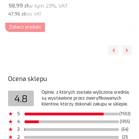
Cena brutto
58,99 zł
w tym
23%
VAT
Cena netto
47,96 zł
bez VAT
Zobacz produkt
Ocena sklepu
Opinie, z których została wyliczona średnia,
4.8
są wystawione przez zweryfikowanych
klientów, którzy dokonali zakupu w sklepie.
5
(7503)
4
(1355)
3
(64)
2
(21)