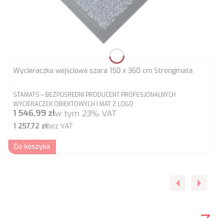
Wycieraczka wejściowa szara 150 x 360 cm Strongmata
PRODUCENT
STAMATS – BEZPOŚREDNI PRODUCENT PROFESJONALNYCH
WYCIERACZEK OBIEKTOWYCH I MAT Z LOGO
Cena brutto
1 546,99 zł
w tym
23%
VAT
Cena netto
1 257,72 zł
bez VAT
Do koszyka