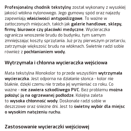
Profesjonalny chodnik tekstylny
został wykonany z wysokiej
jakości włókna nylonowego. Jego gumowy spód oraz najazdy
zapewniają
właściwości antypoślizgowe
. To ważne w
zatłoczonych miejscach, takich jak
galerie handlowe, sklepy,
firmy, biurowce czy placówki medyczne
. Wycieraczka
ogranicza wnoszenie brudu do budynku, tym samym
zmniejszając koszty sprzątania. Już przy pierwszym przetarciu,
zatrzymuje większość brudu na włóknach. Świetnie radzi sobie
również z
pochłanianiem wody
.
Wytrzymała i chłonna wycieraczka wejściowa
Mata tekstylna Monokolor to przede wszystkim
wytrzymała
wycieraczka
. Jest odporna na działanie słońca - kolor nie
blaknie, dzięki czemu nie trzeba jej wymieniać co roku. Co
ważne -
nie zawiera szkodliwego PVC
. Bez problemu
można
położyć ją na ogrzewanej podłodze
. Kolejna zaleta
to
wysoka chłonność wody
. Doskonale radzi sobie w
deszczowe oraz śnieżne dni. Jest to
świetny wybór dla miejsc
o wysokim natężeniu ruchu
.
Zastosowanie wycieraczki wejściowej