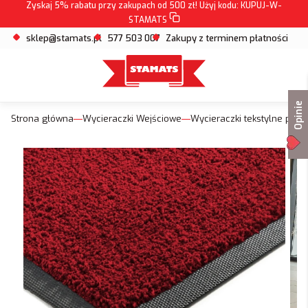
Zyskaj 5% rabatu przy zakupach od 500 zł! Użyj kodu:
KUPUJ-W-
STAMATS
sklep@stamats.pl
577 503 007
Zakupy z terminem płatności
Opinie
Strona główna
Wycieraczki Wejściowe
Wycieraczki tekstylne pod 