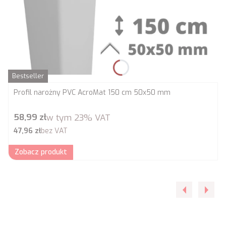
Bestseller
Profil narożny PVC AcroMat 150 cm 50x50 mm
Cena brutto
58,99 zł
w tym
23%
VAT
Cena netto
47,96 zł
bez VAT
Zobacz produkt