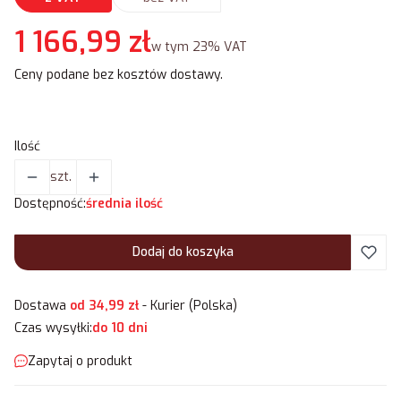
Cena
1 166,99 zł
w tym 23% VAT
w tym
23%
VAT
Ceny podane bez kosztów dostawy.
Ilość
szt.
Dostępność:
średnia ilość
Dodaj do koszyka
Dostawa
od 34,99 zł
- Kurier (Polska)
Czas wysyłki:
do 10 dni
Zapytaj o produkt