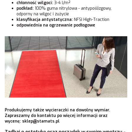
chłonność wilgoci:
3-4 l/m²
podkład:
100% guma nitrylowa - antypoślizgowy,
odporny na wilgoć i zużycie
klasyfikacja antystatyczna:
NFSI High-Traction
odpowiednia na ogrzewanie podłogowe
Produkujemy także wycieraczki na dowolny wymiar.
Zapraszamy do kontaktu po więcej informacji oraz
wycenę:
sklep@stamats.pl
Zadbaj o estetykę oraz porządek w swoim wnętrzu -