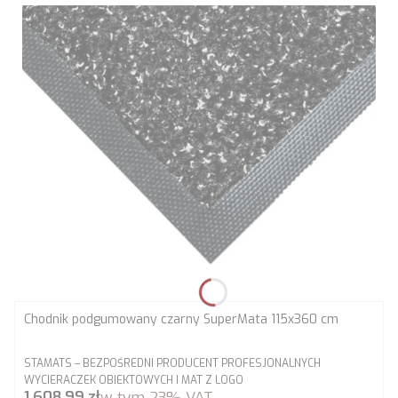
Chodnik podgumowany czarny SuperMata 115x360 cm
PRODUCENT
STAMATS – BEZPOŚREDNI PRODUCENT PROFESJONALNYCH
WYCIERACZEK OBIEKTOWYCH I MAT Z LOGO
Cena brutto
1 608,99 zł
w tym
23%
VAT