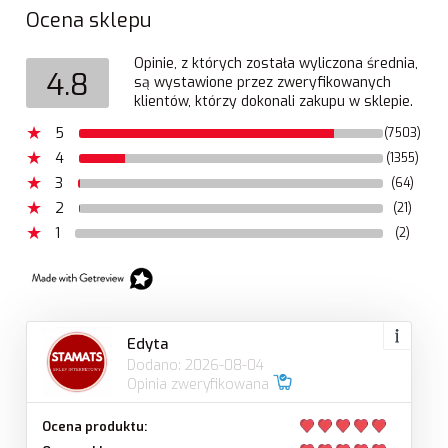
Ocena sklepu
Opinie, z których została wyliczona średnia,
4.8
są wystawione przez zweryfikowanych
klientów, którzy dokonali zakupu w sklepie.
5
(7503)
4
(1355)
3
(64)
2
(21)
1
(2)
Edyta
Dodano: 2026-08-04
Opinia zweryfikowana
Ocena produktu: