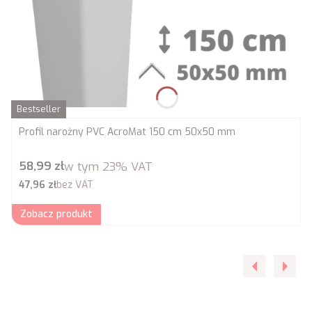
Bestseller
Profil narożny PVC AcroMat 150 cm 50x50 mm
Cena brutto
58,99 zł
w tym
23%
VAT
Cena netto
47,96 zł
bez VAT
Zobacz produkt