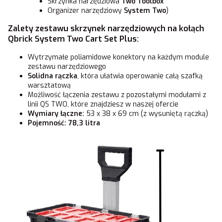
Skrzynka narzędziowa
Two Toolbox
Organizer narzędziowy
System Two
)
Zalety zestawu skrzynek narzędziowych na kołąch
Qbrick System Two Cart Set Plus:
Wytrzymałe poliamidowe konektory na każdym module
zestawu narzędziowego
Solidna rączka
, która ułatwia operowanie całą szafką
warsztatową
Możliwość łączenia zestawu z pozostałymi modułami z
linii QS TWO, które znajdziesz w naszej ofercie
Wymiary łączne:
53 x 38 x 69 cm (z wysuniętą rączką)
Pojemność:
78,3 litra