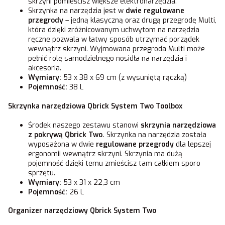
skrzyni pomieścisz większe elektronarzędzia.
Skrzynka na narzędzia jest w
dwie regulowane
przegrody
– jedną klasyczną oraz drugą przegrodę Multi,
która dzięki zróżnicowanym uchwytom na narzędzia
ręczne pozwala w łatwy sposób utrzymać porządek
wewnątrz skrzyni. Wyjmowana przegroda Multi może
pełnić rolę samodzielnego nosidła na narzędzia i
akcesoria.
Wymiary:
53 x 38 x 69 cm (z wysuniętą rączką)
Pojemność:
38 L
Skrzynka narzędziowa Qbrick System Two Toolbox
Środek naszego zestawu stanowi
skrzynia narzędziowa
z pokrywą Qbrick Two.
Skrzynka na narzędzia została
wyposażona w dwie
regulowane przegrody
dla lepszej
ergonomii wewnątrz skrzyni. Skrzynia ma dużą
pojemność dzięki temu zmieścisz tam całkiem sporo
sprzętu.
Wymiary:
53 x 31 x 22,3 cm
Pojemność:
26 L
Organizer narzędziowy Qbrick System Two