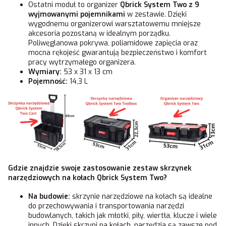
Ostatni moduł to organizer
Qbrick System Two z 9
wyjmowanymi pojemnikami
w zestawie. Dzięki
wygodnemu organizerowi warsztatowemu mniejsze
akcesoria pozostaną w idealnym porządku.
Poliwęglanowa pokrywa, poliamidowe zapięcia oraz
mocna rękojeść gwarantują bezpieczeństwo i komfort
pracy wytrzymałego organizera.
Wymiary:
53 x 31 x 13 cm
Pojemność:
14,3 L
Gdzie znajdzie swoje zastosowanie zestaw skrzynek
narzędziowych na kołach Qbrick System Two?
Na budowie:
skrzynie narzędziowe na kołach są idealne
do przechowywania i transportowania narzędzi
budowlanych, takich jak młotki, piły, wiertła, klucze i wiele
innych. Dzięki skrzyni na kołach, narzędzia są zawsze pod