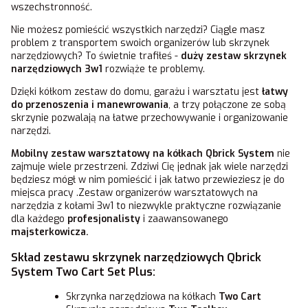
wszechstronność.
Nie możesz pomieścić wszystkich narzędzi? Ciągle masz
problem z transportem swoich organizerów lub skrzynek
narzędziowych? To świetnie trafiłeś -
duży zestaw skrzynek
narzędziowych 3w1
rozwiąże te problemy.
Dzięki kółkom zestaw do domu, garażu i warsztatu jest
łatwy
do przenoszenia i manewrowania
, a trzy połączone ze sobą
skrzynie pozwalają na łatwe przechowywanie i organizowanie
narzędzi.
Mobilny zestaw warsztatowy na kółkach Qbrick System
nie
zajmuje wiele przestrzeni. Zdziwi Cię jednak jak wiele narzędzi
będziesz mógł w nim pomieścić i jak łatwo przewieziesz je do
miejsca pracy .Zestaw organizerów warsztatowych na
narzędzia z kołami 3w1 to niezwykle praktyczne rozwiązanie
dla każdego
profesjonalisty
i zaawansowanego
majsterkowicza.
Skład zestawu skrzynek narzędziowych Qbrick
System Two Cart Set Plus:
Skrzynka narzędziowa na kółkach
Two Cart