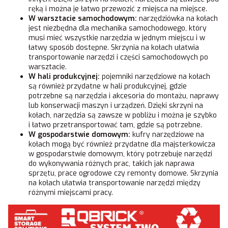
ręką i można je łatwo przewozić z miejsca na miejsce.
W warsztacie samochodowym:
narzędziówka na kołach
jest niezbędna dla mechanika samochodowego, który
musi mieć wszystkie narzędzia w jednym miejscu i w
łatwy sposób dostępne. Skrzynia na kołach ułatwia
transportowanie narzędzi i części samochodowych po
warsztacie.
W hali produkcyjnej:
pojemniki narzędziowe na kołach
są również przydatne w hali produkcyjnej, gdzie
potrzebne są narzędzia i akcesoria do montażu, naprawy
lub konserwacji maszyn i urządzeń. Dzięki skrzyni na
kołach, narzędzia są zawsze w pobliżu i można je szybko
i łatwo przetransportować tam, gdzie są potrzebne.
W gospodarstwie domowym:
kufry narzędziowe na
kołach mogą być również przydatne dla majsterkowicza
w gospodarstwie domowym, który potrzebuje narzędzi
do wykonywania różnych prac, takich jak naprawa
sprzętu, prace ogrodowe czy remonty domowe. Skrzynia
na kołach ułatwia transportowanie narzędzi między
różnymi miejscami pracy.