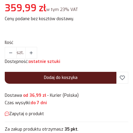
Cena
359,99 zł
w tym 23% VAT
w tym
23%
VAT
Ceny podane bez kosztów dostawy.
Ilość
szt.
Dostępność:
ostatnie sztuki
Dodaj do koszyka
Dostawa
od 36,99 zł
- Kurier (Polska)
Czas wysyłki:
do 7 dni
Zapytaj o produkt
Za zakup produktu otrzymasz
35 pkt
.