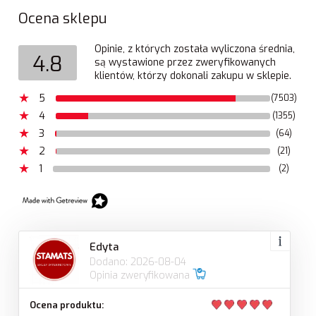
Ocena sklepu
Opinie, z których została wyliczona średnia,
4.8
są wystawione przez zweryfikowanych
klientów, którzy dokonali zakupu w sklepie.
5
(7503)
4
(1355)
3
(64)
2
(21)
1
(2)
Edyta
Dodano: 2026-08-04
Opinia zweryfikowana
Ocena produktu: