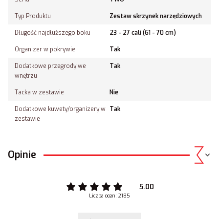
Typ Produktu
Zestaw skrzynek narzędziowych
Długość najdłuższego boku
23 - 27 cali (61 - 70 cm)
Organizer w pokrywie
Tak
Dodatkowe przegrody we
Tak
wnętrzu
Tacka w zestawie
Nie
Dodatkowe kuwety/organizery w
Tak
zestawie
Opinie
5.00
Liczba ocen: 2185