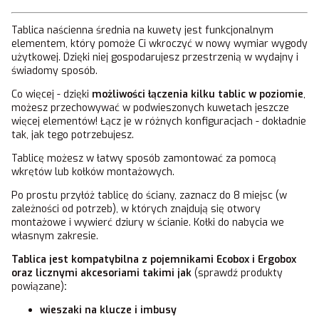
Tablica naścienna średnia na kuwety jest funkcjonalnym
elementem, który pomoże Ci wkroczyć w nowy wymiar wygody
użytkowej. Dzięki niej gospodarujesz przestrzenią w wydajny i
świadomy sposób.
Co więcej - dzięki
możliwości łączenia kilku tablic w poziomie
,
możesz przechowywać w podwieszonych kuwetach jeszcze
więcej elementów! Łącz je w różnych konfiguracjach - dokładnie
tak, jak tego potrzebujesz.
Tablicę możesz w łatwy sposób zamontować za pomocą
wkrętów lub kołków montażowych.
Po prostu przyłóż tablicę do ściany, zaznacz do 8 miejsc (w
zależności od potrzeb), w których znajdują się otwory
montażowe i wywierć dziury w ścianie. Kołki do nabycia we
własnym zakresie.
Tablica jest kompatybilna z pojemnikami Ecobox i Ergobox
oraz licznymi akcesoriami takimi jak
(sprawdź produkty
powiązane)
:
wieszaki na klucze i imbusy