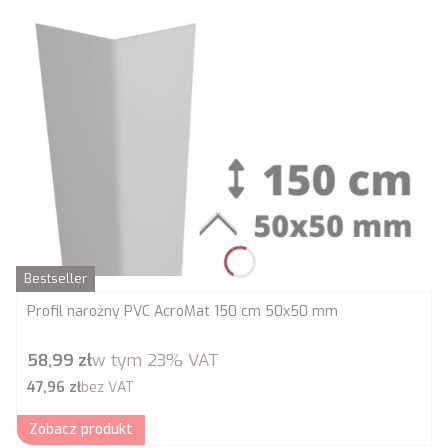
Bestseller
Profil narożny PVC AcroMat 150 cm 50x50 mm
Cena brutto
58,99 zł
w tym
23%
VAT
Cena netto
47,96 zł
bez VAT
Zobacz produkt