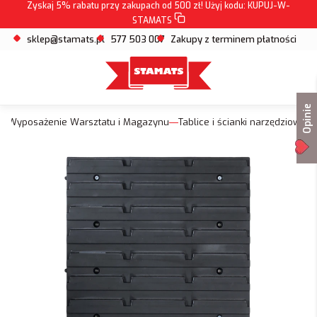
Zyskaj 5% rabatu przy zakupach od 500 zł! Użyj kodu:
KUPUJ-W-
STAMATS
sklep@stamats.pl
577 503 007
Zakupy z terminem płatności
Opinie
Wyposażenie Warsztatu i Magazynu
Tablice i ścianki narzędziowe