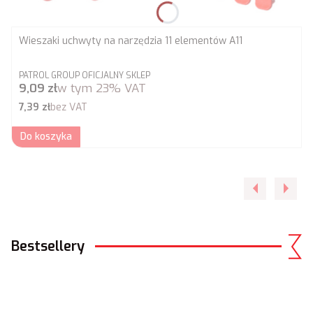
Wieszaki uchwyty na narzędzia 11 elementów A11
PRODUCENT
PATROL GROUP OFICJALNY SKLEP
Cena brutto
9,09 zł
w tym
23%
VAT
Cena netto
7,39 zł
bez VAT
Do koszyka
Bestsellery