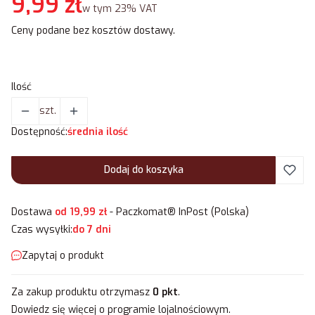
Cena
9,99 zł
w tym 23% VAT
w tym
23%
VAT
Ceny podane bez kosztów dostawy.
Ilość
szt.
Dostępność:
średnia ilość
Dodaj do koszyka
Dostawa
od 19,99 zł
- Paczkomat® InPost (Polska)
Czas wysyłki:
do 7 dni
Zapytaj o produkt
Za zakup produktu otrzymasz
0 pkt
.
Dowiedz się
więcej o programie lojalnościowym.