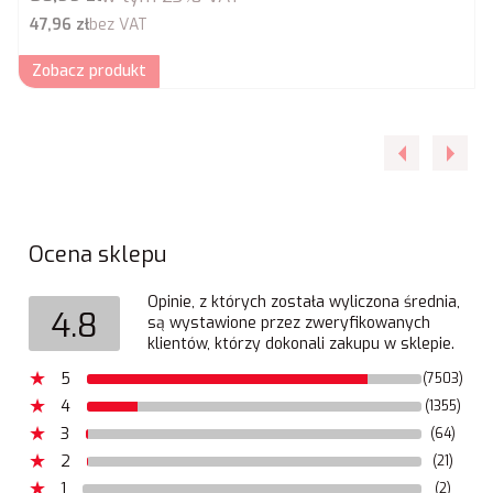
Cena netto
47,96 zł
bez VAT
Zobacz produkt
Ocena sklepu
Opinie, z których została wyliczona średnia,
4.8
są wystawione przez zweryfikowanych
klientów, którzy dokonali zakupu w sklepie.
5
(7503)
4
(1355)
3
(64)
2
(21)
1
(2)