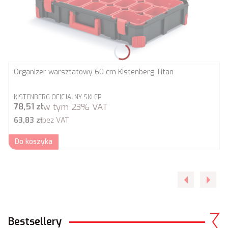
Organizer warsztatowy 60 cm Kistenberg Titan
PRODUCENT
KISTENBERG OFICJALNY SKLEP
Cena brutto
78,51 zł
w tym
23%
VAT
Cena netto
63,83 zł
bez VAT
Do koszyka
Bestsellery