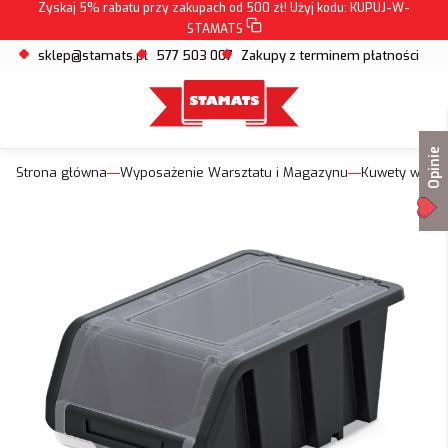
Zyskaj 5% rabatu przy zakupach od 500 zł! Użyj kodu:
KUPUJ-W-
STAMATS
sklep@stamats.pl
577 503 007
Zakupy z terminem płatności
Opinie
Strona główna
Wyposażenie Warsztatu i Magazynu
Kuwety warsz