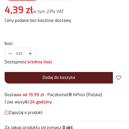
Cena
4,39 zł
w tym 23% VAT
w tym
23%
VAT
Ceny podane bez kosztów dostawy.
Ilość
szt.
Dostępność:
średnia ilość
Dodaj do koszyka
Dostawa
od 19,99 zł
- Paczkomat® InPost (Polska)
Czas wysyłki:
24 godziny
Zapytaj o produkt
Za zakup produktu otrzymasz
0 pkt
.