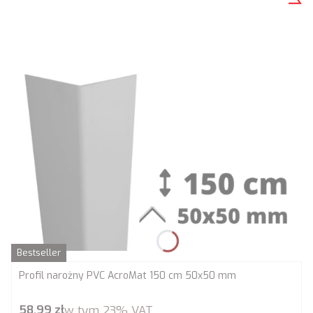
Bestseller
Profil narożny PVC AcroMat 150 cm 50x50 mm
Cena brutto
58,99 zł
w tym
23%
VAT