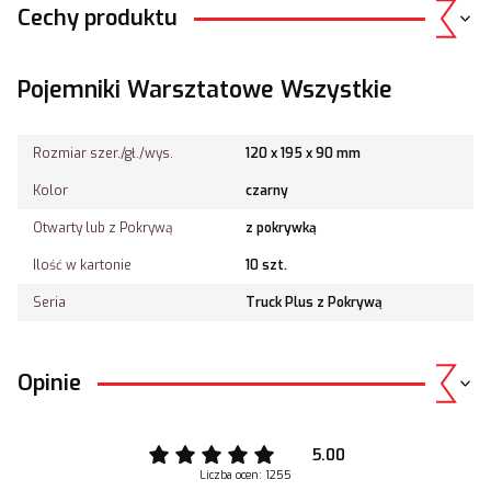
Cechy produktu
Pojemniki Warsztatowe Wszystkie
Rozmiar szer./gł./wys.
120 x 195 x 90 mm
Kolor
czarny
Otwarty lub z Pokrywą
z pokrywką
Ilość w kartonie
10 szt.
Seria
Truck Plus z Pokrywą
Opinie
5.00
Liczba ocen: 1255