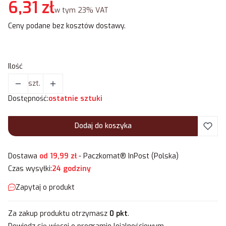
Cena
6,31 zł
w tym 23% VAT
w tym
23%
VAT
Ceny podane bez kosztów dostawy.
Ilość
szt.
Dostępność:
ostatnie sztuki
Dodaj do koszyka
Dostawa
od 19,99 zł
- Paczkomat® InPost (Polska)
Czas wysyłki:
24 godziny
Zapytaj o produkt
Za zakup produktu otrzymasz
0 pkt
.