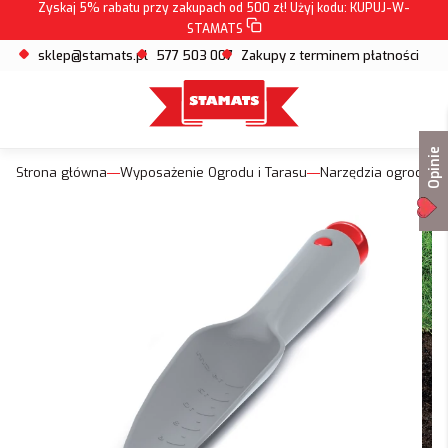
Zyskaj 5% rabatu przy zakupach od 500 zł! Użyj kodu:
KUPUJ-W-
STAMATS
sklep@stamats.pl
577 503 007
Zakupy z terminem płatności
Opinie
Strona główna
Wyposażenie Ogrodu i Tarasu
Narzędzia ogrodow