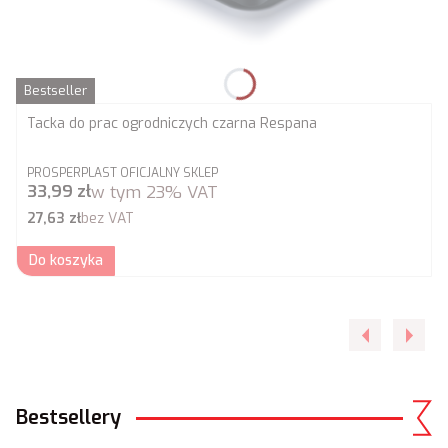
Bestseller
Tacka do prac ogrodniczych czarna Respana
PRODUCENT
PROSPERPLAST OFICJALNY SKLEP
Cena brutto
33,99 zł
w tym
23%
VAT
Cena netto
27,63 zł
bez VAT
Do koszyka
Bestsellery