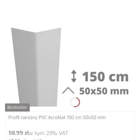
Bestseller
Profil narożny PVC AcroMat 150 cm 50x50 mm
Cena brutto
58,99 zł
w tym
23%
VAT