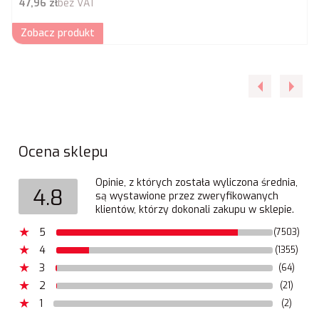
Cena netto
47,96 zł
bez VAT
Zobacz produkt
Ocena sklepu
Opinie, z których została wyliczona średnia,
4.8
są wystawione przez zweryfikowanych
klientów, którzy dokonali zakupu w sklepie.
5
(7503)
4
(1355)
3
(64)
2
(21)
1
(2)