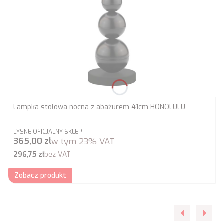
Lampka stołowa nocna z abażurem 41cm HONOLULU
PRODUCENT
LYSNE OFICJALNY SKLEP
Cena brutto
365,00 zł
w tym
23%
VAT
Cena netto
296,75 zł
bez VAT
Zobacz produkt