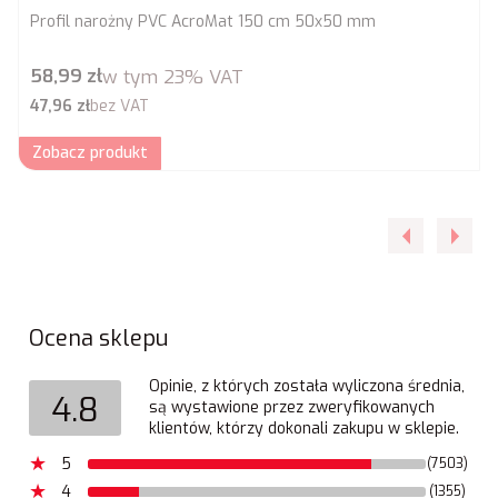
Profil narożny PVC AcroMat 150 cm 50x50 mm
Cena brutto
58,99 zł
w tym
23%
VAT
Cena netto
47,96 zł
bez VAT
Zobacz produkt
Ocena sklepu
Opinie, z których została wyliczona średnia,
4.8
są wystawione przez zweryfikowanych
klientów, którzy dokonali zakupu w sklepie.
5
(7503)
4
(1355)