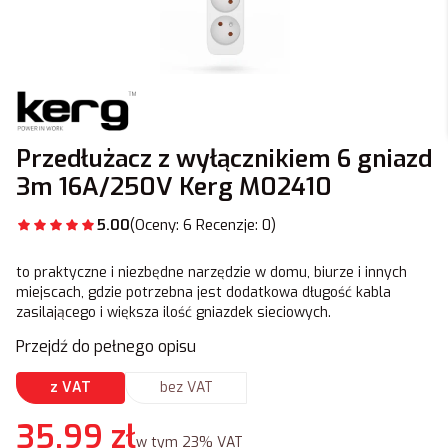
Przedłużacz z wyłącznikiem 6 gniazd
3m 16A/250V Kerg M02410
5.00
(Oceny: 6 Recenzje: 0)
to praktyczne i niezbędne narzędzie w domu, biurze i innych
miejscach, gdzie potrzebna jest dodatkowa długość kabla
zasilającego i większa ilość gniazdek sieciowych.
Przejdź do pełnego opisu
z VAT
bez VAT
Cena
35,99 zł
w tym 23% VAT
w tym
23%
VAT