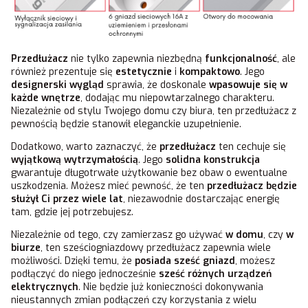
Przedłużacz
nie tylko zapewnia niezbędną
funkcjonalność
, ale
również prezentuje się
estetycznie
i
kompaktowo
. Jego
designerski wygląd
sprawia, że doskonale
wpasowuje się w
każde wnętrze
, dodając mu niepowtarzalnego charakteru.
Niezależnie od stylu Twojego domu czy biura, ten przedłużacz z
pewnością będzie stanowił eleganckie uzupełnienie.
Dodatkowo, warto zaznaczyć, że
przedłużacz
ten cechuje się
wyjątkową wytrzymałością
. Jego
solidna konstrukcja
gwarantuje długotrwałe użytkowanie bez obaw o ewentualne
uszkodzenia. Możesz mieć pewność, że ten
przedłużacz będzie
służył Ci przez wiele lat
, niezawodnie dostarczając energię
tam, gdzie jej potrzebujesz.
Niezależnie od tego, czy zamierzasz go używać
w domu
, czy
w
biurze
, ten sześciogniazdowy przedłużacz zapewnia wiele
możliwości. Dzięki temu, że
posiada sześć gniazd
, możesz
podłączyć do niego jednocześnie
sześć różnych urządzeń
elektrycznych
. Nie będzie już konieczności dokonywania
nieustannych zmian podłączeń czy korzystania z wielu