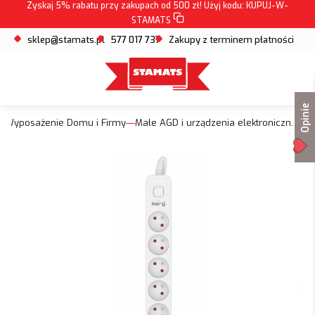
Zyskaj 5% rabatu przy zakupach od 500 zł! Użyj kodu:
KUPUJ-W-
STAMATS
sklep@stamats.pl
577 017 737
Zakupy z terminem płatności
Opinie
Wyposażenie Domu i Firmy
Małe AGD i urządzenia elektroniczne do domu i biura