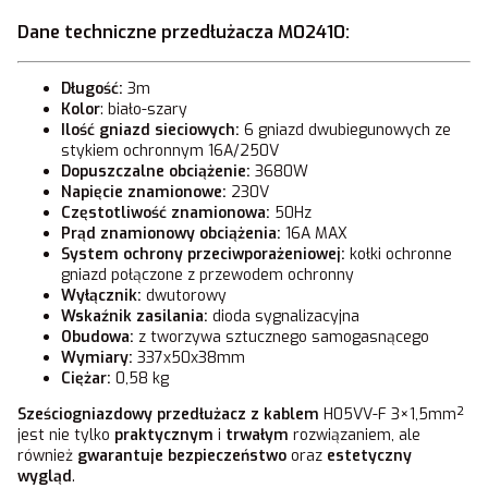
Dane techniczne przedłużacza M02410:
Długość:
3m
Kolor
: biało-szary
Ilość gniazd
sieciowych:
6 gniazd dwubiegunowych ze
stykiem ochronnym 16A/250V
Dopuszczalne obciążenie:
3680W
Napięcie znamionowe:
230V
Częstotliwość znamionowa:
50Hz
Prąd znamionowy obciążenia:
16A MAX
System ochrony przeciwporażeniowej:
kołki ochronne
gniazd połączone z przewodem ochronny
Wyłącznik:
dwutorowy
Wskaźnik zasilania:
dioda sygnalizacyjna
Obudowa:
z tworzywa sztucznego samogasnącego
Wymiary:
337x50x38mm
Ciężar:
0,58 kg
Sześciogniazdowy przedłużacz z kablem
H05VV-F 3×1,5mm²
jest nie tylko
praktycznym
i
trwałym
rozwiązaniem, ale
również
gwarantuje bezpieczeństwo
oraz
estetyczny
wygląd
.