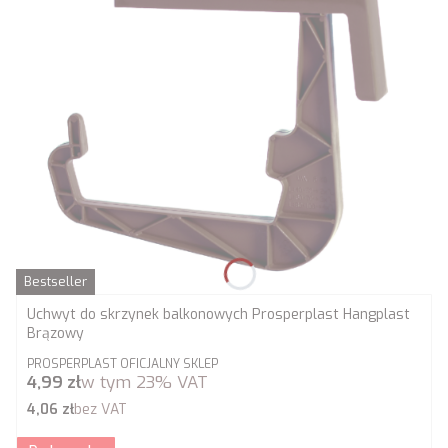
Bestseller
Uchwyt do skrzynek balkonowych Prosperplast Hangplast
Brązowy
PRODUCENT
PROSPERPLAST OFICJALNY SKLEP
Cena brutto
4,99 zł
w tym
23%
VAT
Cena netto
4,06 zł
bez VAT