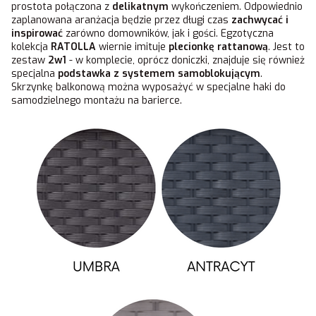
prostota połączona z
delikatnym
wykończeniem. Odpowiednio
zaplanowana aranżacja będzie przez długi czas
zachwycać i
inspirować
zarówno domowników, jak i gości. Egzotyczna
kolekcja
RATOLLA
wiernie imituje
plecionkę rattanową
. Jest to
zestaw
2w1
- w komplecie, oprócz doniczki, znajduje się również
specjalna
podstawka z systemem samoblokującym
.
Skrzynkę balkonową można wyposażyć w specjalne haki do
samodzielnego montażu na barierce.