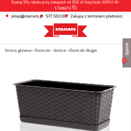
Zyskaj 5% rabatu przy zakupach od 500 zł! Użyj kodu:
KUPUJ-W-
STAMATS
sklep@stamats.pl
577 503 007
Zakupy z terminem płatności
Opinie
Strona główna
Doniczki - donice
Doniczki długie