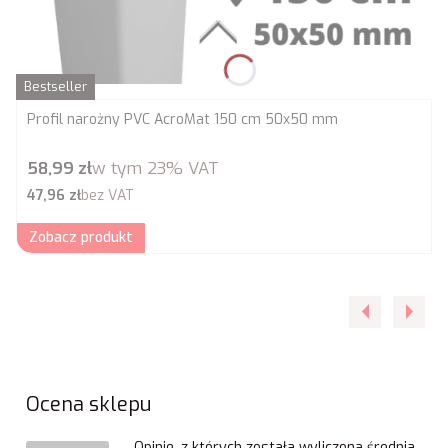
Bestseller
Profil narożny PVC AcroMat 150 cm 50x50 mm
Cena brutto
58,99 zł
w tym
23%
VAT
Cena netto
47,96 zł
bez VAT
Zobacz produkt
Ocena sklepu
Opinie, z których została wyliczona średnia,