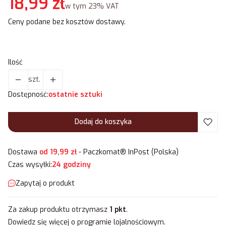
Cena
18,99 zł
w tym 23% VAT
w tym
23%
VAT
Ceny podane bez kosztów dostawy.
Ilość
szt.
Dostępność:
ostatnie sztuki
Dodaj do koszyka
Dostawa
od 19,99 zł
- Paczkomat® InPost (Polska)
Czas wysyłki:
24 godziny
Zapytaj o produkt
Za zakup produktu otrzymasz
1 pkt
.
Dowiedz się
więcej o programie lojalnościowym.