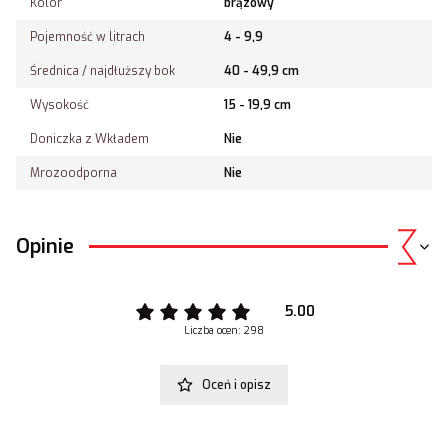
Kolor
brązowy
Pojemność w litrach
4 - 9,9
Średnica / najdłuższy bok
40 - 49,9 cm
Wysokość
15 - 19,9 cm
Doniczka z Wkładem
Nie
Mrozoodporna
Nie
Opinie
5.00
Liczba ocen: 298
Oceń i opisz