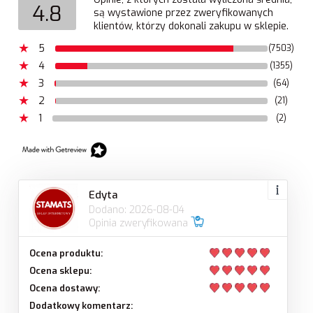
4.8
są wystawione przez zweryfikowanych
klientów, którzy dokonali zakupu w sklepie.
5
(7503)
4
(1355)
3
(64)
2
(21)
1
(2)
Edyta
Dodano: 2026-08-04
Opinia zweryfikowana
Ocena produktu:
Ocena sklepu:
Ocena dostawy:
Dodatkowy komentarz: