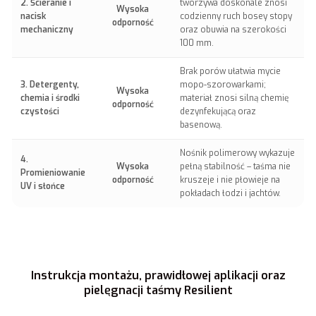
2. Ścieranie i
tworzywa doskonale znosi
Wysoka
nacisk
codzienny ruch bosey stopy
odporność
mechaniczny
oraz obuwia na szerokości
100 mm.
Brak porów ułatwia mycie
3. Detergenty,
mopo-szorowarkami;
Wysoka
chemia i środki
materiał znosi silną chemię
odporność
czystości
dezynfekującą oraz
basenową.
Nośnik polimerowy wykazuje
4.
Wysoka
pełną stabilność – taśma nie
Promieniowanie
odporność
kruszeje i nie płowieje na
UV i słońce
pokładach łodzi i jachtów.
Instrukcja montażu, prawidłowej aplikacji oraz
pielęgnacji taśmy Resilient