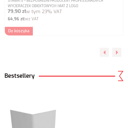
STAMATS – BEZPOŚREDNI PRODUCENT PROFESJONALNYCH
WYCIERACZEK OBIEKTOWYCH I MAT Z LOGO
Cena brutto
79,90 zł
w tym
23%
VAT
Cena netto
64,96 zł
bez VAT
Do koszyka
Bestsellery