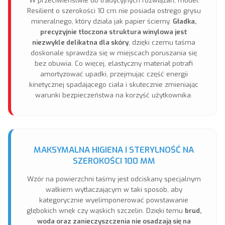
W przeciwieństwie do tradycyjnych rozwiązań, model
Resilient o szerokości 10 cm nie posiada ostrego grysu
mineralnego, który działa jak papier ścierny.
Gładka,
precyzyjnie tłoczona struktura winylowa jest
niezwykle delikatna dla skóry
, dzięki czemu taśma
doskonale sprawdza się w miejscach poruszania się
bez obuwia. Co więcej, elastyczny materiał potrafi
amortyzować upadki, przejmując część energii
kinetycznej spadającego ciała i skutecznie zmieniając
warunki bezpieczeństwa na korzyść użytkownika.
MAKSYMALNA HIGIENA I STERYLNOŚĆ NA
SZEROKOŚCI 100 MM
Wzór na powierzchni taśmy jest odciskany specjalnym
wałkiem wytłaczającym w taki sposób, aby
kategorycznie wyelimponerować powstawanie
głębokich wnęk czy wąskich szczelin. Dzięki temu
brud,
woda oraz zanieczyszczenia nie osadzają się na