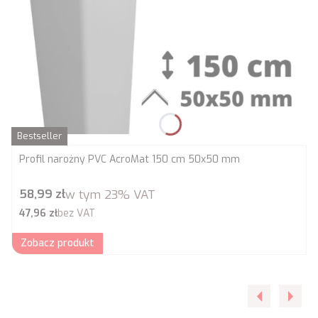
Bestseller
Profil narożny PVC AcroMat 150 cm 50x50 mm
Cena brutto
58,99 zł
w tym
23%
VAT
Cena netto
47,96 zł
bez VAT
Zobacz produkt