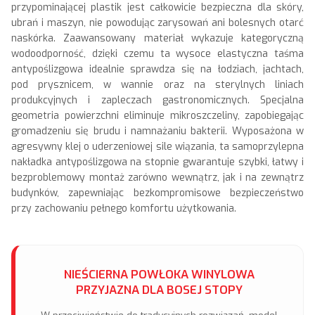
przypominającej plastik jest całkowicie bezpieczna dla skóry,
ubrań i maszyn, nie powodując zarysowań ani bolesnych otarć
naskórka. Zaawansowany materiał wykazuje kategoryczną
wodoodporność, dzięki czemu ta wysoce elastyczna taśma
antypoślizgowa idealnie sprawdza się na łodziach, jachtach,
pod prysznicem, w wannie oraz na sterylnych liniach
produkcyjnych i zapleczach gastronomicznych. Specjalna
geometria powierzchni eliminuje mikroszczeliny, zapobiegając
gromadzeniu się brudu i namnażaniu bakterii. Wyposażona w
agresywny klej o uderzeniowej sile wiązania, ta samoprzylepna
nakładka antypoślizgowa na stopnie gwarantuje szybki, łatwy i
bezproblemowy montaż zarówno wewnątrz, jak i na zewnątrz
budynków, zapewniając bezkompromisowe bezpieczeństwo
przy zachowaniu pełnego komfortu użytkowania.
NIEŚCIERNA POWŁOKA WINYLOWA
PRZYJAZNA DLA BOSEJ STOPY