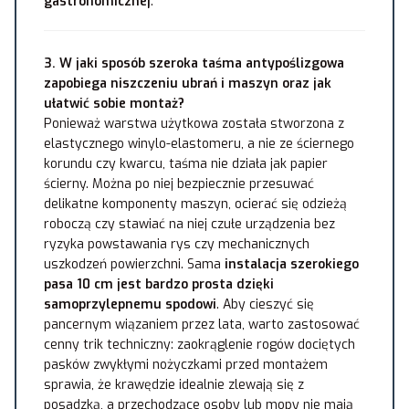
gastronomicznej
.
3. W jaki sposób szeroka taśma antypoślizgowa
zapobiega niszczeniu ubrań i maszyn oraz jak
ułatwić sobie montaż?
Ponieważ warstwa użytkowa została stworzona z
elastycznego winylo-elastomeru, a nie ze ściernego
korundu czy kwarcu, taśma nie działa jak papier
ścierny. Można po niej bezpiecznie przesuwać
delikatne komponenty maszyn, ocierać się odzieżą
roboczą czy stawiać na niej czułe urządzenia bez
ryzyka powstawania rys czy mechanicznych
uszkodzeń powierzchni. Sama
instalacja szerokiego
pasa 10 cm jest bardzo prosta dzięki
samoprzylepnemu spodowi
. Aby cieszyć się
pancernym wiązaniem przez lata, warto zastosować
cenny trik techniczny: zaokrąglenie rogów dociętych
pasków zwykłymi nożyczkami przed montażem
sprawia, że krawędzie idealnie zlewają się z
posadzką, a przechodzące osoby lub mopy nie mają