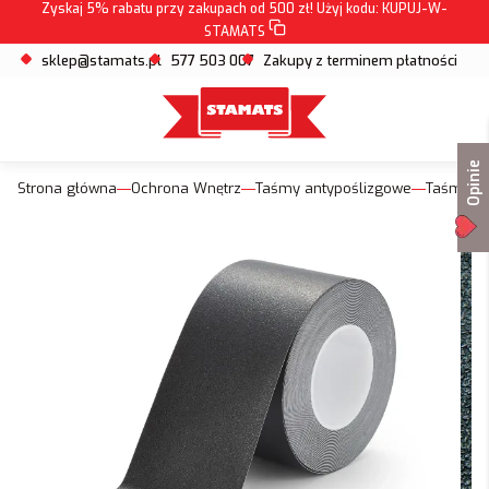
Zyskaj 5% rabatu przy zakupach od 500 zł! Użyj kodu:
KUPUJ-W-
STAMATS
sklep@stamats.pl
577 503 007
Zakupy z terminem płatności
Opinie
Strona główna
Ochrona Wnętrz
Taśmy antypoślizgowe
Taśmy a