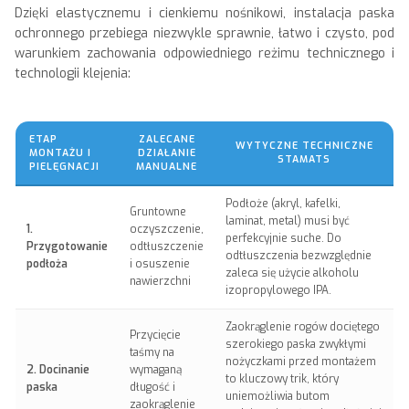
Dzięki elastycznemu i cienkiemu nośnikowi, instalacja paska
ochronnego przebiega niezwykle sprawnie, łatwo i czysto, pod
warunkiem zachowania odpowiedniego reżimu technicznego i
technologii klejenia:
ETAP
ZALECANE
WYTYCZNE TECHNICZNE
MONTAŻU I
DZIAŁANIE
STAMATS
PIELĘGNACJI
MANUALNE
Podłoże (akryl, kafelki,
Gruntowne
laminat, metal) musi być
1.
oczyszczenie,
perfekcyjnie suche. Do
Przygotowanie
odtłuszczenie
odtłuszczenia bezwzględnie
podłoża
i osuszenie
zaleca się użycie alkoholu
nawierzchni
izopropylowego IPA.
Zaokrąglenie rogów dociętego
Przycięcie
szerokiego paska zwykłymi
taśmy na
nożyczkami przed montażem
2. Docinanie
wymaganą
to kluczowy trik, który
paska
długość i
uniemożliwia butom
zaokrąglenie