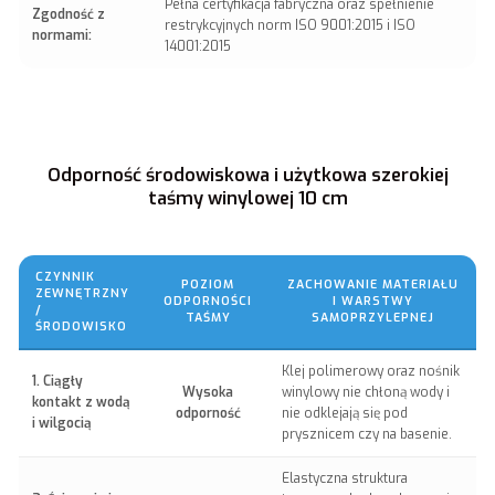
Pełna certyfikacja fabryczna oraz spełnienie
Zgodność z
restrykcyjnych norm ISO 9001:2015 i ISO
normami:
14001:2015
Odporność środowiskowa i użytkowa szerokiej
taśmy winylowej 10 cm
CZYNNIK
POZIOM
ZACHOWANIE MATERIAŁU
ZEWNĘTRZNY
ODPORNOŚCI
I WARSTWY
/
TAŚMY
SAMOPRZYLEPNEJ
ŚRODOWISKO
Klej polimerowy oraz nośnik
1. Ciągły
Wysoka
winylowy nie chłoną wody i
kontakt z wodą
odporność
nie odklejają się pod
i wilgocią
prysznicem czy na basenie.
Elastyczna struktura