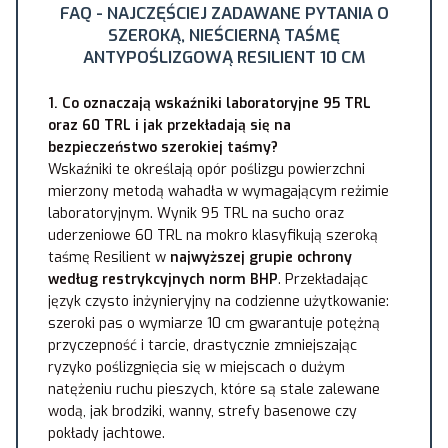
FAQ - NAJCZĘŚCIEJ ZADAWANE PYTANIA O
SZEROKĄ, NIEŚCIERNĄ TAŚMĘ
ANTYPOŚLIZGOWĄ RESILIENT 10 CM
1. Co oznaczają wskaźniki laboratoryjne 95 TRL
oraz 60 TRL i jak przekładają się na
bezpieczeństwo szerokiej taśmy?
Wskaźniki te określają opór poślizgu powierzchni
mierzony metodą wahadła w wymagającym reżimie
laboratoryjnym. Wynik 95 TRL na sucho oraz
uderzeniowe 60 TRL na mokro klasyfikują szeroką
taśmę Resilient w
najwyższej grupie ochrony
według restrykcyjnych norm BHP
. Przekładając
język czysto inżynieryjny na codzienne użytkowanie:
szeroki pas o wymiarze 10 cm gwarantuje potężną
przyczepność i tarcie, drastycznie zmniejszając
ryzyko poślizgnięcia się w miejscach o dużym
natężeniu ruchu pieszych, które są stale zalewane
wodą, jak brodziki, wanny, strefy basenowe czy
pokłady jachtowe.