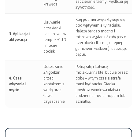
zadzieranie taśmy i wydłuża jej
krawędzi
żywotność.
Klej polimerowy aktywuje się
Usuwanie
pod wpływem siły nacisku.
przekładki
Należy bardzo mocno i
3. Aplikacja i
papierowej w
miarowo wygładzić cały pas o
aktywacja
temp. > +10 °C
szerokości 10 cm (najlepiej
i mocny
gumowym wałkiem), usuwając
docisk
bąble.
Odczekanie
Pełną siłę i kotwicę
24 godzin
molekularną klej buduje przez
4. Czas
przed
dobę – w tym czasie strefa
wiązania i
kontaktem z
musi być sucha. Gładka
mycie
wodą oraz
powłoka winylowa ułatwia
łatwe
codzienne mycie mopem lub
czyszczenie
szmatką.