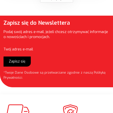
Zapisz się do Newslettera
Podaj swój adres e-mail, jeżeli chcesz otrzymywać informacje
o nowościach i promocjach.
Twój adres e-mail
Zapisz się
*Twoje Dane Osobowe są przetwarzane zgodnie z naszą
Polityką
Prywatności
.