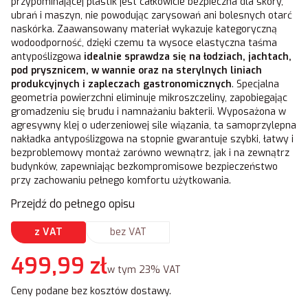
przypominającej plastik jest całkowicie bezpieczna dla skóry,
ubrań i maszyn, nie powodując zarysowań ani bolesnych otarć
naskórka. Zaawansowany materiał wykazuje kategoryczną
wodoodporność, dzięki czemu ta wysoce elastyczna taśma
antypoślizgowa
idealnie sprawdza się na łodziach, jachtach,
pod prysznicem, w wannie oraz na sterylnych liniach
produkcyjnych i zapleczach gastronomicznych
. Specjalna
geometria powierzchni eliminuje mikroszczeliny, zapobiegając
gromadzeniu się brudu i namnażaniu bakterii. Wyposażona w
agresywny klej o uderzeniowej sile wiązania, ta samoprzylepna
nakładka antypoślizgowa na stopnie gwarantuje szybki, łatwy i
bezproblemowy montaż zarówno wewnątrz, jak i na zewnątrz
budynków, zapewniając bezkompromisowe bezpieczeństwo
przy zachowaniu pełnego komfortu użytkowania.
Przejdź do pełnego opisu
z VAT
bez VAT
Cena
499,99 zł
w tym 23% VAT
w tym
23%
VAT
Ceny podane bez kosztów dostawy.