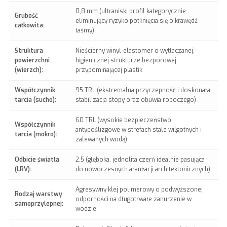
0,8 mm (ultraniski profil kategorycznie
Grubość
eliminujący ryzyko potknięcia się o krawędź
całkowita:
taśmy)
Struktura
Nieścierny winyl-elastomer o wytłaczanej,
powierzchni
higienicznej strukturze bezporowej
(wierzch):
przypominającej plastik
Współczynnik
95 TRL (ekstremalna przyczepność i doskonała
tarcia (sucho):
stabilizacja stopy oraz obuwia roboczego)
60 TRL (wysokie bezpieczeństwo
Współczynnik
antypoślizgowe w strefach stale wilgotnych i
tarcia (mokro):
zalewanych wodą)
Odbicie światła
2,5 (głęboka, jednolita czerń idealnie pasująca
(LRV):
do nowoczesnych aranżacji architektonicznych)
Agresywny klej polimerowy o podwyższonej
Rodzaj warstwy
odporności na długotrwałe zanurzenie w
samoprzylepnej:
wodzie