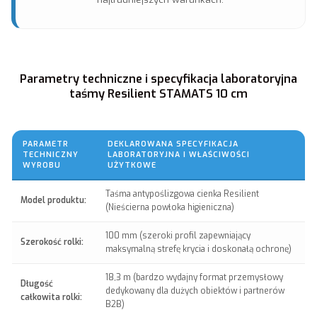
Parametry techniczne i specyfikacja laboratoryjna
taśmy Resilient STAMATS 10 cm
PARAMETR
DEKLAROWANA SPECYFIKACJA
TECHNICZNY
LABORATORYJNA I WŁAŚCIWOŚCI
WYROBU
UŻYTKOWE
Taśma antypoślizgowa cienka Resilient
Model produktu:
(Nieścierna powłoka higieniczna)
100 mm (szeroki profil zapewniający
Szerokość rolki:
maksymalną strefę krycia i doskonałą ochronę)
18,3 m (bardzo wydajny format przemysłowy
Długość
dedykowany dla dużych obiektów i partnerów
całkowita rolki:
B2B)