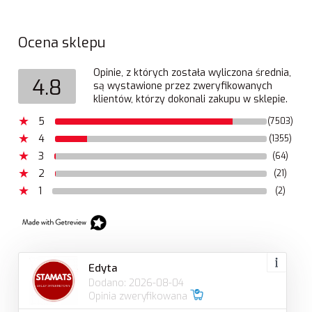
Ocena sklepu
Opinie, z których została wyliczona średnia,
4.8
są wystawione przez zweryfikowanych
klientów, którzy dokonali zakupu w sklepie.
5
(7503)
4
(1355)
3
(64)
2
(21)
1
(2)
Edyta
Dodano: 2026-08-04
Opinia zweryfikowana