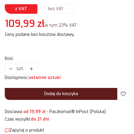
z VAT
bez VAT
Cena
109,99 zł
w tym 23% VAT
w tym
23%
VAT
Ceny podane bez kosztów dostawy.
Ilość
szt.
Dostępność:
ostatnie sztuki
Dodaj do koszyka
Dostawa
od 19,99 zł
- Paczkomat® InPost (Polska)
Czas wysyłki:
do 21 dni
Zapytaj o produkt