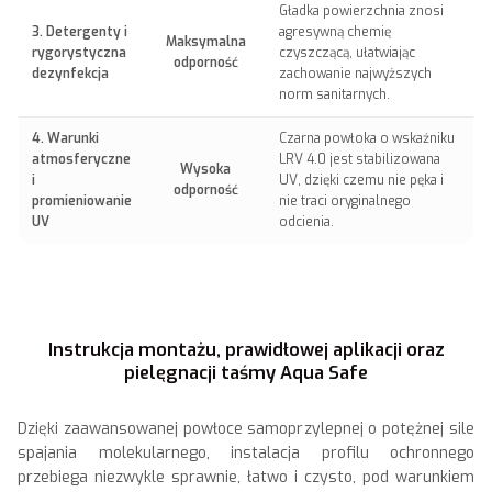
Gładka powierzchnia znosi
3. Detergenty i
agresywną chemię
Maksymalna
rygorystyczna
czyszczącą, ułatwiając
odporność
dezynfekcja
zachowanie najwyższych
norm sanitarnych.
4. Warunki
Czarna powłoka o wskaźniku
atmosferyczne
LRV 4.0 jest stabilizowana
Wysoka
i
UV, dzięki czemu nie pęka i
odporność
promieniowanie
nie traci oryginalnego
UV
odcienia.
Instrukcja montażu, prawidłowej aplikacji oraz
pielęgnacji taśmy Aqua Safe
Dzięki zaawansowanej powłoce samoprzylepnej o potężnej sile
spajania molekularnego, instalacja profilu ochronnego
przebiega niezwykle sprawnie, łatwo i czysto, pod warunkiem