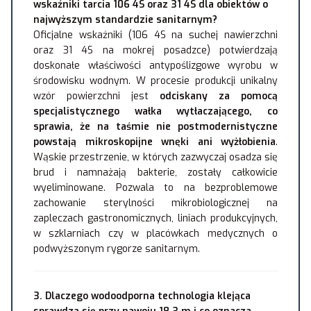
wskaźniki tarcia 106 4S oraz 31 4S dla obiektów o
najwyższym standardzie sanitarnym?
Oficjalne wskaźniki (106 4S na suchej nawierzchni
oraz 31 4S na mokrej posadzce) potwierdzają
doskonałe właściwości antypoślizgowe wyrobu w
środowisku wodnym. W procesie produkcji unikalny
wzór powierzchni jest
odciskany za pomocą
specjalistycznego wałka wytłaczającego, co
sprawia, że na taśmie nie postmodernistyczne
powstają mikroskopijne wnęki ani wyżłobienia
.
Wąskie przestrzenie, w których zazwyczaj osadza się
brud i namnażają bakterie, zostały całkowicie
wyeliminowane. Pozwala to na bezproblemowe
zachowanie sterylności mikrobiologicznej na
zapleczach gastronomicznych, liniach produkcyjnych,
w szklarniach czy w placówkach medycznych o
podwyższonym rygorze sanitarnym.
3. Dlaczego wodoodporna technologia klejąca