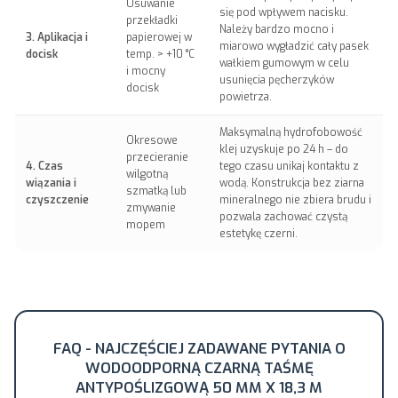
Usuwanie
się pod wpływem nacisku.
przekładki
Należy bardzo mocno i
3. Aplikacja i
papierowej w
miarowo wygładzić cały pasek
docisk
temp. > +10 °C
wałkiem gumowym w celu
i mocny
usunięcia pęcherzyków
docisk
powietrza.
Maksymalną hydrofobowość
Okresowe
klej uzyskuje po 24 h – do
przecieranie
4. Czas
tego czasu unikaj kontaktu z
wilgotną
wiązania i
wodą. Konstrukcja bez ziarna
szmatką lub
czyszczenie
mineralnego nie zbiera brudu i
zmywanie
pozwala zachować czystą
mopem
estetykę czerni.
FAQ - NAJCZĘŚCIEJ ZADAWANE PYTANIA O
WODOODPORNĄ CZARNĄ TAŚMĘ
ANTYPOŚLIZGOWĄ 50 MM X 18,3 M