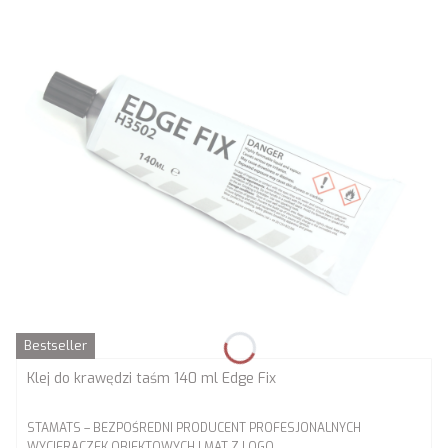
Bestseller
Klej do krawędzi taśm 140 ml Edge Fix
PRODUCENT
STAMATS – BEZPOŚREDNI PRODUCENT PROFESJONALNYCH
WYCIERACZEK OBIEKTOWYCH I MAT Z LOGO