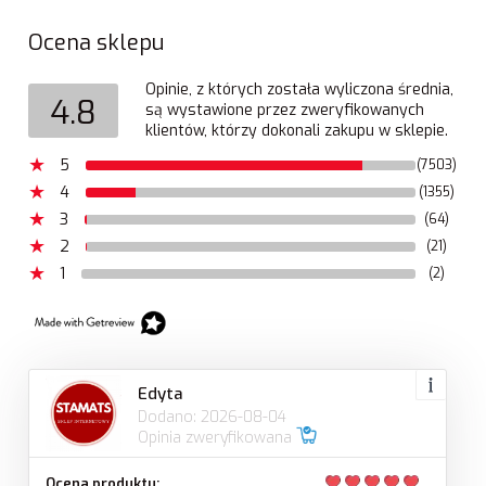
Ocena sklepu
Opinie, z których została wyliczona średnia,
4.8
są wystawione przez zweryfikowanych
klientów, którzy dokonali zakupu w sklepie.
5
(7503)
4
(1355)
3
(64)
2
(21)
1
(2)
Edyta
Dodano: 2026-08-04
Opinia zweryfikowana
Ocena produktu: