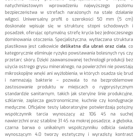
natychmiastowym wprowadzeniu najwyższego poziomu
bezpieczeństwa w strefach narażonych na stałe działanie
wilgoci. Uniwersalny profil o szerokości 50 mm (5 cm)
doskonale wpisuje się w strukturę stopni schodowych i
posadzek, oferując optymalną strefę krycia bez jednoczesnego
dominowania otoczenia. Specjalistyczna, wytłaczana struktura
plastikowa jest całkowicie
delikatna dla ubrań oraz ciała
, co
kategorycznie eliminuje ryzyko powstawania bolesnych rys czy
przetarć skóry. Dzięki zaawansowanej technologii produkcji bez
użycia ostrego grysu mineralnego, na powierzchni nie powstają
mikroskopijne wnęki ani wyżłobienia, w których osadza się brud
i namnażają bakterie – pozwala to na bezproblemowe
zastosowanie produktu w miejscach o rygorystycznym
standardzie sanitarnym, takich jak sterylne linie produkcyjne,
szklarnie, zaplecza gastronomiczne, kuchnie czy kondygnacje
medyczne. Oficjalne testy laboratoryjne potwierdzają potężny
współczynnik tarcia wynoszący aż 106 4S na suchej
nawierzchni oraz stabilne 31 4S na mokrej posadzce, a głęboka,
czarna barwa o unikalnym współczynniku odbicia światła
wynoszącym 4.0 tworzy estetyczny i wyrazisty kontrast