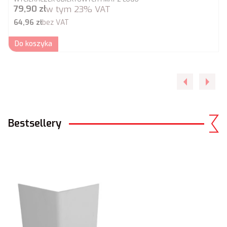
Cena brutto
79,90 zł
w tym
23%
VAT
Cena netto
64,96 zł
bez VAT
Do koszyka
Bestsellery