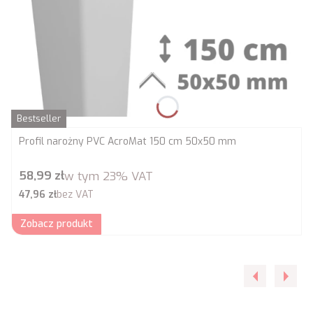
Bestseller
Profil narożny PVC AcroMat 150 cm 50x50 mm
Cena brutto
58,99 zł
w tym
23%
VAT
Cena netto
47,96 zł
bez VAT
Zobacz produkt