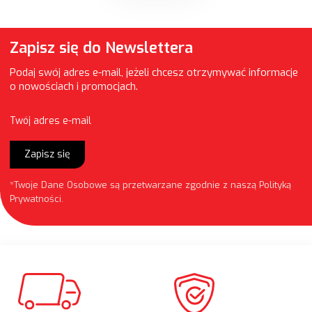
Zapisz się do Newslettera
Podaj swój adres e-mail, jeżeli chcesz otrzymywać informacje
o nowościach i promocjach.
Twój adres e-mail
Zapisz się
*Twoje Dane Osobowe są przetwarzane zgodnie z naszą
Polityką
Prywatności
.