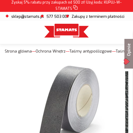
Zyskaj 5% rabatu przy zakupach od 500 zł! Użyj kodu:
KUPUJ-W-
STAMATS
sklep@stamats.pl
577 503 007
Zakupy z terminem płatności
Opinie
Strona główna
Ochrona Wnętrz
Taśmy antypoślizgowe
Taśmy a