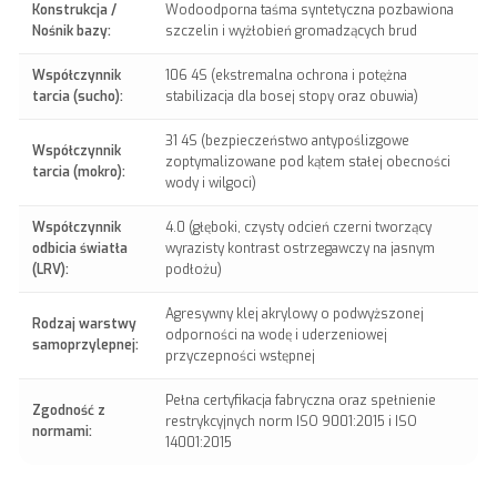
Konstrukcja /
Wodoodporna taśma syntetyczna pozbawiona
Nośnik bazy:
szczelin i wyżłobień gromadzących brud
Współczynnik
106 4S (ekstremalna ochrona i potężna
tarcia (sucho):
stabilizacja dla bosej stopy oraz obuwia)
31 4S (bezpieczeństwo antypoślizgowe
Współczynnik
zoptymalizowane pod kątem stałej obecności
tarcia (mokro):
wody i wilgoci)
Współczynnik
4.0 (głęboki, czysty odcień czerni tworzący
odbicia światła
wyrazisty kontrast ostrzegawczy na jasnym
(LRV):
podłożu)
Agresywny klej akrylowy o podwyższonej
Rodzaj warstwy
odporności na wodę i uderzeniowej
samoprzylepnej:
przyczepności wstępnej
Pełna certyfikacja fabryczna oraz spełnienie
Zgodność z
restrykcyjnych norm ISO 9001:2015 i ISO
normami:
14001:2015