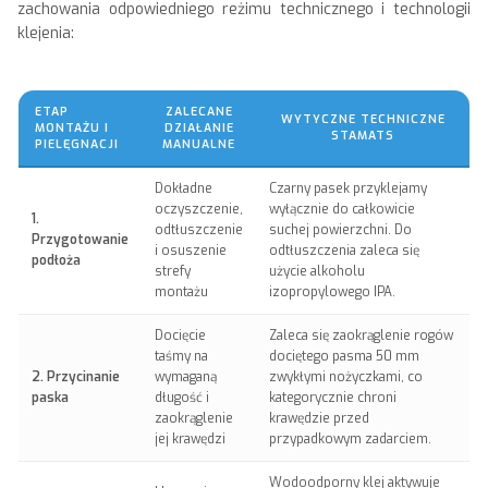
zachowania odpowiedniego reżimu technicznego i technologii
klejenia:
ETAP
ZALECANE
WYTYCZNE TECHNICZNE
MONTAŻU I
DZIAŁANIE
STAMATS
PIELĘGNACJI
MANUALNE
Dokładne
Czarny pasek przyklejamy
oczyszczenie,
wyłącznie do całkowicie
1.
odtłuszczenie
suchej powierzchni. Do
Przygotowanie
i osuszenie
odtłuszczenia zaleca się
podłoża
strefy
użycie alkoholu
montażu
izopropylowego IPA.
Docięcie
Zaleca się zaokrąglenie rogów
taśmy na
dociętego pasma 50 mm
2. Przycinanie
wymaganą
zwykłymi nożyczkami, co
paska
długość i
kategorycznie chroni
zaokrąglenie
krawędzie przed
jej krawędzi
przypadkowym zadarciem.
Wodoodporny klej aktywuje