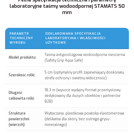
laboratoryjne taśmy wodoodpornej STAMATS 50
mm
PARAMETR
DEKLAROWANA SPECYFIKACJA
TECHNICZNY
LABORATORYJNA I WŁAŚCIWOŚCI
WYROBU
UŻYTKOWE
Taśma antypoślizgowa wodoodporna nieścierna
Model produktu:
(Safety Grip Aqua Safe)
5 cm (optymalny profil zapewniający doskonałą
Szerokość rolki:
strefę ochrony i świetną widoczność)
18,3 m (wysoce wydajny format przemysłowy
Długość
dedykowany dla dużych obiektów i partnerów
całkowita rolki:
B2B)
Struktura
Wytłaczana, plastikowa powłoka elastomerowa
powierzchni
(delikatna dla skóry, bez ostrego grysu
(wierzch):
mineralnego)