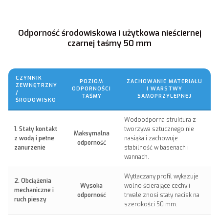
Odporność środowiskowa i użytkowa nieściernej
czarnej taśmy 50 mm
CZYNNIK
POZIOM
ZACHOWANIE MATERIAŁU
ZEWNĘTRZNY
ODPORNOŚCI
I WARSTWY
/
TAŚMY
SAMOPRZYLEPNEJ
ŚRODOWISKO
Wodoodporna struktura z
1. Stały kontakt
tworzywa sztucznego nie
Maksymalna
z wodą i pełne
nasiąka i zachowuje
odporność
zanurzenie
stabilność w basenach i
wannach.
Wytłaczany profil wykazuje
2. Obciążenia
Wysoka
wolno ścierające cechy i
mechaniczne i
odporność
trwale znosi stały nacisk na
ruch pieszy
szerokości 50 mm.