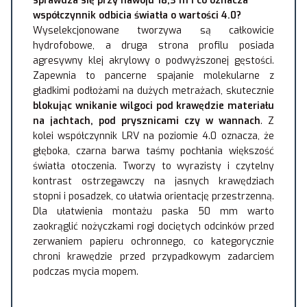
sprawdza się przy nawoju 18,3 m i co oznacza
współczynnik odbicia światła o wartości 4.0?
Wyselekcjonowane tworzywa są całkowicie
hydrofobowe, a druga strona profilu posiada
agresywny klej akrylowy o podwyższonej gęstości.
Zapewnia to pancerne spajanie molekularne z
gładkimi podłożami na dużych metrażach, skutecznie
blokując wnikanie wilgoci pod krawędzie materiału
na jachtach, pod prysznicami czy w wannach
. Z
kolei współczynnik LRV na poziomie 4.0 oznacza, że
głęboka, czarna barwa taśmy pochłania większość
światła otoczenia. Tworzy to wyrazisty i czytelny
kontrast ostrzegawczy na jasnych krawędziach
stopni i posadzek, co ułatwia orientację przestrzenną.
Dla ułatwienia montażu paska 50 mm warto
zaokrąglić nożyczkami rogi dociętych odcinków przed
zerwaniem papieru ochronnego, co kategorycznie
chroni krawędzie przed przypadkowym zadarciem
podczas mycia mopem.