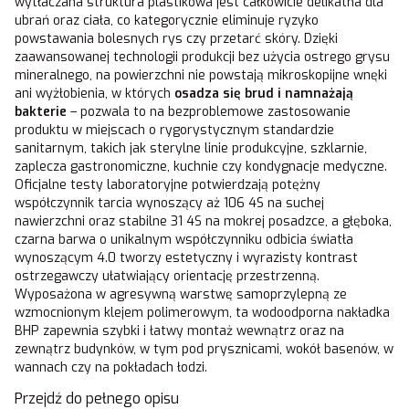
wytłaczana struktura plastikowa jest całkowicie delikatna dla
ubrań oraz ciała, co kategorycznie eliminuje ryzyko
powstawania bolesnych rys czy przetarć skóry. Dzięki
zaawansowanej technologii produkcji bez użycia ostrego grysu
mineralnego, na powierzchni nie powstają mikroskopijne wnęki
ani wyżłobienia, w których
osadza się brud i namnażają
bakterie
– pozwala to na bezproblemowe zastosowanie
produktu w miejscach o rygorystycznym standardzie
sanitarnym, takich jak sterylne linie produkcyjne, szklarnie,
zaplecza gastronomiczne, kuchnie czy kondygnacje medyczne.
Oficjalne testy laboratoryjne potwierdzają potężny
współczynnik tarcia wynoszący aż 106 4S na suchej
nawierzchni oraz stabilne 31 4S na mokrej posadzce, a głęboka,
czarna barwa o unikalnym współczynniku odbicia światła
wynoszącym 4.0 tworzy estetyczny i wyrazisty kontrast
ostrzegawczy ułatwiający orientację przestrzenną.
Wyposażona w agresywną warstwę samoprzylepną ze
wzmocnionym klejem polimerowym, ta wodoodporna nakładka
BHP zapewnia szybki i łatwy montaż wewnątrz oraz na
zewnątrz budynków, w tym pod prysznicami, wokół basenów, w
wannach czy na pokładach łodzi.
Przejdź do pełnego opisu