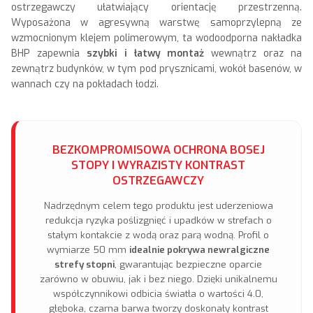
ostrzegawczy ułatwiający orientację przestrzenną.
Wyposażona w agresywną warstwę samoprzylepną ze
wzmocnionym klejem polimerowym, ta wodoodporna nakładka
BHP zapewnia
szybki i łatwy montaż
wewnątrz oraz na
zewnątrz budynków, w tym pod prysznicami, wokół basenów, w
wannach czy na pokładach łodzi.
BEZKOMPROMISOWA OCHRONA BOSEJ
STOPY I WYRAZISTY KONTRAST
OSTRZEGAWCZY
Nadrzędnym celem tego produktu jest uderzeniowa
redukcja ryzyka poślizgnięć i upadków w strefach o
stałym kontakcie z wodą oraz parą wodną. Profil o
wymiarze 50 mm
idealnie pokrywa newralgiczne
strefy stopni
, gwarantując bezpieczne oparcie
zarówno w obuwiu, jak i bez niego. Dzięki unikalnemu
współczynnikowi odbicia światła o wartości 4.0,
głęboka, czarna barwa tworzy doskonały kontrast