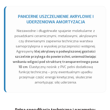
PANCERNE USZCZELNIENIE AKRYLOWE I
UDERZENIOWA AMORTYZACJA
Niezawodne i długotrwałe spajanie molekularne z
posadzkami ceramicznymi, metalowymi, akrylowymi
czy drewnianymi zapewnia techniczna warstwa
samoprzylepna o wysokiej przyczepności wstępnej.
Agresywny
klej akrylowy o podwyższonej gęstości
szczelnie przylega do powierzchni, uniemożliwiając
wnikaniu wilgoci pod strukturę transparentnego pasa
10 cm
. Elastyczny nośnik z PVC pełni dodatkową
funkcję techniczną – przy ewentualnym upadku
przejmuje część energii kinetycznej, skutecznie
amortyzując siłę uderzenia.
Pełna specyfikacja techniczna i parametry