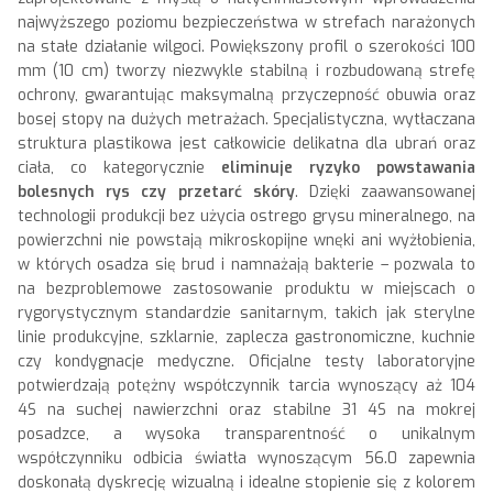
najwyższego poziomu bezpieczeństwa w strefach narażonych
na stałe działanie wilgoci. Powiększony profil o szerokości 100
mm (10 cm) tworzy niezwykle stabilną i rozbudowaną strefę
ochrony, gwarantując maksymalną przyczepność obuwia oraz
bosej stopy na dużych metrażach. Specjalistyczna, wytłaczana
struktura plastikowa jest całkowicie delikatna dla ubrań oraz
ciała, co kategorycznie
eliminuje ryzyko powstawania
bolesnych rys czy przetarć skóry
. Dzięki zaawansowanej
technologii produkcji bez użycia ostrego grysu mineralnego, na
powierzchni nie powstają mikroskopijne wnęki ani wyżłobienia,
w których osadza się brud i namnażają bakterie – pozwala to
na bezproblemowe zastosowanie produktu w miejscach o
rygorystycznym standardzie sanitarnym, takich jak sterylne
linie produkcyjne, szklarnie, zaplecza gastronomiczne, kuchnie
czy kondygnacje medyczne. Oficjalne testy laboratoryjne
potwierdzają potężny współczynnik tarcia wynoszący aż 104
4S na suchej nawierzchni oraz stabilne 31 4S na mokrej
posadzce, a wysoka transparentność o unikalnym
współczynniku odbicia światła wynoszącym 56.0 zapewnia
doskonałą dyskrecję wizualną i idealne stopienie się z kolorem