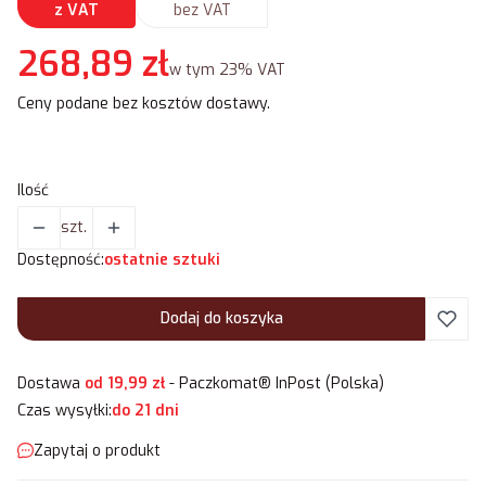
z VAT
bez VAT
Cena
268,89 zł
w tym 23% VAT
w tym
23%
VAT
Ceny podane bez kosztów dostawy.
Ilość
szt.
Dostępność:
ostatnie sztuki
Dodaj do koszyka
Dostawa
od 19,99 zł
- Paczkomat® InPost (Polska)
Czas wysyłki:
do 21 dni
Zapytaj o produkt