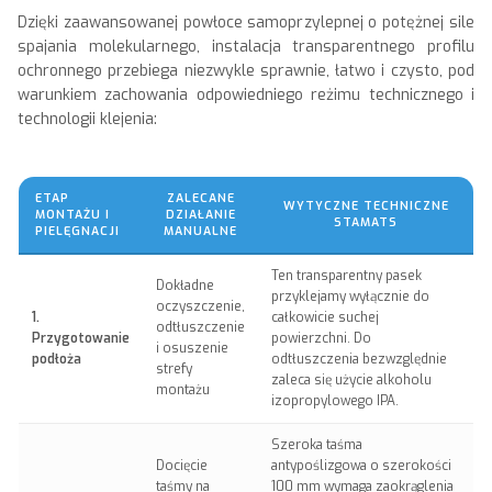
Dzięki zaawansowanej powłoce samoprzylepnej o potężnej sile
spajania molekularnego, instalacja transparentnego profilu
ochronnego przebiega niezwykle sprawnie, łatwo i czysto, pod
warunkiem zachowania odpowiedniego reżimu technicznego i
technologii klejenia:
ETAP
ZALECANE
WYTYCZNE TECHNICZNE
MONTAŻU I
DZIAŁANIE
STAMATS
PIELĘGNACJI
MANUALNE
Ten transparentny pasek
Dokładne
przyklejamy wyłącznie do
oczyszczenie,
1.
całkowicie suchej
odtłuszczenie
Przygotowanie
powierzchni. Do
i osuszenie
podłoża
odtłuszczenia bezwzględnie
strefy
zaleca się użycie alkoholu
montażu
izopropylowego IPA.
Szeroka taśma
Docięcie
antypoślizgowa o szerokości
taśmy na
100 mm wymaga zaokrąglenia