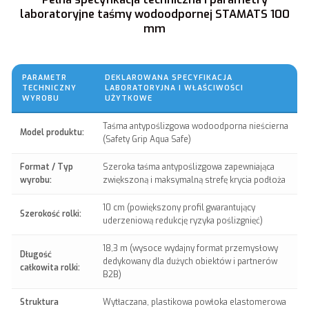
laboratoryjne taśmy wodoodpornej STAMATS 100
mm
PARAMETR
DEKLAROWANA SPECYFIKACJA
TECHNICZNY
LABORATORYJNA I WŁAŚCIWOŚCI
WYROBU
UŻYTKOWE
Taśma antypoślizgowa wodoodporna nieścierna
Model produktu:
(Safety Grip Aqua Safe)
Format / Typ
Szeroka taśma antypoślizgowa zapewniająca
wyrobu:
zwiększoną i maksymalną strefę krycia podłoża
10 cm (powiększony profil gwarantujący
Szerokość rolki:
uderzeniową redukcję ryzyka poślizgnięć)
18,3 m (wysoce wydajny format przemysłowy
Długość
dedykowany dla dużych obiektów i partnerów
całkowita rolki:
B2B)
Struktura
Wytłaczana, plastikowa powłoka elastomerowa