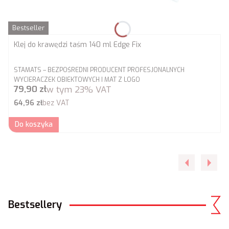
Bestseller
Klej do krawędzi taśm 140 ml Edge Fix
PRODUCENT
STAMATS – BEZPOŚREDNI PRODUCENT PROFESJONALNYCH
WYCIERACZEK OBIEKTOWYCH I MAT Z LOGO
Cena brutto
79,90 zł
w tym
23%
VAT
Cena netto
64,96 zł
bez VAT
Do koszyka
Bestsellery