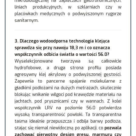
mikrobiologicznej na zapleczach gastronomicznych,
liniach produkcyjnych, w szklarniach czy w
placówkach medycznych o podwyższonym rygorze
sanitarnym.
3. Dlaczego wodoodporna technologia klejąca
sprawdza się przy nawoju 18,3 m i co oznacza
współczynnik odbicia światła o wartości 56.0?
Wyselekcjonowane tworzywa są całkowicie
hydrofobowe, a druga strona profilu posiada
agresywny klej akrylowy o podwyższonej gęstości.
Zapewnia to pancerne spajanie molekularne z
gładkimi podłożami na dużych metrażach, skutecznie
blokując wnikanie wilgoci pod krawędzie materiału na
jachtach, pod prysznicami czy w wannach. Z kolei
współczynnik LRV na poziomie 56.0 potwierdza
wysoką transparentność powłoki. Ta transparentna
taśma idealnie przepuszcza i odbija barwy podłoża,
stając się niemal niewidoczną po aplikacji, co
pozwala
zachować pierwotny design gresu, marmuru czy