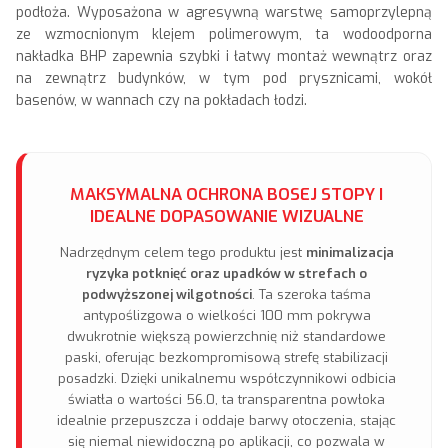
podłoża. Wyposażona w agresywną warstwę samoprzylepną
ze wzmocnionym klejem polimerowym, ta wodoodporna
nakładka BHP zapewnia szybki i łatwy montaż wewnątrz oraz
na zewnątrz budynków, w tym pod prysznicami, wokół
basenów, w wannach czy na pokładach łodzi.
MAKSYMALNA OCHRONA BOSEJ STOPY I
IDEALNE DOPASOWANIE WIZUALNE
Nadrzędnym celem tego produktu jest
minimalizacja
ryzyka potknięć oraz upadków w strefach o
podwyższonej wilgotności
. Ta szeroka taśma
antypoślizgowa o wielkości 100 mm pokrywa
dwukrotnie większą powierzchnię niż standardowe
paski, oferując bezkompromisową strefę stabilizacji
posadzki. Dzięki unikalnemu współczynnikowi odbicia
światła o wartości 56.0, ta transparentna powłoka
idealnie przepuszcza i oddaje barwy otoczenia, stając
się niemal niewidoczną po aplikacji, co pozwala w