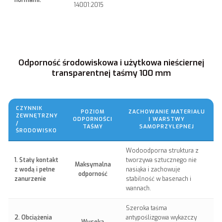
normami:
14001:2015
Odporność środowiskowa i użytkowa nieściernej
transparentnej taśmy 100 mm
CZYNNIK
POZIOM
ZACHOWANIE MATERIAŁU
ZEWNĘTRZNY
ODPORNOŚCI
I WARSTWY
/
TAŚMY
SAMOPRZYLEPNEJ
ŚRODOWISKO
Wodoodporna struktura z
1. Stały kontakt
tworzywa sztucznego nie
Maksymalna
z wodą i pełne
nasiąka i zachowuje
odporność
zanurzenie
stabilność w basenach i
wannach.
Szeroka taśma
2. Obciążenia
antypoślizgowa wykazczy