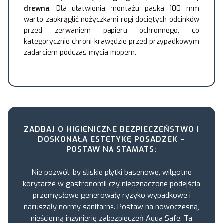
drewna
. Dla ułatwienia montażu paska 100 mm
warto zaokrąglić nożyczkami rogi dociętych odcinków
przed zerwaniem papieru ochronnego, co
kategorycznie chroni krawędzie przed przypadkowym
zadarciem podczas mycia mopem.
ZADBAJ O HIGIENICZNE BEZPIECZEŃSTWO I
DOSKONAŁĄ ESTETYKĘ POSADZEK –
POSTAW NA STAMATS:
Nie pozwól, by śliskie płytki basenowe, wilgotne
korytarze w gastronomii czy nieoznaczone podejścia
przemysłowe generowały ryzyko wypadkowe i
naruszały normy sanitarne. Postaw na nowoczesną,
nieścierną inżynierię zabezpieczeń Aqua Safe. Ta