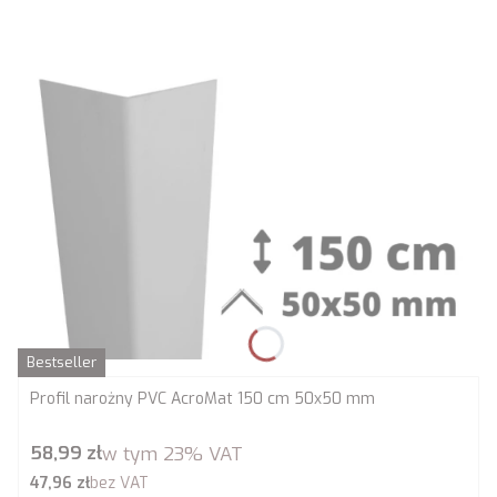
Bestseller
Profil narożny PVC AcroMat 150 cm 50x50 mm
Cena brutto
58,99 zł
w tym
23%
VAT
Cena netto
47,96 zł
bez VAT