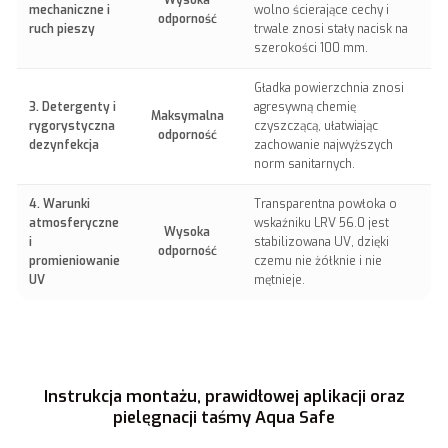
Wysoka
mechaniczne i
wolno ścierające cechy i
odporność
ruch pieszy
trwale znosi stały nacisk na
szerokości 100 mm.
Gładka powierzchnia znosi
3. Detergenty i
agresywną chemię
Maksymalna
rygorystyczna
czyszczącą, ułatwiając
odporność
dezynfekcja
zachowanie najwyższych
norm sanitarnych.
4. Warunki
Transparentna powłoka o
atmosferyczne
wskaźniku LRV 56.0 jest
Wysoka
i
stabilizowana UV, dzięki
odporność
promieniowanie
czemu nie żółknie i nie
UV
mętnieje.
Instrukcja montażu, prawidłowej aplikacji oraz
pielęgnacji taśmy Aqua Safe