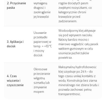
2. Przycinanie
wymaganą
rogów dociętych pasm
paska
długość i
zwykłymi nożyczkami, co
zaokrąglenie
kategorycznie chroni
jej krawędzi
krawędzie przed
zadzieraniem.
Wodoodporny klej aktywuje
Usuwanie
się pod wpływem nacisku.
przekładki
Należy bardzo mocno i
3. Aplikacja i
papierowej w
miarowo wygładzić cały pasek
docisk
temp. > +10 °C
wałkiem gumowym w celu
i mocny
usunięcia pęcherzyków
docisk
powietrza.
Maksymalną hydrofobowość
Okresowe
klej uzyskuje po 24 h – do
przecieranie
4. Czas
tego czasu unikaj kontaktu z
wilgotną
wiązania i
wodą. Konstrukcja bez ziarna
szmatką lub
czyszczenie
mineralnego nie zbiera brudu i
zmywanie
pozwala zachować pełną
mopem
transparentność.