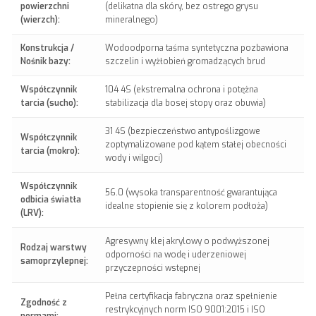
powierzchni
(delikatna dla skóry, bez ostrego grysu
(wierzch):
mineralnego)
Konstrukcja /
Wodoodporna taśma syntetyczna pozbawiona
Nośnik bazy:
szczelin i wyżłobień gromadzących brud
Współczynnik
104 4S (ekstremalna ochrona i potężna
tarcia (sucho):
stabilizacja dla bosej stopy oraz obuwia)
31 4S (bezpieczeństwo antypoślizgowe
Współczynnik
zoptymalizowane pod kątem stałej obecności
tarcia (mokro):
wody i wilgoci)
Współczynnik
56.0 (wysoka transparentność gwarantująca
odbicia światła
idealne stopienie się z kolorem podłoża)
(LRV):
Agresywny klej akrylowy o podwyższonej
Rodzaj warstwy
odporności na wodę i uderzeniowej
samoprzylepnej:
przyczepności wstępnej
Pełna certyfikacja fabryczna oraz spełnienie
Zgodność z
restrykcyjnych norm ISO 9001:2015 i ISO