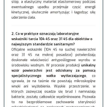
stóp, a elastyczny materiał elastomerowy podczas
ewentualnego upadku przejmuje część energii
kinetycznej, skutecznie amortyzując i łagodząc siłę
uderzenia ciała.
2. Co w praktyce oznaczają laboratoryjne
wskaźniki tarcia 104 4S oraz 31 4S dla obiektów o
najwyższym standardzie sanitarnym?
Oficjalne wskaźniki (104 4S na suchej nawierzchni
oraz 31 4S na mokrej posadzce) potwierdzają
doskonałe właściwości antypoślizgowe wyrobu w
środowisku wodnym. W procesie produkcji
unikalny
wzór powierzchni jest odciskany za pomocą
specjalistycznego wałka wytłaczającego
, co
sprawia, że na taśmie nie powstają mikroskopijne
wnęki ani wyżłobienia. Wąskie przestrzenie, w
których zazwyczaj osadza się brud i namnażają
bakterie, zostały całkowicie wyeliminowane. Pozwala
to na bezproblemowe zachowanie sterylności