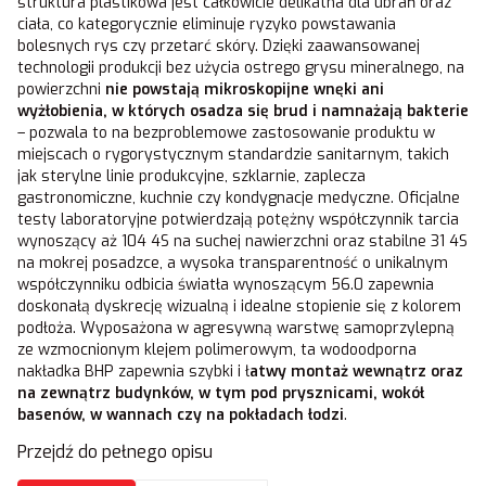
struktura plastikowa jest całkowicie delikatna dla ubrań oraz
ciała, co kategorycznie eliminuje ryzyko powstawania
bolesnych rys czy przetarć skóry. Dzięki zaawansowanej
technologii produkcji bez użycia ostrego grysu mineralnego, na
powierzchni
nie powstają mikroskopijne wnęki ani
wyżłobienia, w których osadza się brud i namnażają bakterie
– pozwala to na bezproblemowe zastosowanie produktu w
miejscach o rygorystycznym standardzie sanitarnym, takich
jak sterylne linie produkcyjne, szklarnie, zaplecza
gastronomiczne, kuchnie czy kondygnacje medyczne. Oficjalne
testy laboratoryjne potwierdzają potężny współczynnik tarcia
wynoszący aż 104 4S na suchej nawierzchni oraz stabilne 31 4S
na mokrej posadzce, a wysoka transparentność o unikalnym
współczynniku odbicia światła wynoszącym 56.0 zapewnia
doskonałą dyskrecję wizualną i idealne stopienie się z kolorem
podłoża. Wyposażona w agresywną warstwę samoprzylepną
ze wzmocnionym klejem polimerowym, ta wodoodporna
nakładka BHP zapewnia szybki i ł
atwy montaż wewnątrz oraz
na zewnątrz budynków, w tym pod prysznicami, wokół
basenów, w wannach czy na pokładach łodzi
.
Przejdź do pełnego opisu