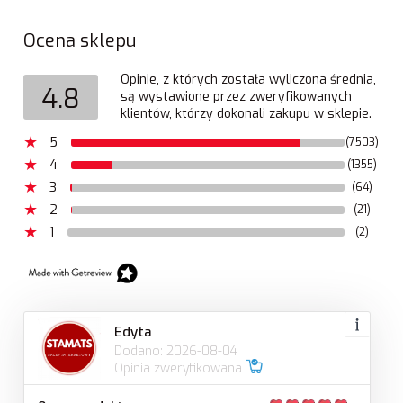
Ocena sklepu
Opinie, z których została wyliczona średnia,
4.8
są wystawione przez zweryfikowanych
klientów, którzy dokonali zakupu w sklepie.
5
(7503)
4
(1355)
3
(64)
2
(21)
1
(2)
Edyta
Dodano: 2026-08-04
Opinia zweryfikowana