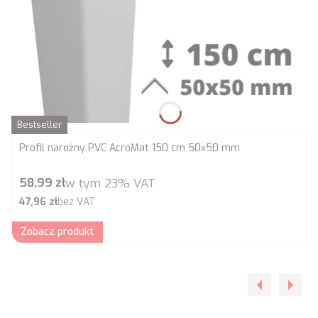
Bestseller
Profil narożny PVC AcroMat 150 cm 50x50 mm
Cena brutto
58,99 zł
w tym
23%
VAT
Cena netto
47,96 zł
bez VAT
Zobacz produkt