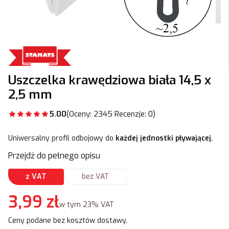
Uszczelka krawędziowa biała 14,5 x
2,5 mm
5.00
(Oceny: 2345 Recenzje: 0)
Uniwersalny profil odbojowy do
każdej jednostki pływającej.
Przejdź do pełnego opisu
z VAT
bez VAT
Cena
3,99 zł
w tym 23% VAT
w tym
23%
VAT
Ceny podane bez kosztów dostawy.