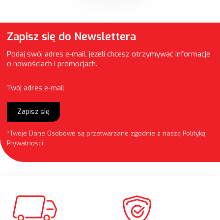
Zapisz się do Newslettera
Podaj swój adres e-mail, jeżeli chcesz otrzymywać informacje
o nowościach i promocjach.
Twój adres e-mail
Zapisz się
*Twoje Dane Osobowe są przetwarzane zgodnie z naszą
Polityką
Prywatności
.