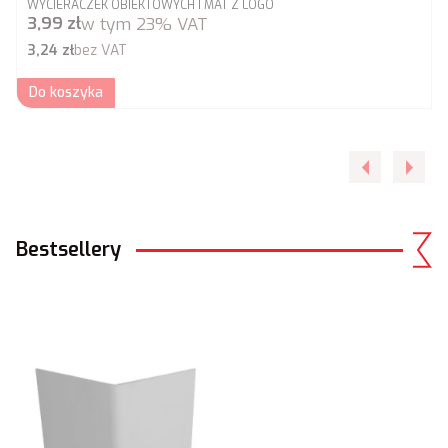
WYCIERACZEK OBIEKTOWYCH I MAT Z LOGO
Cena brutto
3,99 zł
w tym
23%
VAT
Cena netto
3,24 zł
bez VAT
Do koszyka
Bestsellery