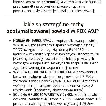
korozją,
wolna od chromu
(VI), a zatem znacznie bardziej
przyjazna dla środowiska
niż konwencjonalne
powierzchnie. Nie zastępuje jednak stali nierdzewnej.
Jakie są szczególne cechy
zoptymalizowanej powłoki WIROX A9J?
NORMA EN 14592:
SPAX ze zoptymalizowaną powłoką
WIROX A9J konsekwentnie spełnia wymagania klasy
T2/C2nw zgodnie z przyszłą normą EN 14592 dla
łączników w konstrukcjach drewnianych. Oznacza to, że
jesteśmy już przygotowani do spełnienia przyszłych
wymogów europejskich. Na etykiecie znajduje się skrót
zgodnie z wymogami wspomnianej normy.
WYSOKA OCHRONA PRZED KOROZJĄ
W porównaniu z
konwencjonalnymi wkrętami ocynkowanymi, SPAX ze
zoptymalizowaną powłoką WIROX A9J oferuje znacznie
wyższą ochronę antykorozyjną, co oznacza: klasę 2
użytkowania (zadaszony obszar zewnętrzny).
SOLIDNA GRUBOŚĆ WARSTWY CYNKU
Grubość powłoki
cynkowej została zwiększona o 25 % i wynosi obecnie 10
μm, zatem wkręty spełniają wymogi klasy T2/C2nw