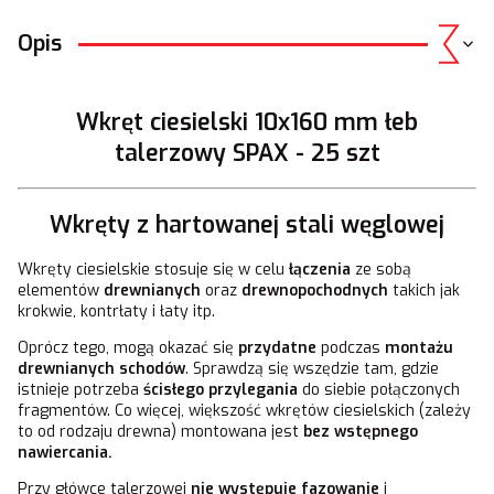
Opis
Wkręt ciesielski 10x160 mm łeb
talerzowy SPAX - 25 szt
Wkręty z hartowanej stali węglowej
Wkręty ciesielskie stosuje się w celu
łączenia
ze sobą
elementów
drewnianych
oraz
drewnopochodnych
takich jak
krokwie, kontrłaty i łaty itp.
Oprócz tego, mogą okazać się
przydatne
podczas
montażu
drewnianych schodów
. Sprawdzą się wszędzie tam, gdzie
istnieje potrzeba
ścisłego przylegania
do siebie połączonych
fragmentów. Co więcej, większość wkrętów ciesielskich (zależy
to od rodzaju drewna) montowana jest
bez wstępnego
nawiercania.
Przy główce talerzowej
nie występuje fazowanie
i