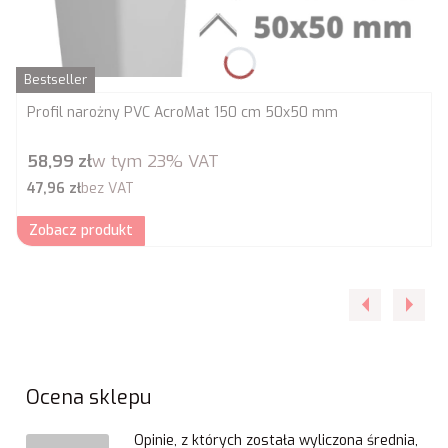
Bestseller
Profil narożny PVC AcroMat 150 cm 50x50 mm
Cena brutto
58,99 zł
w tym
23%
VAT
Cena netto
47,96 zł
bez VAT
Zobacz produkt
Ocena sklepu
Opinie, z których została wyliczona średnia,