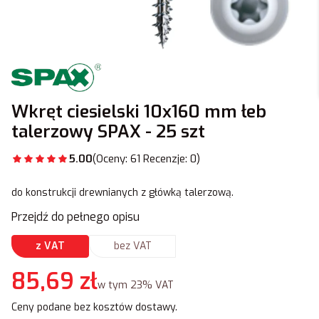
Wkręt ciesielski 10x160 mm łeb
talerzowy SPAX - 25 szt
5.00
(Oceny: 61 Recenzje: 0)
do konstrukcji drewnianych z główką talerzową.
Przejdź do pełnego opisu
z VAT
bez VAT
Cena
85,69 zł
w tym 23% VAT
w tym
23%
VAT
Ceny podane bez kosztów dostawy.