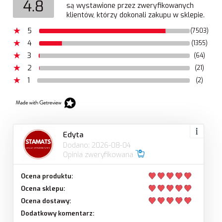
4.8
są wystawione przez zweryfikowanych
klientów, którzy dokonali zakupu w sklepie.
5
(7503)
4
(1355)
3
(64)
2
(21)
1
(2)
Edyta
Dodano: 2026-08-04
Opinia zweryfikowana
Ocena produktu:
Ocena sklepu:
Ocena dostawy:
Dodatkowy komentarz: