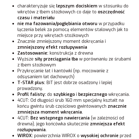
charakteryzuje się
lepszym dociskiem
w stosunku do
wkrętów z łbem stożkowych co daje to
oszczędność
czasu i materiału
nie ma fazowania/pogłębiania otworu
w przypadku
łączenia belek za pomocą elementów stalowych jak to
miejsce przy wkrętach stożkowych
Znacznie zmniejszony moment dokręcania i
zmniejszony efekt rozłupywania
Zastosowanie:
konstrukcja z drewna
Wyższe
siły przeciągania
łba
w porównaniu ze śrubami
z łbem stożkowym
Przykręcanie łat i kantówki (np. mocowanie z
odsysaniem łat dachowych)
T-STAR plus:
BIT jest dobrze osadzony i lepiej
prowadzony.
Profil falisty:
do
szybkiego
i
bezpiecznego
wkręcania.
4CUT: Od długości śrub 160 mm specjalny kształt na
końcu gwintu śrub częściowo gwintowanych
znacznie
zmniejsza moment wkręcania
.
4CUT:
Bez wstępnego nawiercania
(w zależności od
drewna), jego końcówka skutecznie
zmniejsza efekt
rozłupywania
.
WIROX:
powierzchnia WIROX o
wysokiej
ochronie
przed