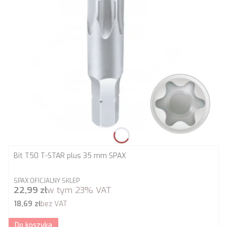
Bit T50 T-STAR plus 35 mm SPAX
PRODUCENT
SPAX OFICJALNY SKLEP
Cena brutto
22,99 zł
w tym
23%
VAT
Cena netto
18,69 zł
bez VAT
Do koszyka