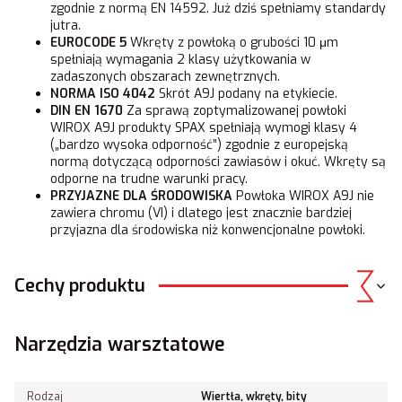
zgodnie z normą EN 14592. Już dziś spełniamy standardy
jutra.
EUROCODE 5
Wkręty z powłoką o grubości 10 μm
spełniają wymagania 2 klasy użytkowania w
zadaszonych obszarach zewnętrznych.
NORMA ISO 4042
Skrót A9J podany na etykiecie.
DIN EN 1670
Za sprawą zoptymalizowanej powłoki
WIROX A9J produkty SPAX spełniają wymogi klasy 4
(„bardzo wysoka odporność”) zgodnie z europejską
normą dotyczącą odporności zawiasów i okuć. Wkręty są
odporne na trudne warunki pracy.
PRZYJAZNE DLA ŚRODOWISKA
Powłoka WIROX A9J nie
zawiera chromu (VI) i dlatego jest znacznie bardziej
przyjazna dla środowiska niż konwencjonalne powłoki.
Cechy produktu
Narzędzia warsztatowe
Rodzaj
Wiertła, wkręty, bity