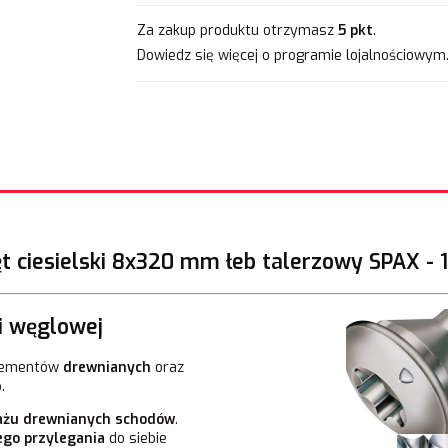
Za zakup produktu otrzymasz
5 pkt
.
Dowiedz się
więcej o programie lojalnościowym
t ciesielski 8x320 mm łeb talerzowy SPAX - 1
i węglowej
lementów
drewnianych
oraz
.
żu drewnianych schodów
.
ego przylegania
do siebie