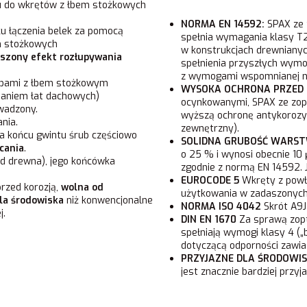
 do wkrętów z łbem stożkowych
NORMA EN 14592:
SPAX ze 
u łączenia belek za pomocą
spełnia wymagania klasy T2
h stożkowych
w konstrukcjach drewnianyc
szony efekt rozłupywania
spełnienia przyszłych wymog
z wymogami wspomnianej n
ubami z łbem stożkowym
WYSOKA OCHRONA PRZED
ysaniem łat dachowych)
ocynkowanymi, SPAX ze zop
owadzony.
wyższą ochronę antykorozyj
nia.
zewnętrzny).
na końcu gwintu śrub częściowo
SOLIDNA GRUBOŚĆ WARST
cania
.
o 25 % i wynosi obecnie 10
od drewna), jego końcówka
zgodnie z normą EN 14592. J
EUROCODE 5
Wkręty z powło
rzed korozją,
wolna od
użytkowania w zadaszonych
la środowiska
niż konwencjonalne
NORMA ISO 4042
Skrót A9J
j.
DIN EN 1670
Za sprawą zopt
spełniają wymogi klasy 4 (
dotyczącą odporności zawia
PRZYJAZNE DLA ŚRODOWI
jest znacznie bardziej przy