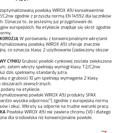
zoptymalizowaną powłoką WIROX A9J konsekwentnie
/C2nw zgodnie z przyszłą normą EN 14592 dla łączników
h. Oznacza to, że jesteśmy już przygotowani do
ów europejskich. Na etykiecie znajduje się skrót zgodnie
ormy.
 KOROZJĄ
W porównaniu z konwencjonalnymi wkrętami
tymalizowaną powłoką WIROX A9J oferuje znacznie
ną, co oznacza: klasę 2 użytkowania (zadaszony obszar
WY CYNKU
Grubość powłoki cynkowej została zwiększona
 μm, zatem wkręty spełniają wymogi klasy T2/C2nw
uż dziś spełniamy standardy jutra.
ką o grubości 10 μm spełniają wymagania 2 klasy
 obszarach zewnętrznych.
 podany na etykiecie.
ymalizowanej powłoki WIROX A9J produkty SPAX
„bardzo wysoka odporność”) zgodnie z europejską normą
sów i okuć. Wkręty są odporne na trudne warunki pracy.
SKA
Powłoka WIROX A9J nie zawiera chromu (VI) i dlatego
jazna dla środowiska niż konwencjonalne powłoki.