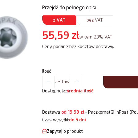
Przejdź do pełnego opisu
z VAT
bez VAT
Cena
55,59 zł
w tym 23% VAT
w tym
23%
VAT
Ceny podane bez kosztów dostawy.
Ilość
zestaw
Dostępność:
średnia ilość
Dostawa
od 19,99 zł
- Paczkomat® InPost (Pol
Czas wysyłki:
do 5 dni
Zapytaj o produkt