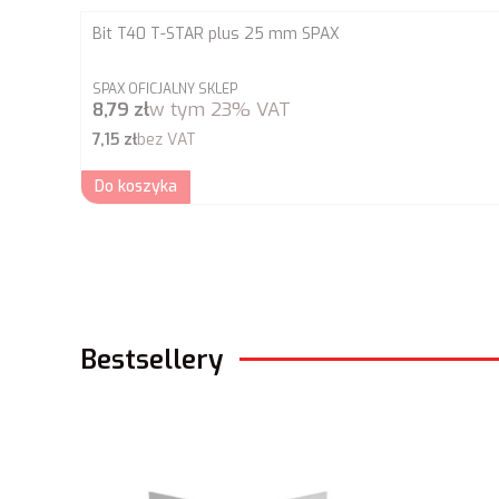
Bit T40 T-STAR plus 25 mm SPAX
PRODUCENT
SPAX OFICJALNY SKLEP
Cena brutto
8,79 zł
w tym
23%
VAT
Cena netto
7,15 zł
bez VAT
Do koszyka
Bestsellery