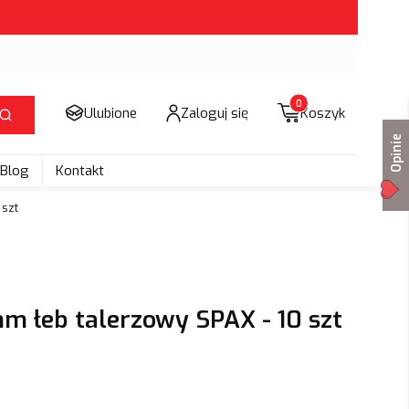
Produkty w koszyku: 
Ulubione
Zaloguj się
Koszyk
Szukaj
Opinie
Blog
Kontakt
 szt
m łeb talerzowy SPAX - 10 szt
.