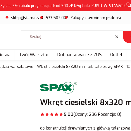
Zyskaj 5% rabatu przy zakupach od 500 zł! Użyj kodu:
KUPUJ-W-STAMATS
sklep@stamats.pl
577 503 007
Zakupy z terminem płatności
Wyczyść
Wiosna
Twój Warsztat
Dofinansowanie z ZUS
Outlet
ędzia warsztatowe
Wkręt ciesielski 8x320 mm łeb talerzowy SPAX - 10
Wkręt ciesielski 8x320 m
5.00
(Oceny: 236 Recenzje: 0)
do konstrukcji drewnianych z główką talerzową