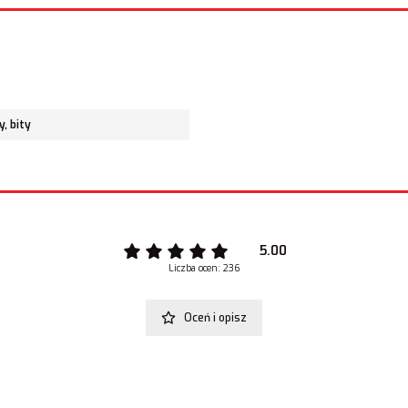
y, bity
5.00
Liczba ocen: 236
Oceń i opisz