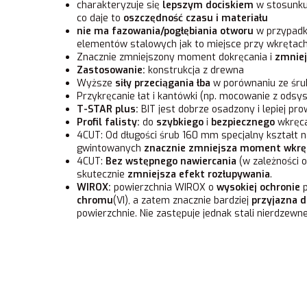
charakteryzuje się
lepszym dociskiem
w stosunku
co daje to
oszczędność czasu i materiału
nie ma fazowania/pogłębiania otworu
w przypadk
elementów stalowych jak to miejsce przy wkrętac
Znacznie zmniejszony moment dokręcania i
zmniej
Zastosowanie:
konstrukcja z drewna
Wyższe
siły przeciągania
łba
w porównaniu ze śr
Przykręcanie łat i kantówki (np. mocowanie z ods
T-STAR plus:
BIT jest dobrze osadzony i lepiej pr
Profil falisty:
do
szybkiego
i
bezpiecznego
wkręca
4CUT: Od długości śrub 160 mm specjalny kształt 
gwintowanych
znacznie zmniejsza moment wkrę
4CUT:
Bez wstępnego nawiercania
(w zależności 
skutecznie
zmniejsza efekt rozłupywania
.
WIROX:
powierzchnia WIROX o
wysokiej
ochronie
p
chromu
(VI), a zatem znacznie bardziej
przyjazna d
powierzchnie. Nie zastępuje jednak stali nierdzewne