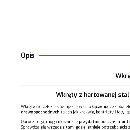
Opis
Wkrę
Wkręty z hartowanej stal
Wkręty ciesielskie stosuje się w celu
łączenia
ze sobą e
drewnopochodnych
takich jak krokwie, kontrłaty i łaty itp
Oprócz tego, mogą okazać się
przydatne
podczas
monta
Sprawdzą się wszędzie tam, gdzie istnieje potrzeba
ścisł