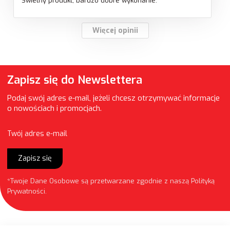
Świetny produkt, bardzo dobre wykonanie.
Więcej opinii
Zapisz się do Newslettera
Podaj swój adres e-mail, jeżeli chcesz otrzymywać informacje
o nowościach i promocjach.
Twój adres e-mail
Zapisz się
*Twoje Dane Osobowe są przetwarzane zgodnie z naszą
Polityką
Prywatności
.