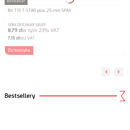
Bestseller
Bit T15 T-STAR plus 25 mm SPAX
PRODUCENT
SPAX OFICJALNY SKLEP
Cena brutto
8,79 zł
w tym
23%
VAT
Cena netto
7,15 zł
bez VAT
Do koszyka
Bestsellery