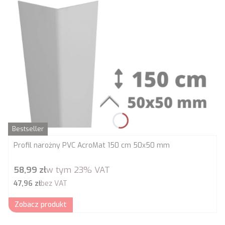
Bestseller
Profil narożny PVC AcroMat 150 cm 50x50 mm
Cena brutto
58,99 zł
w tym
23%
VAT
Cena netto
47,96 zł
bez VAT
Zobacz produkt