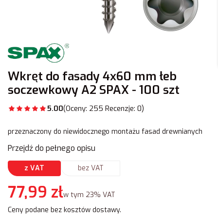
Wkręt do fasady 4x60 mm łeb
soczewkowy A2 SPAX - 100 szt
5.00
(Oceny: 255 Recenzje: 0)
przeznaczony do niewidocznego montażu fasad drewnianych
Przejdź do pełnego opisu
z VAT
bez VAT
Cena
77,99 zł
w tym 23% VAT
w tym
23%
VAT
Ceny podane bez kosztów dostawy.