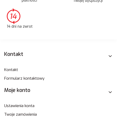
płatności
Twojej dyspozycji
14 dni na zwrot
Linki w stopce
Kontakt
Kontakt
Formularz kontaktowy
Moje konto
Ustawienia konta
Twoje zamówienia