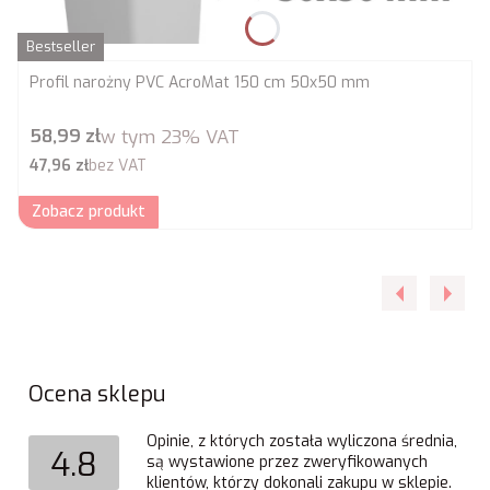
Bestseller
Profil narożny PVC AcroMat 150 cm 50x50 mm
Cena brutto
58,99 zł
w tym
23%
VAT
Cena netto
47,96 zł
bez VAT
Zobacz produkt
Ocena sklepu
Opinie, z których została wyliczona średnia,
4.8
są wystawione przez zweryfikowanych
klientów, którzy dokonali zakupu w sklepie.