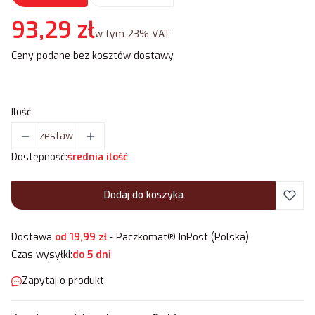
Cena
93,29 zł
w tym 23% VAT
w tym
23%
VAT
Ceny podane bez kosztów dostawy.
Ilość
zestaw
Dostępność:
średnia ilość
Dodaj do koszyka
Dostawa
od 19,99 zł
- Paczkomat® InPost (Polska)
Czas wysyłki:
do 5 dni
Zapytaj o produkt