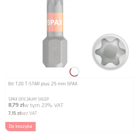
Bit T20 T-STAR plus 25 mm SPAX
PRODUCENT
SPAX OFICJALNY SKLEP
Cena brutto
8,79 zł
w tym
23%
VAT
Cena netto
7,15 zł
bez VAT
Do koszyka