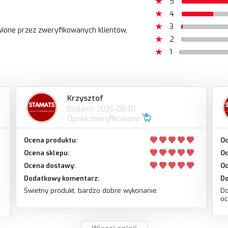
5
4
3
awione przez zweryfikowanych klientów,
2
1
Krzysztof
Dodano: 2026-08-01
Opinia zweryfikowana
Ocena produktu:
Oc
Ocena sklepu:
Oc
Ocena dostawy:
Oc
Dodatkowy komentarz:
D
Świetny produkt, bardzo dobre wykonanie.
Do
oc