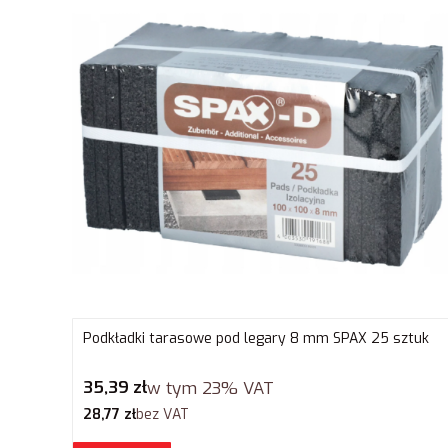
Podkładki tarasowe pod legary 8 mm SPAX 25 sztuk
Cena brutto
35,39 zł
w tym
23%
VAT
Cena netto
28,77 zł
bez VAT