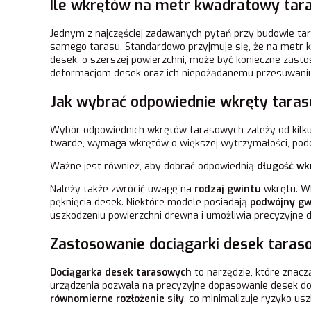
Ile wkrętów na metr kwadratowy tar
Jednym z najczęściej zadawanych pytań przy budowie tar
samego tarasu. Standardowo przyjmuje się, że na metr
desek, o szerszej powierzchni, może być konieczne zast
deformacjom desek oraz ich niepożądanemu przesuwaniu
Jak wybrać odpowiednie wkręty tara
Wybór odpowiednich wkrętów tarasowych zależy od kilk
twarde, wymaga wkrętów o większej wytrzymałości, podcz
Ważne jest również, aby dobrać odpowiednią
długość wk
Należy także zwrócić uwagę na
rodzaj gwintu
wkrętu. Wk
pęknięcia desek. Niektóre modele posiadają
podwójny gw
uszkodzeniu powierzchni drewna i umożliwia precyzyjne 
Zastosowanie dociągarki desek tara
Dociągarka desek tarasowych
to narzędzie, które znac
urządzenia pozwala na precyzyjne dopasowanie desek do s
równomierne rozłożenie siły
, co minimalizuje ryzyko us