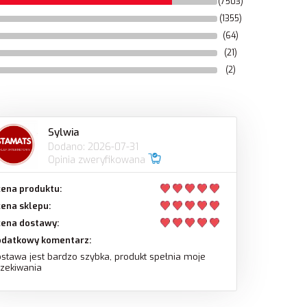
(7503)
(1355)
(64)
(21)
(2)
Sylwia
Dodano: 2026-07-31
Opinia zweryfikowana
ena produktu:
ena sklepu:
ena dostawy:
odatkowy komentarz:
stawa jest bardzo szybka, produkt spełnia moje
zekiwania