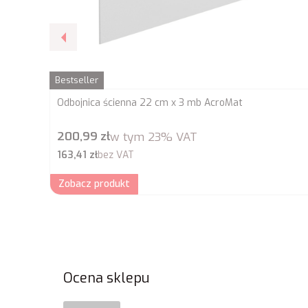
Bestseller
Odbojnica ścienna 22 cm x 3 mb AcroMat
Cena brutto
200,99 zł
w tym
23%
VAT
Cena netto
163,41 zł
bez VAT
Zobacz produkt
Ocena sklepu