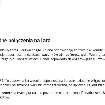
ne połączenia na lata
wy tarasu drewnianego. To one odpowiadają za trwałość konstrukcj
tuje odporność na działanie
warunków atmosferycznych
. Wkręty ta
y tego typu konstrukcjach. Dobór odpowiednich wkrętów jest kluczow
 A2
. To zapewnia im wysoką odporność na korozję, działanie wilgoci 
kspozycji na zmienne warunki atmosferyczne, co sprawia, że jest i
nicznych
, a estetyka tarasu pozostaje nienaruszona. Ponadto
stal 
osztów
.