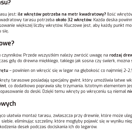
asu?
asu jest:
ile wkrętów potrzeba na metr kwadratowy?
Ilość wkrętów
 kwadratowy tarasu potrzeba
około 32 wkrętów
. Każda deska powin
osowanie większej liczby wkrętów. Kluczowe jest, aby każdy punkt 
 się.
sowe?
u czynników. Przede wszystkim należy zwrócić uwagę na
rodzaj dre
as gdy do drewna miękkiego, takiego jak sosna czy świerk, można s
rętu
– powinien on wkręcić się w legar na głębokość co najmniej 2-2,
ręty tarasowe posiadają specjalny gwint, który umożliwia łatwe wk
int
, co dodatkowo poprawia siłę trzymania. Istotnym elementem je
dopasowanie do deski. Dzięki temu wkręty po wkręceniu są niemal
ni
sowych
ząco ułatwia montaż tarasu, zwłaszcza przy drewnie, które może ul
iebie, eliminując szczeliny, które mogłyby pojawić się w wyniku n
zkodzenia desek podczas dociskania ich do legarów.