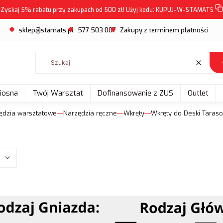
Zyskaj 5% rabatu przy zakupach od 500 zł! Użyj kodu:
KUPUJ-W-STAMATS
sklep@stamats.pl
577 503 007
Zakupy z terminem płatności
Wyczyść
Wiosna
Twój Warsztat
Dofinansowanie z ZUS
Outlet
ędzia warsztatowe
Narzędzia ręczne
Wkręty
Wkręty do Deski Taras