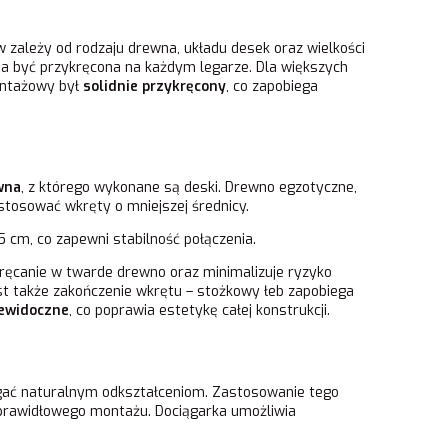
 zależy od rodzaju drewna, układu desek oraz wielkości
na być przykręcona na każdym legarze. Dla większych
montażowy był
solidnie przykręcony
, co zapobiega
wna
, z którego wykonane są deski. Drewno egzotyczne,
tosować wkręty o mniejszej średnicy.
5 cm, co zapewni stabilność połączenia.
ręcanie w twarde drewno oraz minimalizuje ryzyko
st także zakończenie wkrętu – stożkowy łeb zapobiega
ewidoczne
, co poprawia estetykę całej konstrukcji.
egać naturalnym odkształceniom. Zastosowanie tego
ieprawidłowego montażu. Dociągarka umożliwia