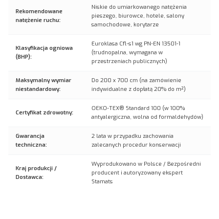
Niskie do umiarkowanego natężenia
Rekomendowane
pieszego, biurowce, hotele, salony
natężenie ruchu:
samochodowe, korytarze
Euroklasa Cfl-s1 wg PN-EN 13501-1
Klasyfikacja ogniowa
(trudnopalna, wymagana w
(BHP):
przestrzeniach publicznych)
Maksymalny wymiar
Do 200 x 700 cm (na zamówienie
niestandardowy:
indywidualne z dopłatą 20% do m²)
OEKO-TEX® Standard 100 (w 100%
Certyfikat zdrowotny:
antyalergiczna, wolna od formaldehydów)
Gwarancja
2 lata w przypadku zachowania
techniczna:
zalecanych procedur konserwacji
Wyprodukowano w Polsce / Bezpośredni
Kraj produkcji /
producent i autoryzowany ekspert
Dostawca:
Stamats