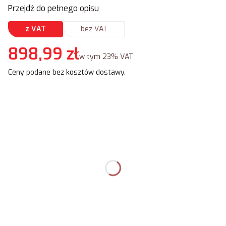
Przejdź do pełnego opisu
z VAT
bez VAT
Cena
898,99 zł
w tym 23% VAT
w tym
23%
VAT
Ceny podane bez kosztów dostawy.
Wybierz wariant produktu:
Poszczególne warianty mogą różnić się ceną
Dodaj Logo
Opcjonalne
Kolor tła
Opcjonalne
Pokaż wszystkie kolory
Orientacja maty
*