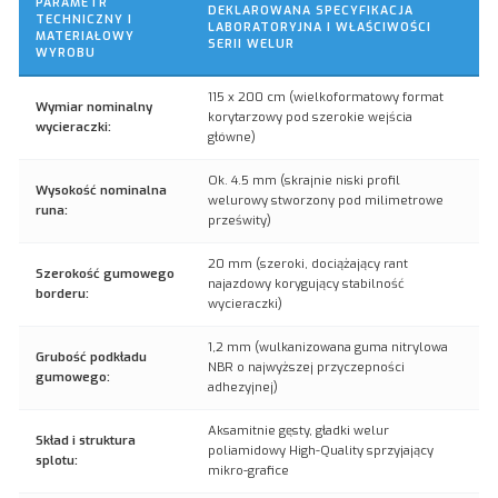
PARAMETR
DEKLAROWANA SPECYFIKACJA
TECHNICZNY I
LABORATORYJNA I WŁAŚCIWOŚCI
MATERIAŁOWY
SERII WELUR
WYROBU
115 x 200 cm (wielkoformatowy format
Wymiar nominalny
korytarzowy pod szerokie wejścia
wycieraczki:
główne)
Ok. 4.5 mm (skrajnie niski profil
Wysokość nominalna
welurowy stworzony pod milimetrowe
runa:
prześwity)
20 mm (szeroki, dociążający rant
Szerokość gumowego
najazdowy korygujący stabilność
borderu:
wycieraczki)
1,2 mm (wulkanizowana guma nitrylowa
Grubość podkładu
NBR o najwyższej przyczepności
gumowego:
adhezyjnej)
Aksamitnie gęsty, gładki welur
Skład i struktura
poliamidowy High-Quality sprzyjający
splotu:
mikro-grafice