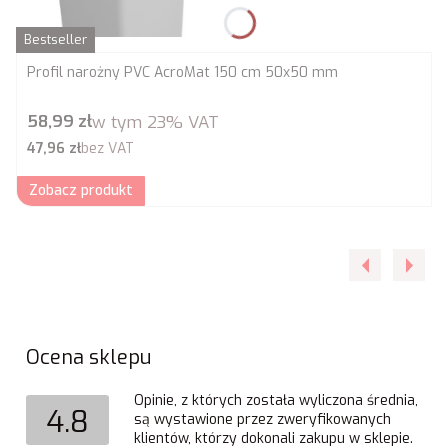
Bestseller
Profil narożny PVC AcroMat 150 cm 50x50 mm
Cena brutto
58,99 zł
w tym
23%
VAT
Cena netto
47,96 zł
bez VAT
Zobacz produkt
Ocena sklepu
Opinie, z których została wyliczona średnia,
4.8
są wystawione przez zweryfikowanych
klientów, którzy dokonali zakupu w sklepie.