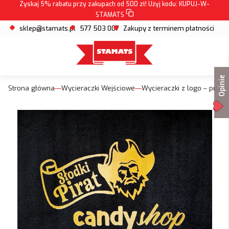
Zyskaj 5% rabatu przy zakupach od 500 zł! Użyj kodu:
KUPUJ-W-
STAMATS
sklep@stamats.pl
577 503 007
Zakupy z terminem płatności
Opinie
Strona główna
Wycieraczki Wejściowe
Wycieraczki z logo – prof