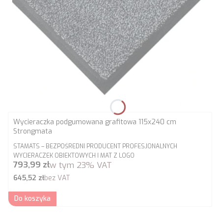
Wycieraczka podgumowana grafitowa 115x240 cm
Strongmata
PRODUCENT
STAMATS – BEZPOŚREDNI PRODUCENT PROFESJONALNYCH
WYCIERACZEK OBIEKTOWYCH I MAT Z LOGO
Cena brutto
793,99 zł
w tym
23%
VAT
Cena netto
645,52 zł
bez VAT
Do koszyka