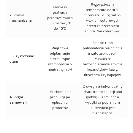
Rygorystyczna
Pranie w
temperatura do 40°C
pralkach
2. Pranie
chroni strukturę mikro-
przemysłowych
mechaniczne
włókien welurowych
lub matowych
przed zniszczeniem
do 40°C
splotu. Nie chlorować.
Gładkie runo
Miejscowe
poliamidowe nie chłonie
odplamianie
trwale zabrudzeń.
3. Czyszczenie
ekstrakcyjne
Pozwala na
plam
szamponami o
bezproblemowe zmycie
neutralnym pH
kosmetyków, kawy,
tłuszczów czy napojów.
Z uwagi na indywidualny
Uruchomienie
charakter produkcji pod
4. Rygor
produkcji po
grafikę klienta, opcja
zamówień
opłaceniu
wysyłki za pobraniem
proformy
kurierskim jest
niedostępna.