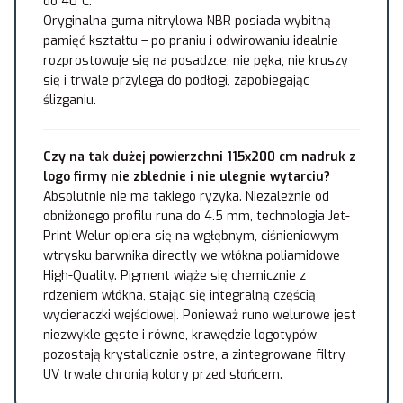
do 40°C.
Oryginalna guma nitrylowa NBR posiada wybitną
pamięć kształtu – po praniu i odwirowaniu idealnie
rozprostowuje się na posadzce, nie pęka, nie kruszy
się i trwale przylega do podłogi, zapobiegając
ślizganiu.
Czy na tak dużej powierzchni 115x200 cm nadruk z
logo firmy nie zblednie i nie ulegnie wytarciu?
Absolutnie nie ma takiego ryzyka. Niezależnie od
obniżonego profilu runa do 4.5 mm, technologia Jet-
Print Welur opiera się na wgłębnym, ciśnieniowym
wtrysku barwnika directly we włókna poliamidowe
High-Quality. Pigment wiąże się chemicznie z
rdzeniem włókna, stając się integralną częścią
wycieraczki wejściowej. Ponieważ runo welurowe jest
niezwykle gęste i równe, krawędzie logotypów
pozostają krystalicznie ostre, a zintegrowane filtry
UV trwale chronią kolory przed słońcem.