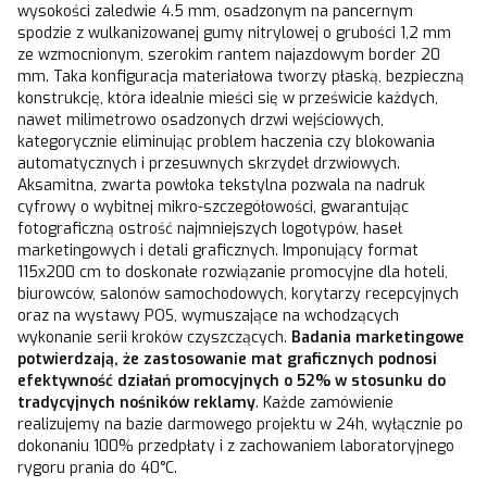
wysokości zaledwie 4.5 mm, osadzonym na pancernym
spodzie z wulkanizowanej gumy nitrylowej o grubości 1,2 mm
ze wzmocnionym, szerokim rantem najazdowym border 20
mm. Taka konfiguracja materiałowa tworzy płaską, bezpieczną
konstrukcję, która idealnie mieści się w prześwicie każdych,
nawet milimetrowo osadzonych drzwi wejściowych,
kategorycznie eliminując problem haczenia czy blokowania
automatycznych i przesuwnych skrzydeł drzwiowych.
Aksamitna, zwarta powłoka tekstylna pozwala na nadruk
cyfrowy o wybitnej mikro-szczegółowości, gwarantując
fotograficzną ostrość najmniejszych logotypów, haseł
marketingowych i detali graficznych. Imponujący format
115x200 cm to doskonałe rozwiązanie promocyjne dla hoteli,
biurowców, salonów samochodowych, korytarzy recepcyjnych
oraz na wystawy POS, wymuszające na wchodzących
wykonanie serii kroków czyszczących.
Badania marketingowe
potwierdzają, że zastosowanie mat graficznych podnosi
efektywność działań promocyjnych o 52% w stosunku do
tradycyjnych nośników reklamy
. Każde zamówienie
realizujemy na bazie darmowego projektu w 24h, wyłącznie po
dokonaniu 100% przedpłaty i z zachowaniem laboratoryjnego
rygoru prania do 40°C.