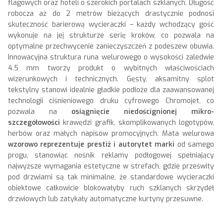
flagowych oraz hoteli o szerokich portalach szklanych. Długość
robocza aż do 2 metrów bieżących drastycznie podnosi
skuteczność barierową wycieraczki – każdy wchodzący gość
wykonuje na jej strukturze serię kroków, co pozwala na
optymalne przechwycenie zanieczyszczeń z podeszew obuwia.
Innowacyjna struktura runa welurowego o wysokości zaledwie
4.5 mm tworzy produkt o wybitnych właściwościach
wizerunkowych i technicznych. Gęsty, aksamitny splot
tekstylny stanowi idealnie gładkie podłoże dla zaawansowanej
technologii ciśnieniowego druku cyfrowego Chromojet, co
pozwala na
osiągnięcie niedoścignionej mikro-
szczegółowości
krawędzi grafik, skomplikowanych logotypów,
herbów oraz małych napisów promocyjnych. Mata welurowa
wzorowo reprezentuje prestiż i autorytet marki
od samego
progu, stanowiąc nośnik reklamy podłogowej spełniający
najwyższe wymagania estetyczne w strefach, gdzie prześwity
pod drzwiami są tak minimalne, że standardowe wycieraczki
obiektowe całkowicie blokowałyby ruch szklanych skrzydeł
drzwiowych lub zatykały automatyczne kurtyny przesuwne.