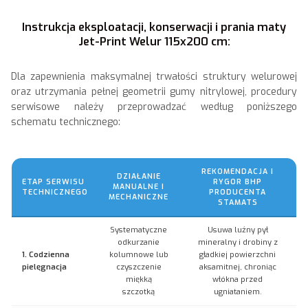
Instrukcja eksploatacji, konserwacji i prania maty
Jet-Print Welur 115x200 cm:
Dla zapewnienia maksymalnej trwałości struktury welurowej
oraz utrzymania pełnej geometrii gumy nitrylowej, procedury
serwisowe należy przeprowadzać według poniższego
schematu technicznego:
REKOMENDACJA I
DZIAŁANIE
ETAP SERWISU
RYGOR BHP
MANUALNE I
TECHNICZNEGO
PRODUCENTA
MECHANICZNE
STAMATS
Systematyczne
Usuwa luźny pył
odkurzanie
mineralny i drobiny z
1. Codzienna
kolumnowe lub
gładkiej powierzchni
pielęgnacja
czyszczenie
aksamitnej, chroniąc
miękką
włókna przed
szczotką
ugniataniem.