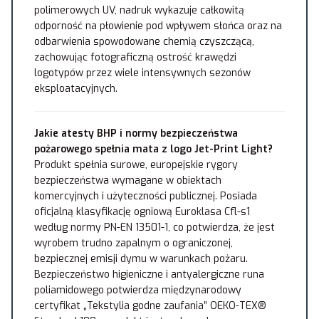
polimerowych UV, nadruk wykazuje całkowitą
odporność na płowienie pod wpływem słońca oraz na
odbarwienia spowodowane chemią czyszczącą,
zachowując fotograficzną ostrość krawędzi
logotypów przez wiele intensywnych sezonów
eksploatacyjnych.
Jakie atesty BHP i normy bezpieczeństwa
pożarowego spełnia mata z logo Jet-Print Light?
Produkt spełnia surowe, europejskie rygory
bezpieczeństwa wymagane w obiektach
komercyjnych i użyteczności publicznej. Posiada
oficjalną klasyfikację ogniową Euroklasa Cfl-s1
według normy PN-EN 13501-1, co potwierdza, że jest
wyrobem trudno zapalnym o ograniczonej,
bezpiecznej emisji dymu w warunkach pożaru.
Bezpieczeństwo higieniczne i antyalergiczne runa
poliamidowego potwierdza międzynarodowy
certyfikat „Tekstylia godne zaufania” OEKO-TEX®