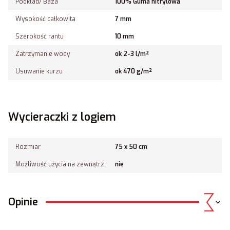
Podkład/ Baza
100% Guma nitrylowa
Wysokość całkowita
7 mm
Szerokość rantu
10 mm
Zatrzymanie wody
ok 2-3 l/m²
Usuwanie kurzu
ok 470 g/m²
Wycieraczki z logiem
Rozmiar
75 x 50 cm
Możliwość użycia na zewnątrz
nie
Opinie