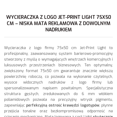
WYCIERACZKA Z LOGO JET-PRINT LIGHT 75X50
CM – NISKA MATA REKLAMOWA Z DOWOLNYM
NADRUKIEM
Wycieraczka z logo firmy 75x50 cm Jet-Print Light to
profesjonalny, zaawansowany system barierowo-promocyjny
stworzony z myślą o wymagających wnętrzach komercyjnych i
luksusowych przestrzeniach biznesowych. Ten optymalny,
zwiększony format 75x50 cm gwarantuje znacznie większą
powierzchnię roboczą, co pozwala na wykonanie czytelnych,
wysoce widocznych nadruków z logo firmy lub
spersonalizowanym napisem powitalnym. Specjalistyczna
struktura gęstych, zredukowanych do 6 mm włókiem
poliamidowych pozwala na precyzyjny wtrysk pigmentu,
zapewniając
perfekcyjną ostrość krawędzi logotypów
, płynne
przejścia tonalne oraz bezkompromisową odporność na
ścieranie mechaniczne. Mata logowana z serii Light
skutecznie