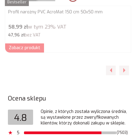
Bestseller
Profil narożny PVC AcroMat 150 cm 50x50 mm
Cena brutto
58,99 zł
w tym
23%
VAT
Cena netto
47,96 zł
bez VAT
Zobacz produkt
Ocena sklepu
Opinie, z których została wyliczona średnia,
4.8
są wystawione przez zweryfikowanych
klientów, którzy dokonali zakupu w sklepie.
5
(7503)