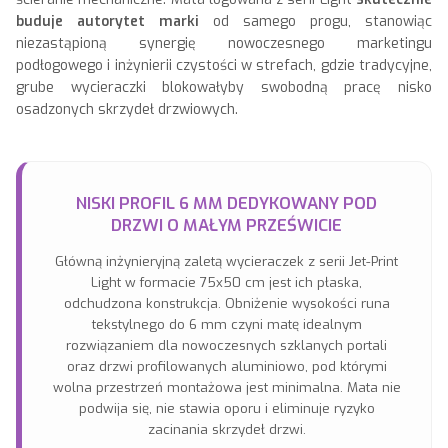
buduje autorytet marki
od samego progu, stanowiąc
niezastąpioną synergię nowoczesnego marketingu
podłogowego i inżynierii czystości w strefach, gdzie tradycyjne,
grube wycieraczki blokowałyby swobodną pracę nisko
osadzonych skrzydeł drzwiowych.
NISKI PROFIL 6 MM DEDYKOWANY POD
DRZWI O MAŁYM PRZEŚWICIE
Główną inżynieryjną zaletą wycieraczek z serii Jet-Print
Light w formacie 75x50 cm jest ich płaska,
odchudzona konstrukcja. Obniżenie wysokości runa
tekstylnego do 6 mm czyni matę idealnym
rozwiązaniem dla nowoczesnych szklanych portali
oraz drzwi profilowanych aluminiowo, pod którymi
wolna przestrzeń montażowa jest minimalna. Mata nie
podwija się, nie stawia oporu i eliminuje ryzyko
zacinania skrzydeł drzwi.