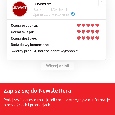
Krzysztof
Dodano: 2026-08-01
Opinia zweryfikowana
Ocena produktu:
Ocena sklepu:
Ocena dostawy:
Dodatkowy komentarz:
Świetny produkt, bardzo dobre wykonanie.
Więcej opinii
Zapisz się do Newslettera
Podaj swój adres e-mail, jeżeli chcesz otrzymywać informacje
o nowościach i promocjach.