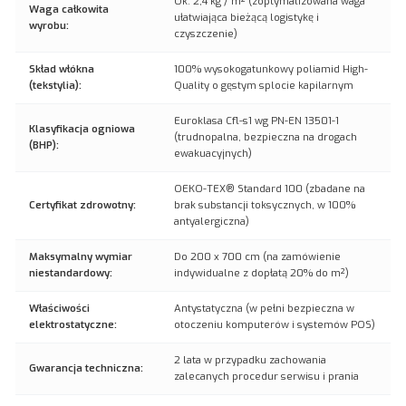
Ok. 2,4 kg / m² (zoptymalizowana waga
Waga całkowita
ułatwiająca bieżącą logistykę i
wyrobu:
czyszczenie)
Skład włókna
100% wysokogatunkowy poliamid High-
(tekstylia):
Quality o gęstym splocie kapilarnym
Euroklasa Cfl-s1 wg PN-EN 13501-1
Klasyfikacja ogniowa
(trudnopalna, bezpieczna na drogach
(BHP):
ewakuacyjnych)
OEKO-TEX® Standard 100 (zbadane na
Certyfikat zdrowotny:
brak substancji toksycznych, w 100%
antyalergiczna)
Maksymalny wymiar
Do 200 x 700 cm (na zamówienie
niestandardowy:
indywidualne z dopłatą 20% do m²)
Właściwości
Antystatyczna (w pełni bezpieczna w
elektrostatyczne:
otoczeniu komputerów i systemów POS)
2 lata w przypadku zachowania
Gwarancja techniczna:
zalecanych procedur serwisu i prania