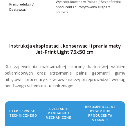
Wyprodukowano w Polsce / Bezpośredni
Kraj produkcji /
producent i autoryzowany ekspert
Dostawca:
Stamats
Instrukcja eksploatacji, konserwacji i prania maty
Jet-Print Light 75x50 cm:
Dla zapewnienia maksymalnej ochrony barierowej włókien
poliamidowych oraz utrzymania pełnej geometrii gumy
nitrylowej, procedury serwisowe należy przeprowadzać według
poniższego schematu technicznego:
REKOMENDACJA I
DZIAŁANIE
ETAP SERWISU
RYGOR BHP
MANUALNE I
TECHNICZNEGO
PRODUCENTA
MECHANICZNE
STAMATS