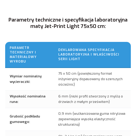
Parametry techniczne i specyfikacja laboratoryjna
maty Jet-Print Light 75x50 cm:
PARAMETR
DEKLAROWANA SPECYFIKACJA
TECHNICZNY I
LABORATORYJNA I WŁAŚCIWOŚCI
MATERIAŁOWY
SERII LIGHT
WYROBU
75 x 50 cm (powiększony format
Wymiar nominalny
inżynieryjny dopasowany do szerszych
wycieraczki:
ościeżnic)
Wysokość nominalna
6 mm (niski profil stworzony z myślą o
runa:
drzwiach z małym prześwitem)
0,9 mm (wulkanizowana guma nitrylowa
Grubość podkładu
zapewniająca wysoką elastyczność
gumowego:
strukturalną)