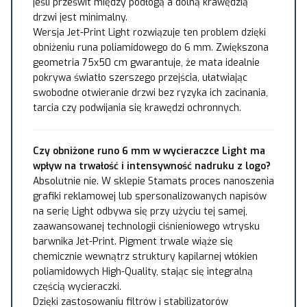
jeśli prześwit między podłogą a dolną krawędzią
drzwi jest minimalny.
Wersja Jet-Print Light rozwiązuje ten problem dzięki
obniżeniu runa poliamidowego do 6 mm. Zwiększona
geometria 75x50 cm gwarantuje, że mata idealnie
pokrywa światło szerszego przejścia, ułatwiając
swobodne otwieranie drzwi bez ryzyka ich zacinania,
tarcia czy podwijania się krawędzi ochronnych.
Czy obniżone runo 6 mm w wycieraczce Light ma
wpływ na trwałość i intensywność nadruku z logo?
Absolutnie nie. W sklepie Stamats proces nanoszenia
grafiki reklamowej lub spersonalizowanych napisów
na serię Light odbywa się przy użyciu tej samej,
zaawansowanej technologii ciśnieniowego wtrysku
barwnika Jet-Print. Pigment trwale wiąże się
chemicznie wewnątrz struktury kapilarnej włókien
poliamidowych High-Quality, stając się integralną
częścią wycieraczki.
Dzięki zastosowaniu filtrów i stabilizatorów