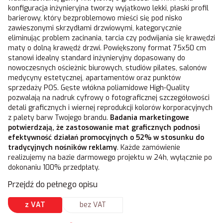
konfiguracja inżynieryjna tworzy wyjątkowo lekki, płaski profil
barierowy, który bezproblemowo mieści się pod nisko
zawieszonymi skrzydłami drzwiowymi, kategorycznie
eliminując problem zacinania, tarcia czy podwijania się krawędzi
maty o dolną krawędź drzwi. Powiększony format 75x50 cm
stanowi idealny standard inżynieryjny dopasowany do
nowoczesnych ościeżnic biurowych, studiów pilates, salonów
medycyny estetycznej, apartamentów oraz punktów
sprzedaży POS. Gęste włókna poliamidowe High-Quality
pozwalają na nadruk cyfrowy o fotograficznej szczegółowości
detali graficznych i wiernej reprodukcji kolorów korporacyjnych
z palety barw Twojego brandu.
Badania marketingowe
potwierdzają, że zastosowanie mat graficznych podnosi
efektywność działań promocyjnych o 52% w stosunku do
tradycyjnych nośników reklamy
. Każde zamówienie
realizujemy na bazie darmowego projektu w 24h, wyłącznie po
dokonaniu 100% przedpłaty.
Przejdź do pełnego opisu
z VAT
bez VAT