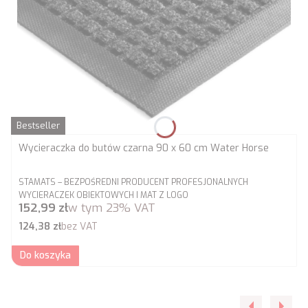
Bestseller
Wycieraczka do butów czarna 90 x 60 cm Water Horse
PRODUCENT
STAMATS – BEZPOŚREDNI PRODUCENT PROFESJONALNYCH
WYCIERACZEK OBIEKTOWYCH I MAT Z LOGO
Cena brutto
152,99 zł
w tym
23%
VAT
Cena netto
124,38 zł
bez VAT
Do koszyka