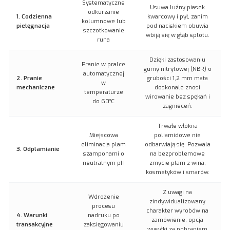
Systematyczne
Usuwa luźny piasek
odkurzanie
1. Codzienna
kwarcowy i pył, zanim
kolumnowe lub
pielęgnacja
pod naciskiem obuwia
szczotkowanie
wbiją się w głąb splotu.
runa
Dzięki zastosowaniu
Pranie w pralce
gumy nitrylowej (NBR) o
automatycznej
2. Pranie
grubości 1,2 mm mata
w
mechaniczne
doskonale znosi
temperaturze
wirowanie bez spękań i
do 60°C
zagnieceń.
Trwałe włókna
Miejscowa
poliamidowe nie
eliminacja plam
odbarwiają się. Pozwala
3. Odplamianie
szamponami o
na bezproblemowe
neutralnym pH
zmycie plam z wina,
kosmetyków i smarów.
Z uwagi na
Wdrożenie
zindywidualizowany
procesu
charakter wyrobów na
4. Warunki
nadruku po
zamówienie, opcja
transakcyjne
zaksięgowaniu
wysyłki za pobraniem