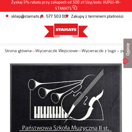
Zyskaj 5% rabatu przy zakupach od 500 zł! Użyj kodu:
KUPUJ-W-
STAMATS
sklep@stamats.pl
577 503 007
Zakupy z terminem płatności
Opinie
Strona główna
Wycieraczki Wejściowe
Wycieraczki z logo – prof