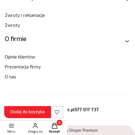
Zwroty i reklamacje
Zwroty
O firmie
Opinie klientów
Prezentacja firmy
O nas
sklep@stamats.pl
577 017 737
Dodaj do koszyka
Produkty w koszyku: 0. Zobacz szczegóły
Sklep internetowy
Shoper Premium
Menu
Zaloguj się
Koszyk