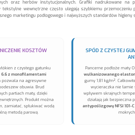
wych oraz herbów instytucjonalnych. Grafiki nadrukowane na 
y tekstylne wewnętrzne często ulegają szybkiemu przemoczeniu
esnego marketingu podłogowego i najwyższych standardów higieny s
NICZENIE KOSZTÓW
SPÓD Z CZYSTEJ GU
AN
łókien z czystego gatunku
Pancerne podłoże maty O
 6.6 z monofilamentami
wulkanizowanego elastom
m pozwala na agresywne
gumy 1,81 kg/m². Całkowit
 podeszew obuwia. Brud
wycieraczka nie łamie s
ych partiach maty, dzięki
wpływem skrajnych temper
ewnętrznych. Produkt można
działają jak bezpieczna 
, zamiatać, spłukiwać wodą
antypoślizgowy NFSI 101-C
nalną metodą parową.
mokrych