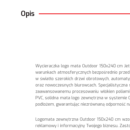
Opis
Wycieraczka logo mata Outdoor 150x240 cm Jet-
warunkach atmosferycznych bezpośrednio przed 
w światło szerokich drzwi obrotowych, automaty
oraz nowoczesnych biurowcach. Specjalistyczna s
zaawansowanemu procesowaniu włókien poliami
PVC, solidna mata logo zewnętrzna w systemie O
podłożem, gwarantując niezrównaną odporność na 
Logomata zewnętrzna Outdoor 150x240 cm wzorowo
reklamowy i informacyjny Twojego biznesu. Za