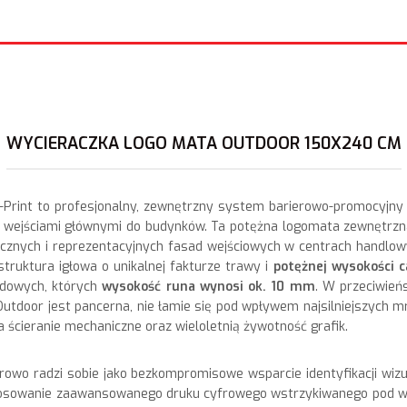
WYCIERACZKA LOGO MATA OUTDOOR 150X240 CM
Print to profesjonalny, zewnętrzny system barierowo-promocyjny
wejściami głównymi do budynków. Ta potężna logomata zewnętrzn
cznych i reprezentacyjnych fasad wejściowych w centrach handlowyc
truktura igłowa o unikalnej fakturze trawy i
potężnej wysokości c
dowych, których
wysokość runa wynosi ok. 10 mm
. W przeciwień
utdoor jest pancerna, nie łamie się pod wpływem najsilniejszych m
ścieranie mechaniczne oraz wieloletnią żywotność grafik.
 radzi sobie jako bezkompromisowe wsparcie identyfikacji wizual
stosowanie zaawansowanego druku cyfrowego wstrzykiwanego pod w