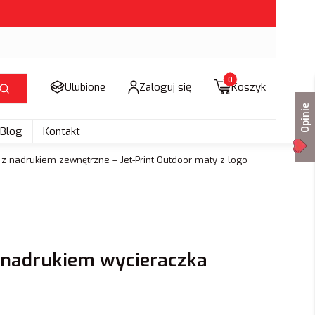
Produkty w koszyku: 
Ulubione
Zaloguj się
Koszyk
Szukaj
Opinie
Blog
Kontakt
 z nadrukiem zewnętrzne – Jet-Print Outdoor maty z logo
 nadrukiem wycieraczka