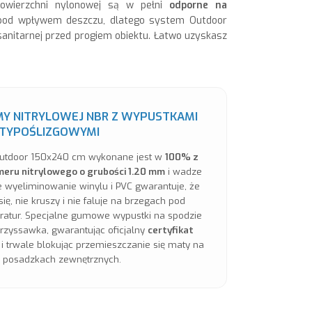
powierzchni nylonowej są w pełni
odporne na
 pod wpływem deszczu, dlatego system Outdoor
anitarnej przed progiem obiektu. Łatwo uzyskasz
MY NITRYLOWEJ NBR Z WYPUSTKAMI
TYPOŚLIZGOWYMI
utdoor 150x240 cm wykonane jest w
100% z
eru nitrylowego o grubości 1.20 mm
i wadze
e wyeliminowanie winylu i PVC gwarantuje, że
ię, nie kruszy i nie faluje na brzegach pod
atur. Specjalne gumowe wypustki na spodzie
przyssawka, gwarantując oficjalny
certyfikat
i trwale blokując przemieszczanie się maty na
 posadzkach zewnętrznych.