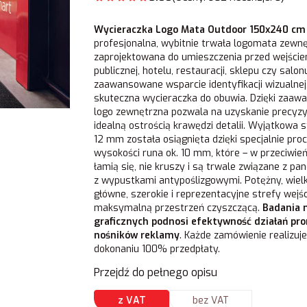
Wycieraczka Logo Mata Outdoor 150x240 cm 
profesjonalna, wybitnie trwała logomata zewnę
zaprojektowana do umieszczenia przed wejście
publicznej, hotelu, restauracji, sklepu czy sal
zaawansowane wsparcie identyfikacji wizualnej
skuteczna wycieraczka do obuwia. Dzięki zaaw
logo zewnętrzna pozwala na uzyskanie precyzy
idealną ostrością krawędzi detalii. Wyjątkowa s
12 mm została osiągnięta dzięki specjalnie 
wysokości runa ok. 10 mm, które – w przeciwie
łamią się, nie kruszy i są trwale związane z 
z wypustkami antypoślizgowymi. Potężny, wiel
główne, szerokie i reprezentacyjne strefy wej
maksymalną przestrzeń czyszczącą.
Badania 
graficznych podnosi efektywność działań p
nośników reklamy
. Każde zamówienie realizu
dokonaniu 100% przedpłaty.
Przejdź do pełnego opisu
z VAT
bez VAT