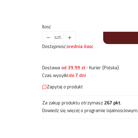
Wybierz
Ilość
szt.
Dostępność:
średnia ilość
Dostawa
od 39,99 zł
- Kurier (Polska)
Czas wysyłki:
do 7 dni
Zapytaj o produkt
Za zakup produktu otrzymasz
267 pkt
.
Dowiedz się
więcej o programie lojalnościowym