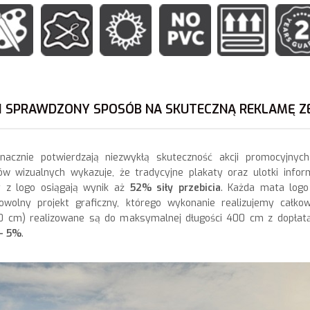
 I SPRAWDZONY SPOSÓB NA SKUTECZNĄ REKLAMĘ 
nacznie potwierdzają niezwykłą skuteczność akcji promocyjnyc
ów wizualnych wykazuje, że tradycyjne plakaty oraz ulotki inf
y z logo osiągają wynik aż
52% siły przebicia
. Każda mata log
olny projekt graficzny, którego wykonanie realizujemy całkow
 200 cm) realizowane są do maksymalnej długości 400 cm z dopł
/- 5%
.