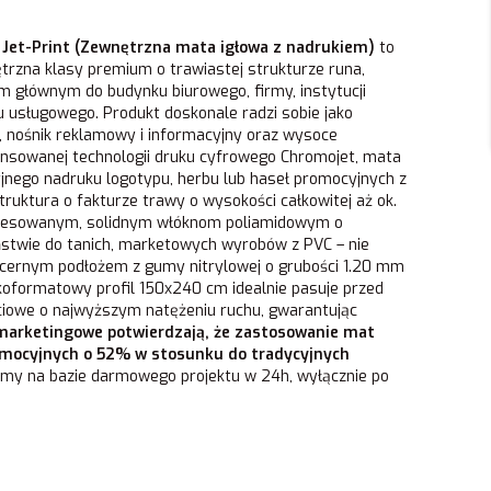
Jet-Print (Zewnętrzna mata igłowa z nadrukiem)
to
trzna klasy premium o trawiastej strukturze runa,
m głównym do budynku biurowego, firmy, instytucji
onu usługowego. Produkt doskonale radzi sobie jako
, nośnik reklamowy i informacyjny oraz wysoce
ansowanej technologii druku cyfrowego Chromojet, mata
jnego nadruku logotypu, herbu lub haseł promocyjnych z
truktura o fakturze trawy o wysokości całkowitej aż ok.
procesowanym, solidnym włóknom poliamidowym o
ństwie do tanich, marketowych wyrobów z PVC – nie
pancernym podłożem z gumy nitrylowej o grubości 1.20 mm
koformatowy profil 150x240 cm idealnie pasuje przed
ściowe o najwyższym natężeniu ruchu, gwarantując
marketingowe potwierdzają, że zastosowanie mat
romocyjnych o 52% w stosunku do tradycyjnych
jemy na bazie darmowego projektu w 24h, wyłącznie po