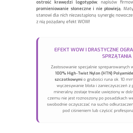
ostrość krawędzi logotypów
, napisów firmo
promieniowanie słoneczne i nie płowieją
. Mat
stanowi dla nich niezastąpioną synergię nowocz
z nią pożądany efekt WOW!
EFEKT WOW I DRASTYCZNE OGRA
SPRZĄTANIA
Zastosowanie specjalnie spreparowanych w
100% High-Twist Nylon (HTN) Polyamide
szczotkowymi
o grubości runa ok. 10 m
wyczesywanie błota i zanieczyszczeń z
mineralny zostaje trwale uwięziony w doln
czemu nie jest roznoszony po posadzkach w
swobodnie oczyszczać na sucho odkurzaczem
pod ciśnieniem lub czyścić profesjo