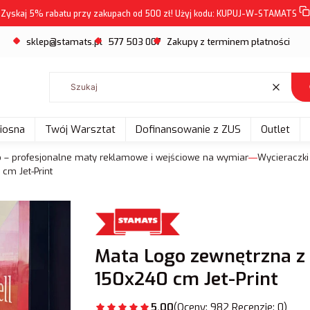
Zyskaj 5% rabatu przy zakupach od 500 zł! Użyj kodu:
KUPUJ-W-STAMATS
sklep@stamats.pl
577 503 007
Zakupy z terminem płatności
Wyczyść
Wiosna
Twój Warsztat
Dofinansowanie z ZUS
Outlet
o – profesjonalne maty reklamowe i wejściowe na wymiar
Wycieraczki
cm Jet-Print
Mata Logo zewnętrzna z
150x240 cm Jet-Print
5.00
(Oceny: 982 Recenzje: 0)