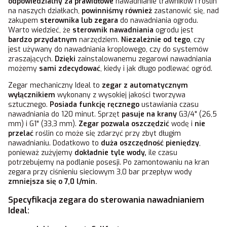
odpowiedzialny za prawidłowe
nawadnianie trawników i roślin
na naszych działkach,
powinniśmy również
zastanowić się, nad
zakupem
sterownika lub zegara
do nawadniania ogrodu.
Warto wiedzieć, że
sterownik nawadniania
ogrodu jest
bardzo przydatnym
narzędziem.
Niezależnie od tego
, czy
jest używany do nawadniania kroplowego, czy do systemów
zraszających.
Dzięki
zainstalowanemu zegarowi nawadniania
możemy
sami zdecydować
, kiedy i jak długo podlewać ogród.
Zegar mechaniczny Ideal to
zegar z automatycznym
wyłącznikiem
wykonany z wysokiej jakości tworzywa
sztucznego.
Posiada funkcję ręcznego
ustawiania czasu
nawadniania do 120 minut. Sprzęt
pasuje na krany
G3/4" (26,5
mm) i G1" (33,3 mm).
Zegar pozwala oszczędzić
wodę i
nie
przelać
roślin co może się zdarzyć przy zbyt długim
nawadnianiu. Dodatkowo to
duża oszczędność pieniędzy
,
ponieważ zużyjemy
dokładnie tyle wody,
ile czasu
potrzebujemy na podlanie posesji. Po zamontowaniu na kran
zegara przy ciśnieniu sieciowym 3,0 bar przepływ wody
zmniejsza się o 7,0 l/min.
Specyfikacja zegara do sterowania nawadnianiem
Ideal: