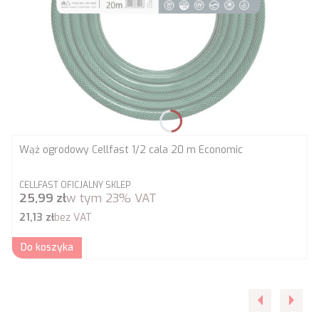
Wąż ogrodowy Cellfast 1/2 cala 20 m Economic
PRODUCENT
CELLFAST OFICJALNY SKLEP
Cena brutto
25,99 zł
w tym
23%
VAT
Cena netto
21,13 zł
bez VAT
Do koszyka