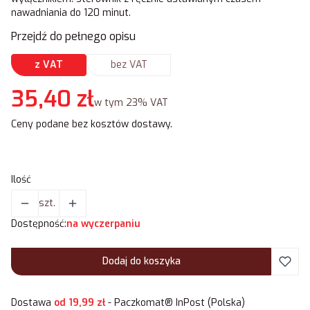
nawadniania do 120 minut.
Przejdź do pełnego opisu
z VAT
bez VAT
Cena
35,40 zł
w tym 23% VAT
w tym
23%
VAT
Ceny podane bez kosztów dostawy.
Ilość
szt.
Dostępność:
na wyczerpaniu
Dodaj do koszyka
Dostawa
od 19,99 zł
- Paczkomat® InPost (Polska)