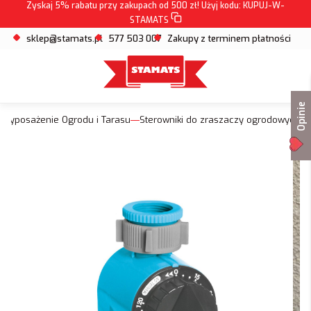
Zyskaj 5% rabatu przy zakupach od 500 zł! Użyj kodu:
KUPUJ-W-
STAMATS
sklep@stamats.pl
577 503 007
Zakupy z terminem płatności
Opinie
Wyposażenie Ogrodu i Tarasu
Sterowniki do zraszaczy ogrodowych