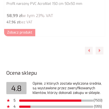
Profil narożny PVC AcroMat 150 cm 50x50 mm
Cena brutto
58,99 zł
w tym
23%
VAT
Cena netto
47,96 zł
bez VAT
Zobacz produkt
Ocena sklepu
Opinie, z których została wyliczona średnia,
4.8
są wystawione przez zweryfikowanych
klientów, którzy dokonali zakupu w sklepie.
5
(7503)
4
(1355)