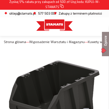
Zyskaj 5% rabatu przy zakupach od 500 zł! Użyj kodu:
KUPUJ-W-
STAMATS
sklep@stamats.pl
577 503 007
Zakupy z terminem płatności
Opinie
Strona główna
Wyposażenie Warsztatu i Magazynu
Kuwety warsz