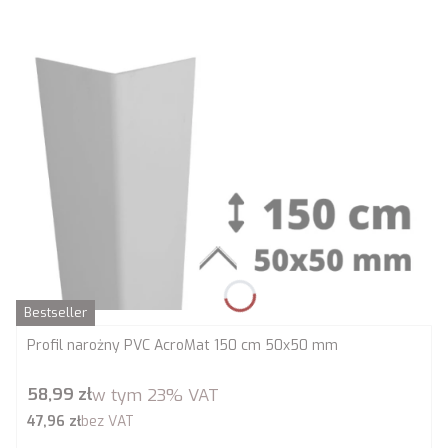
Bestseller
Profil narożny PVC AcroMat 150 cm 50x50 mm
Cena brutto
58,99 zł
w tym
23%
VAT
Cena netto
47,96 zł
bez VAT