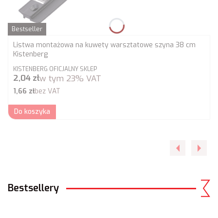
Bestseller
Listwa montażowa na kuwety warsztatowe szyna 38 cm
Kistenberg
PRODUCENT
KISTENBERG OFICJALNY SKLEP
Cena brutto
2,04 zł
w tym
23%
VAT
Cena netto
1,66 zł
bez VAT
Do koszyka
Bestsellery