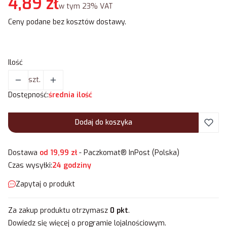
Cena
4,89 zł
w tym 23% VAT
w tym
23%
VAT
Ceny podane bez kosztów dostawy.
Ilość
szt.
Dostępność:
średnia ilość
Dodaj do koszyka
Dostawa
od 19,99 zł
- Paczkomat® InPost (Polska)
Czas wysyłki:
24 godziny
Zapytaj o produkt
Za zakup produktu otrzymasz
0 pkt
.
Dowiedz się
więcej o programie lojalnościowym.