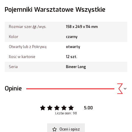
Pojemniki Warsztatowe Wszystkie
Rozmiar szer./gł./wys.
158 x 249 x 114 mm
Kolor
czarny
Otwarty lub z Pokrywą
otwarty
Ilość w kartonie
12 szt.
Seria
Bineer Long
Opinie
5.00
Liczba ocen: 98
Oceń i opisz