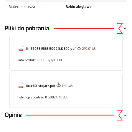
Materiał klosza
Szkło akrylowe
Pliki do pobrania
K-1570534588.5002.3.K.300.pdf
219.01 kB
Karta produktu K 5002/3/K 300
Kule60-stojace.pdf
1.42 MB
Instrukcja montażu K 5002/3/K 300
Opinie