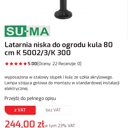
Latarnia niska do ogrodu kula 80
cm K 5002/3/K 300
5.00
(Oceny: 22 Recenzje: 0)
wyposażona w stalowy słupek i kulę ze szkła akrylowego.
Lampa stojąca gotowa do montażu w standardowej instalacji
elektrycznej.
Przejdź do pełnego opisu
z VAT
bez VAT
Cena
244,00 zł
w tym 23% VAT
w tym
23%
VAT