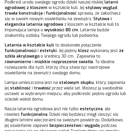
Podkreśl urodę swojego ogrodu dzięki naszej niskiej
latarni
ogrodowej z kloszem
w kształcie kuli. Jej
stylowy wygląd
,
trwała konstrukcja
i
funkcjonalność
sprawią, że zakochasz
się w swoim nowym oświetleniu na zewnątrz.
Stylowa i
elegancka latarnia ogrodowa
z kloszem w kształcie kuli to
imponująca lampa o
wysokości 80 cm
. Latarnia będzie
znakomitą ozdobą Twojego ogrodu lub podwórka.
Latarnia w kształcie kuli
to doskonałe połączenie
funkcjonalności
i
estetyki
. Jej piękny
klosz
wykonany jest
ze
szkła akrylowego
o średnicy 30 cm. Zapewnia to
równomierne
i
miękkie rozproszenie światła
. To idealne
rozwiązanie dla tych, którzy chcą stworzyć nastrojowe
oświetlenie na zewnątrz swojego domu.
Lampa umieszczona jest na
stalowym słupku
, który zapewnia
jej
stabilność
i
trwałość
przez wiele lat. Możesz ją swobodnie
ustawić w wybranym miejscu, aby podkreślić piękno ogrodu lub
ścieżek wokół domu.
Nasza latarnia ogrodowa jest nie tylko
estetyczna
, ale
również
funkcjonalna
. Dzięki niej będziesz mógł cieszyć się
długimi letnimi wieczorami na świeżym powietrzu. Dodatkowo,
jej oświetlenie zapewni
bezpieczeństwo
i
wygodę
podczas