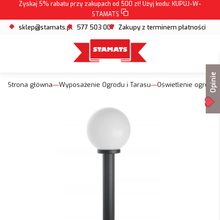
Zyskaj 5% rabatu przy zakupach od 500 zł! Użyj kodu:
KUPUJ-W-
STAMATS
sklep@stamats.pl
577 503 007
Zakupy z terminem płatności
Opinie
Strona główna
Wyposażenie Ogrodu i Tarasu
Oświetlenie ogrodo