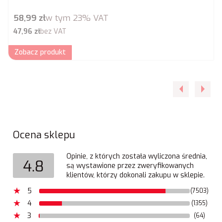
Cena brutto
58,99 zł
w tym
23%
VAT
Cena netto
47,96 zł
bez VAT
Zobacz produkt
Ocena sklepu
Opinie, z których została wyliczona średnia,
4.8
są wystawione przez zweryfikowanych
klientów, którzy dokonali zakupu w sklepie.
5
(7503)
4
(1355)
3
(64)