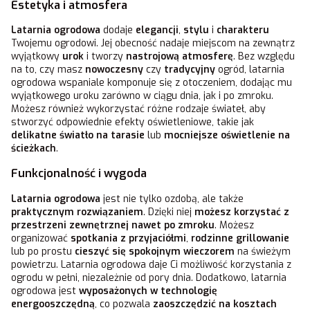
Estetyka i atmosfera
Latarnia ogrodowa
dodaje
elegancji
,
stylu
i
charakteru
Twojemu ogrodowi. Jej obecność nadaje miejscom na zewnątrz
wyjątkowy
urok
i tworzy
nastrojową atmosferę
. Bez względu
na to, czy masz
nowoczesny
czy
tradycyjny
ogród, latarnia
ogrodowa wspaniale komponuje się z otoczeniem, dodając mu
wyjątkowego uroku zarówno w ciągu dnia, jak i po zmroku.
Możesz również wykorzystać różne rodzaje świateł, aby
stworzyć odpowiednie efekty oświetleniowe, takie jak
delikatne światło na tarasie
lub
mocniejsze oświetlenie na
ścieżkach
.
Funkcjonalność i wygoda
Latarnia ogrodowa
jest nie tylko ozdobą, ale także
praktycznym rozwiązaniem
. Dzięki niej
możesz korzystać z
przestrzeni zewnętrznej nawet po zmroku
. Możesz
organizować
spotkania z przyjaciółmi
,
rodzinne grillowanie
lub po prostu
cieszyć się spokojnym wieczorem
na świeżym
powietrzu. Latarnia ogrodowa daje Ci możliwość korzystania z
ogrodu w pełni, niezależnie od pory dnia. Dodatkowo, latarnia
ogrodowa jest
wyposażonych w technologię
energooszczędną
, co pozwala
zaoszczędzić na kosztach