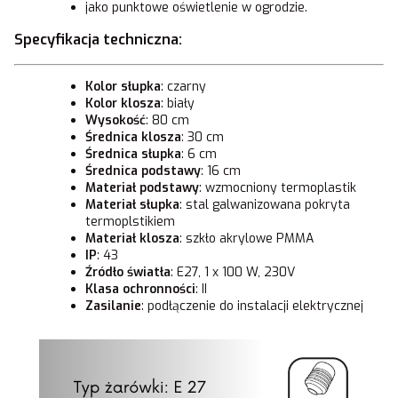
jako punktowe oświetlenie w ogrodzie.
Specyfikacja techniczna:
Kolor słupka
: czarny
Kolor klosza
: biały
Wysokość
: 80 cm
Średnica klosza
: 30 cm
Średnica słupka
: 6 cm
Średnica podstawy
: 16 cm
Materiał podstawy
: wzmocniony termoplastik
Materiał słupka
: stal galwanizowana pokryta
termoplstikiem
Materiał klosza
: szkło akrylowe PMMA
IP
: 43
Źródło światła
: E27, 1 x 100 W, 230V
Klasa ochronności
: II
Zasilanie
: podłączenie do instalacji elektrycznej