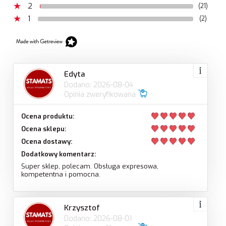
2
(21)
1
(2)
Edyta
Dodano: 2026-08-04
Opinia zweryfikowana
Ocena produktu:
Ocena sklepu:
Ocena dostawy:
Dodatkowy komentarz:
Super sklep, polecam. Obsługa expresowa,
kompetentna i pomocna.
Krzysztof
Dodano: 2026-08-01