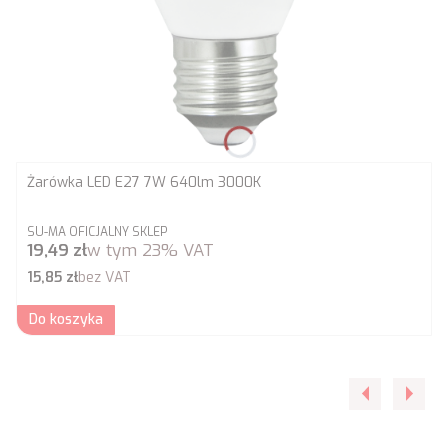
Żarówka LED E27 7W 640lm 3000K
PRODUCENT
SU-MA OFICJALNY SKLEP
Cena brutto
19,49 zł
w tym
23%
VAT
Cena netto
15,85 zł
bez VAT
Do koszyka