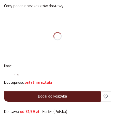
Ceny podane bez kosztów dostawy.
Wybierz wariant produktu:
Poszczególne warianty mogą różnić się ceną
Dodaj żarówkę do kompletu
*
Wybierz
Ilość
szt.
Dostępność:
ostatnie sztuki
Dodaj do koszyka
Dostawa
od 31,99 zł
- Kurier (Polska)