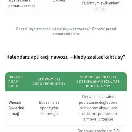
wysuszone /
z wodą
delikatnym zwilżeniem
pomarszczone)
ziemi.
Przed użyciem produkt należy wstrząsnąć. Chronić przed
zamarznięciem.
Kalendarz aplikacji nawozu – kiedy zasilać kaktusy?
OKRES I
SPOSÓB APLIKACJI I
GŁÓWNY CEL
PORY
OCZEKIWANY REZULTAT
AGROTECHNICZNY
ROKU
BIOLOGICZNY
Pierwsze, delikatne
Wiosna
Budzenie ze
podlewanie doglebowe
(kwiecień
spoczynku
roztworem aktywujące
– maj)
zimowego
mikroflorę podłoża po
zimowej przerwie
Stosować rzadko (co 2-3