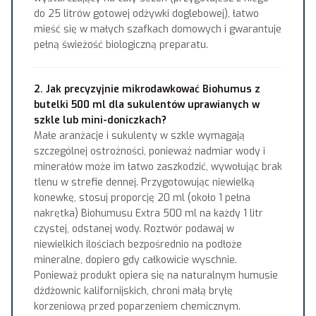
do 25 litrów gotowej odżywki doglebowej), łatwo
mieść się w małych szafkach domowych i gwarantuje
pełną świeżość biologiczną preparatu.
2. Jak precyzyjnie mikrodawkować Biohumus z
butelki 500 ml dla sukulentów uprawianych w
szkle lub mini-doniczkach?
Małe aranżacje i sukulenty w szkle wymagają
szczególnej ostrożności, ponieważ nadmiar wody i
minerałów może im łatwo zaszkodzić, wywołując brak
tlenu w strefie dennej. Przygotowując niewielką
konewkę, stosuj proporcję 20 ml (około 1 pełna
nakrętka) Biohumusu Extra 500 ml na każdy 1 litr
czystej, odstanej wody. Roztwór podawaj w
niewielkich ilościach bezpośrednio na podłoże
mineralne, dopiero gdy całkowicie wyschnie.
Ponieważ produkt opiera się na naturalnym humusie
dżdżownic kalifornijskich, chroni małą bryłę
korzeniową przed poparzeniem chemicznym.