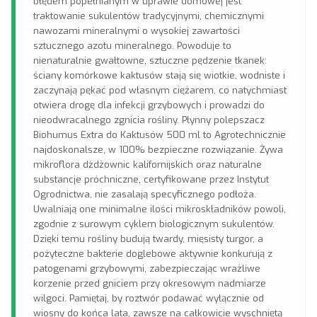
błędem popełnianym w uprawie domowej jest
traktowanie sukulentów tradycyjnymi, chemicznymi
nawozami mineralnymi o wysokiej zawartości
sztucznego azotu mineralnego. Powoduje to
nienaturalnie gwałtowne, sztuczne pędzenie tkanek:
ściany komórkowe kaktusów stają się wiotkie, wodniste i
zaczynają pękać pod własnym ciężarem, co natychmiast
otwiera drogę dla infekcji grzybowych i prowadzi do
nieodwracalnego zgnicia rośliny. Płynny polepszacz
Biohumus Extra do Kaktusów 500 ml to Agrotechnicznie
najdoskonalsze, w 100% bezpieczne rozwiązanie. Żywa
mikroflora dżdżownic kalifornijskich oraz naturalne
substancje próchniczne, certyfikowane przez Instytut
Ogrodnictwa, nie zasalają specyficznego podłoża.
Uwalniają one minimalne ilości mikroskładników powoli,
zgodnie z surowym cyklem biologicznym sukulentów.
Dzięki temu rośliny budują twardy, mięsisty turgor, a
pożyteczne bakterie doglebowe aktywnie konkurują z
patogenami grzybowymi, zabezpieczając wrażliwe
korzenie przed gniciem przy okresowym nadmiarze
wilgoci. Pamiętaj, by roztwór podawać wyłącznie od
wiosny do końca lata, zawsze na całkowicie wyschniętą