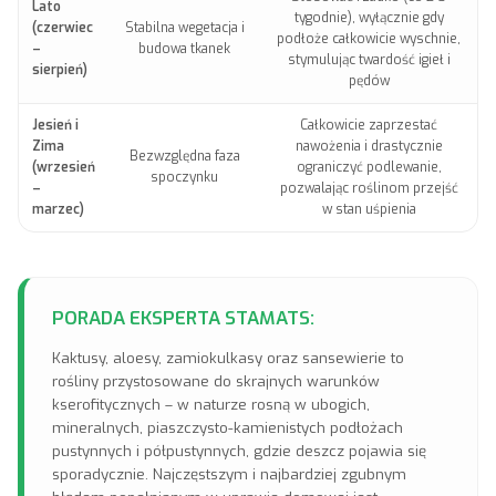
Lato
tygodnie), wyłącznie gdy
(czerwiec
Stabilna wegetacja i
podłoże całkowicie wyschnie,
–
budowa tkanek
stymulując twardość igieł i
sierpień)
pędów
Jesień i
Całkowicie zaprzestać
Zima
nawożenia i drastycznie
Bezwzględna faza
(wrzesień
ograniczyć podlewanie,
spoczynku
–
pozwalając roślinom przejść
marzec)
w stan uśpienia
PORADA EKSPERTA STAMATS:
Kaktusy, aloesy, zamiokulkasy oraz sansewierie to
rośliny przystosowane do skrajnych warunków
kserofitycznych – w naturze rosną w ubogich,
mineralnych, piaszczysto-kamienistych podłożach
pustynnych i półpustynnych, gdzie deszcz pojawia się
sporadycznie. Najczęstszym i najbardziej zgubnym