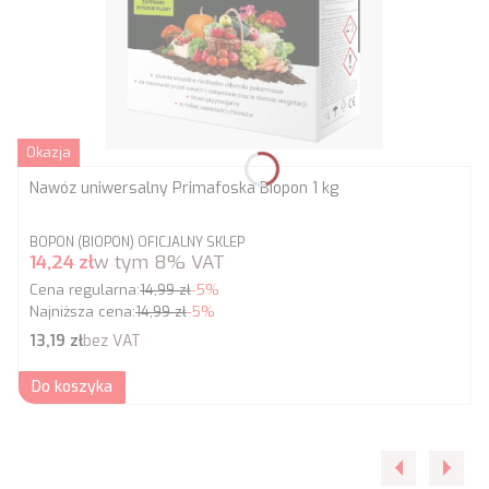
Okazja
Nawóz uniwersalny Primafoska Biopon 1 kg
PRODUCENT
BOPON (BIOPON) OFICJALNY SKLEP
Cena promocyjna brutto
14,24 zł
w tym
8%
VAT
Cena regularna:
14,99 zł
-5%
Najniższa cena:
14,99 zł
-5%
Cena netto
13,19 zł
bez VAT
Do koszyka