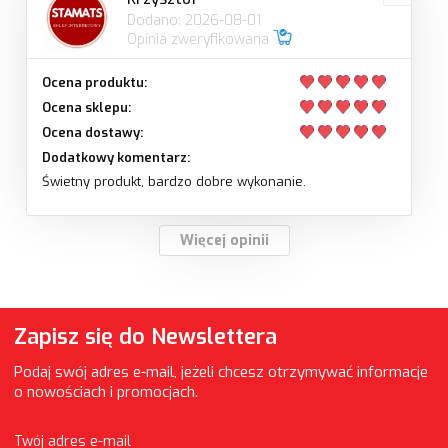
Dodano: 2026-08-01
Opinia zweryfikowana
Ocena produktu:
Ocena sklepu:
Ocena dostawy:
Dodatkowy komentarz:
Świetny produkt, bardzo dobre wykonanie.
Więcej opinii
Zapisz się do Newslettera
Podaj swój adres e-mail, jeżeli chcesz otrzymywać informacje
o nowościach i promocjach.
Twój adres e-mail