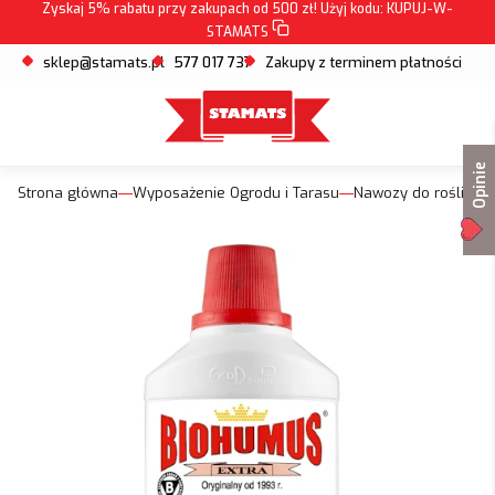
Zyskaj 5% rabatu przy zakupach od 500 zł! Użyj kodu:
KUPUJ-W-
STAMATS
sklep@stamats.pl
577 017 737
Zakupy z terminem płatności
Opinie
Strona główna
Wyposażenie Ogrodu i Tarasu
Nawozy do roślin