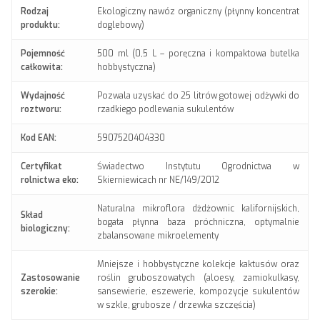
Rodzaj
Ekologiczny nawóz organiczny (płynny koncentrat
produktu:
doglebowy)
Pojemność
500 ml (0,5 L – poręczna i kompaktowa butelka
całkowita:
hobbystyczna)
Wydajność
Pozwala uzyskać do 25 litrów gotowej odżywki do
roztworu:
rzadkiego podlewania sukulentów
Kod EAN:
5907520404330
Certyfikat
Świadectwo Instytutu Ogrodnictwa w
rolnictwa eko:
Skierniewicach nr NE/149/2012
Naturalna mikroflora dżdżownic kalifornijskich,
Skład
bogata płynna baza próchniczna, optymalnie
biologiczny:
zbalansowane mikroelementy
Mniejsze i hobbystyczne kolekcje kaktusów oraz
Zastosowanie
roślin gruboszowatych (aloesy, zamiokulkasy,
szerokie:
sansewierie, eszewerie, kompozycje sukulentów
w szkle, grubosze / drzewka szczęścia)