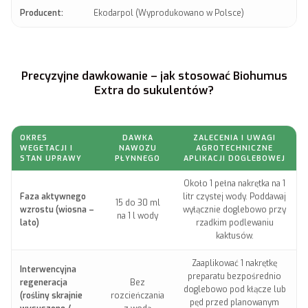
Producent:
Ekodarpol (Wyprodukowano w Polsce)
Precyzyjne dawkowanie – jak stosować Biohumus
Extra do sukulentów?
OKRES
DAWKA
ZALECENIA I UWAGI
WEGETACJI I
NAWOZU
AGROTECHNICZNE
STAN UPRAWY
PŁYNNEGO
APLIKACJI DOGLEBOWEJ
Około 1 pełna nakrętka na 1
Faza aktywnego
litr czystej wody. Poddawaj
15 do 30 ml
wzrostu (wiosna –
wyłącznie doglebowo przy
na 1 l wody
lato)
rzadkim podlewaniu
kaktusów.
Zaaplikować 1 nakrętkę
Interwencyjna
preparatu bezpośrednio
regeneracja
Bez
doglebowo pod kłącze lub
(rośliny skrajnie
rozcieńczania
pęd przed planowanym