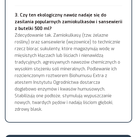
3. Czy ten ekologiczny nawóz nadaje się do
zasilania popularnych zamiokulkasów i sansewierii
z butelki 500 ml?
Zdecydowanie tak. Zamiokulkasy (tzw. żelazne
rośliny) oraz sansewierie (wężownice) to technicznie
rzecz biorąc sukulenty, które magazynują wodę w
mięsistych kłączach lub liściach i nienawidzą
tradycyjnych, agresywnych nawozów chemicznych o
wysokim stężeniu soli mineralnych. Podlewanie ich
rozcieńczonym roztworem Biohumusu Extra z
atestem Instytutu Ogrodnictwa dostarcza
doglebowo enzymów i kwasów humusowych.
Stabilizują one podłoże, stymulują wypuszczanie
nowych, twardych pędów i nadają liściom głęboki,
zdrowy blask.