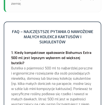
ziemię.
FAQ – NAJCZĘSTSZE PYTANIA O NAWOŻENIE
MAŁYCH KOLEKCJI KAKTUSÓW I
SUKULENTÓW
1. Kiedy kompaktowe opakowanie Biohumus Extra
500 ml jest lepszym wyborem od większej
butelki?
Butelka o pojemności 500 ml to najbardziej poręczne
i ergonomiczne rozwiązanie dla osób posiadających
niewielką, domową lub biurową kolekcję sukulentów
(np. kilka małych doniczek na parapecie, modne lasy
w szkle lub mini-kompozycje kaktusów). Ponieważ te
specyficzne rośliny podlewa się rzadko i nawozi w
małych dawkach, litraż 500 ml jest w zupełności
wystarczający na cały sezon (przygotujesz z niego