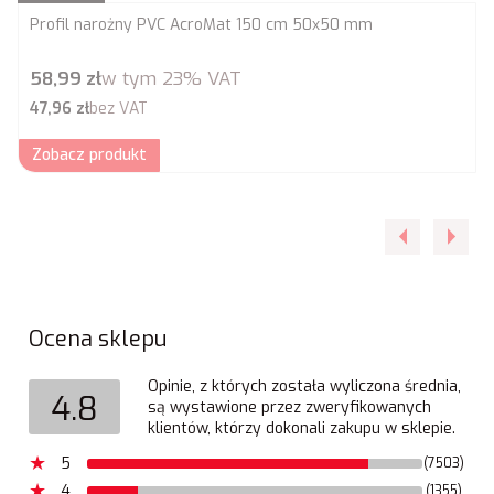
Profil narożny PVC AcroMat 150 cm 50x50 mm
Cena brutto
58,99 zł
w tym
23%
VAT
Cena netto
47,96 zł
bez VAT
Zobacz produkt
Ocena sklepu
Opinie, z których została wyliczona średnia,
4.8
są wystawione przez zweryfikowanych
klientów, którzy dokonali zakupu w sklepie.
5
(7503)
4
(1355)