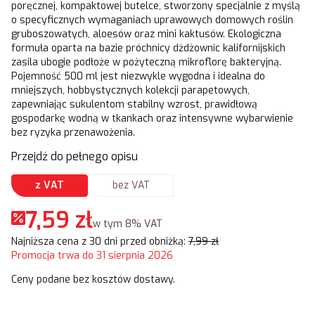
poręcznej, kompaktowej butelce, stworzony specjalnie z myślą
o specyficznych wymaganiach uprawowych domowych roślin
gruboszowatych, aloesów oraz mini kaktusów. Ekologiczna
formuła oparta na bazie próchnicy dżdżownic kalifornijskich
zasila ubogie podłoże w pożyteczną mikroflorę bakteryjną.
Pojemność 500 ml jest niezwykle wygodna i idealna do
mniejszych, hobbystycznych kolekcji parapetowych,
zapewniając sukulentom stabilny wzrost, prawidłową
gospodarkę wodną w tkankach oraz intensywne wybarwienie
bez ryzyka przenawożenia.
Przejdź do pełnego opisu
z VAT
bez VAT
7,59 zł
w tym 8% VAT
w tym
8%
VAT
Najniższa cena z 30 dni przed obniżką:
7,99 zł
Promocja trwa do 31 sierpnia 2026
Ceny podane bez kosztów dostawy.