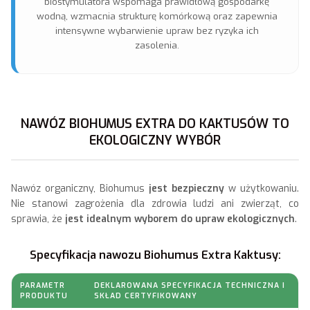
biostymulatora wspomaga prawidłową gospodarkę
wodną, wzmacnia strukturę komórkową oraz zapewnia
intensywne wybarwienie upraw bez ryzyka ich
zasolenia.
NAWÓZ BIOHUMUS EXTRA DO KAKTUSÓW TO
EKOLOGICZNY WYBÓR
Nawóz organiczny, Biohumus
jest bezpieczny
w użytkowaniu.
Nie stanowi zagrożenia dla zdrowia ludzi ani zwierząt, co
sprawia, że
jest idealnym wyborem do upraw ekologicznych
.
Specyfikacja nawozu Biohumus Extra Kaktusy:
PARAMETR
DEKLAROWANA SPECYFIKACJA TECHNICZNA I
PRODUKTU
SKŁAD CERTYFIKOWANY