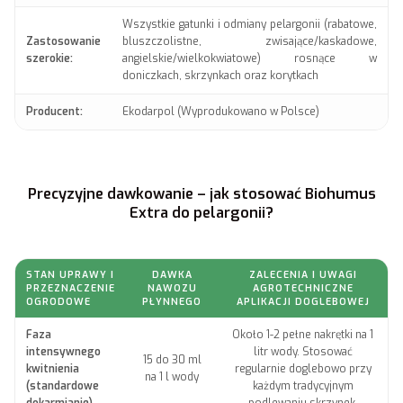
Wszystkie gatunki i odmiany pelargonii (rabatowe,
Zastosowanie
bluszczolistne, zwisające/kaskadowe,
szerokie:
angielskie/wielkokwiatowe) rosnące w
doniczkach, skrzynkach oraz korytkach
Producent:
Ekodarpol (Wyprodukowano w Polsce)
Precyzyjne dawkowanie – jak stosować Biohumus
Extra do pelargonii?
STAN UPRAWY I
DAWKA
ZALECENIA I UWAGI
PRZEZNACZENIE
NAWOZU
AGROTECHNICZNE
OGRODOWE
PŁYNNEGO
APLIKACJI DOGLEBOWEJ
Faza
Około 1-2 pełne nakrętki na 1
intensywnego
litr wody. Stosować
15 do 30 ml
kwitnienia
regularnie doglebowo przy
na 1 l wody
(standardowe
każdym tradycyjnym
dokarmianie)
podlewaniu skrzynek.