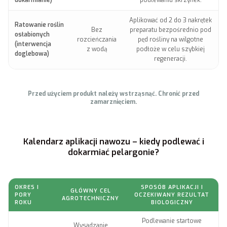
Aplikować od 2 do 3 nakrętek
Ratowanie roślin
Bez
preparatu bezpośrednio pod
osłabionych
rozcieńczania
pęd rośliny na wilgotne
(interwencja
z wodą
podłoże w celu szybkiej
doglebowa)
regeneracji.
Przed użyciem produkt należy wstrząsnąć. Chronić przed
zamarznięciem.
Kalendarz aplikacji nawozu – kiedy podlewać i
dokarmiać pelargonie?
OKRES I
SPOSÓB APLIKACJI I
GŁÓWNY CEL
PORY
OCZEKIWANY REZULTAT
AGROTECHNICZNY
ROKU
BIOLOGICZNY
Podlewanie startowe
Wysadzanie