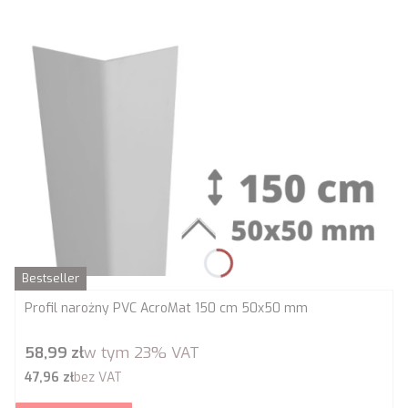
Bestseller
Profil narożny PVC AcroMat 150 cm 50x50 mm
Cena brutto
58,99 zł
w tym
23%
VAT
Cena netto
47,96 zł
bez VAT