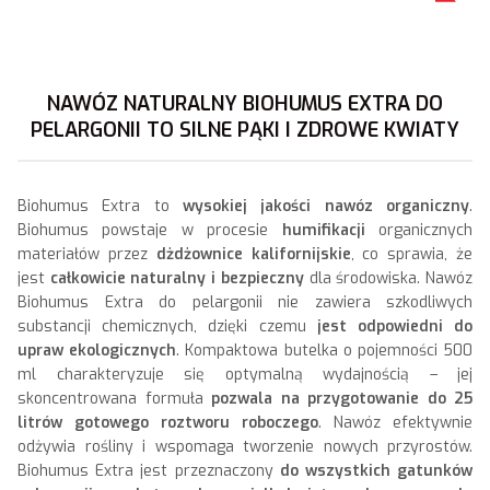
NAWÓZ NATURALNY BIOHUMUS EXTRA DO
PELARGONII TO SILNE PĄKI I ZDROWE KWIATY
Biohumus Extra to
wysokiej jakości nawóz organiczny
.
Biohumus powstaje w procesie
humifikacji
organicznych
materiałów przez
dżdżownice kalifornijskie
, co sprawia, że
jest
całkowicie naturalny i bezpieczny
dla środowiska. Nawóz
Biohumus Extra do pelargonii nie zawiera szkodliwych
substancji chemicznych, dzięki czemu
jest odpowiedni do
upraw ekologicznych
. Kompaktowa butelka o pojemności 500
ml charakteryzuje się optymalną wydajnością – jej
skoncentrowana formuła
pozwala na przygotowanie do 25
litrów gotowego roztworu roboczego
. Nawóz efektywnie
odżywia rośliny i wspomaga tworzenie nowych przyrostów.
Biohumus Extra jest przeznaczony
do wszystkich gatunków