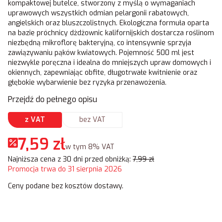
kompaktowej butelce, stworzony z myślą o wymaganiach
uprawowych wszystkich odmian pelargonii rabatowych,
angielskich oraz bluszczolistnych. Ekologiczna formuła oparta
na bazie próchnicy dżdżownic kalifornijskich dostarcza roślinom
niezbędną mikroflorę bakteryjną, co intensywnie sprzyja
zawiązywaniu pąków kwiatowych. Pojemność 500 ml jest
niezwykle poręczna i idealna do mniejszych upraw domowych i
okiennych, zapewniając obfite, długotrwałe kwitnienie oraz
głębokie wybarwienie bez ryzyka przenawożenia.
Przejdź do pełnego opisu
z VAT
bez VAT
7,59 zł
w tym 8% VAT
w tym
8%
VAT
Najniższa cena z 30 dni przed obniżką:
7,99 zł
Promocja trwa do 31 sierpnia 2026
Ceny podane bez kosztów dostawy.