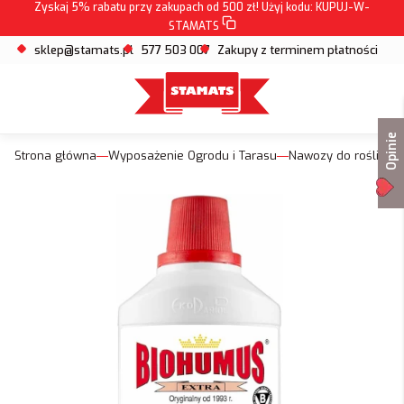
Zyskaj 5% rabatu przy zakupach od 500 zł! Użyj kodu:
KUPUJ-W-
STAMATS
sklep@stamats.pl
577 503 007
Zakupy z terminem płatności
Opinie
Strona główna
Wyposażenie Ogrodu i Tarasu
Nawozy do roślin