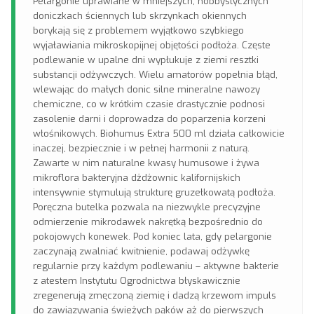
Pelargonie uprawiane w mniejszych, hobbystycznych
doniczkach ściennych lub skrzynkach okiennych
borykają się z problemem wyjątkowo szybkiego
wyjaławiania mikroskopijnej objętości podłoża. Częste
podlewanie w upalne dni wypłukuje z ziemi resztki
substancji odżywczych. Wielu amatorów popełnia błąd,
wlewając do małych donic silne mineralne nawozy
chemiczne, co w krótkim czasie drastycznie podnosi
zasolenie darni i doprowadza do poparzenia korzeni
włośnikowych. Biohumus Extra 500 ml działa całkowicie
inaczej, bezpiecznie i w pełnej harmonii z naturą.
Zawarte w nim naturalne kwasy humusowe i żywa
mikroflora bakteryjna dżdżownic kalifornijskich
intensywnie stymulują strukturę gruzełkowatą podłoża.
Poręczna butelka pozwala na niezwykle precyzyjne
odmierzenie mikrodawek nakrętką bezpośrednio do
pokojowych konewek. Pod koniec lata, gdy pelargonie
zaczynają zwalniać kwitnienie, podawaj odżywkę
regularnie przy każdym podlewaniu – aktywne bakterie
z atestem Instytutu Ogrodnictwa błyskawicznie
zregenerują zmęczoną ziemię i dadzą krzewom impuls
do zawiązywania świeżych pąków aż do pierwszych