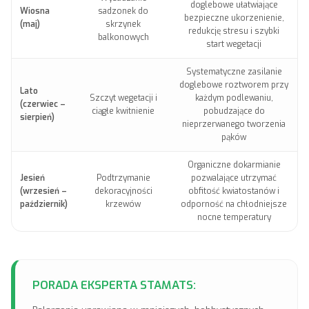
doglebowe ułatwiające
Wiosna
sadzonek do
bezpieczne ukorzenienie,
(maj)
skrzynek
redukcję stresu i szybki
balkonowych
start wegetacji
Systematyczne zasilanie
doglebowe roztworem przy
Lato
Szczyt wegetacji i
każdym podlewaniu,
(czerwiec –
ciągłe kwitnienie
pobudzające do
sierpień)
nieprzerwanego tworzenia
pąków
Organiczne dokarmianie
Jesień
Podtrzymanie
pozwalające utrzymać
(wrzesień –
dekoracyjności
obfitość kwiatostanów i
październik)
krzewów
odporność na chłodniejsze
nocne temperatury
PORADA EKSPERTA STAMATS: