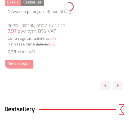
Okazja
Bestseller
Nawóz do pelargonii Bopon 500 g
PRODUCENT
BOPON (BIOPON) OFICJALNY SKLEP
Cena promocyjna brutto
7,97 zł
w tym
8%
VAT
Cena regularna:
8,39 zł
-5%
Najniższa cena:
8,39 zł
-5%
Cena netto
7,38 zł
bez VAT
Do koszyka
Bestsellery