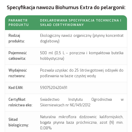
Specyfikacja nawozu Biohumus Extra do pelargonii:
PARAMETR
DEKLAROWANA SPECYFIKACJA TECHNICZNA I
PRODUKTU
SKŁAD CERTYFIKOWANY
Rodzaj
Ekologiczny nawóz organiczny (płynny koncentrat
produktu:
doglebowy)
Pojemność
500 ml (0,5 L – poręczna i kompaktowa butelka
całkowita:
hobbystyczna)
Wydajność
Pozwala uzyskać do 25 litrów gotowej odżywki do
roztworu:
podlewania na bazie czystej wody
Kod EAN:
5907520420491
Certyfikat
Świadectwo Instytutu Ogrodnictwa w
rolnictwa eko:
Skierniewicach nr NE/149/2012
Naturalna mikroflora dżdżownic kalifornijskich,
Skład
bogata płynna baza próchniczna, azot (N) min.
biologiczny:
0,08%