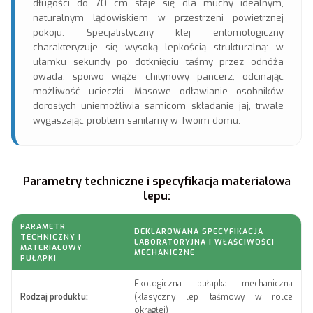
długości do 70 cm staje się dla muchy idealnym,
naturalnym lądowiskiem w przestrzeni powietrznej
pokoju. Specjalistyczny klej entomologiczny
charakteryzuje się wysoką lepkością strukturalną: w
ułamku sekundy po dotknięciu taśmy przez odnóża
owada, spoiwo wiąże chitynowy pancerz, odcinając
możliwość ucieczki. Masowe odławianie osobników
dorosłych uniemożliwia samicom składanie jaj, trwale
wygaszając problem sanitarny w Twoim domu.
Parametry techniczne i specyfikacja materiałowa
lepu:
PARAMETR
DEKLAROWANA SPECYFIKACJA
TECHNICZNY I
LABORATORYJNA I WŁAŚCIWOŚCI
MATERIAŁOWY
MECHANICZNE
PUŁAPKI
Ekologiczna pułapka mechaniczna
Rodzaj produktu:
(klasyczny lep taśmowy w rolce
okrągłej)