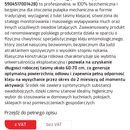
5904517001428)
to profesjonalna, w 100% bezchemiczna i
bezpieczna dla otoczenia pułapka mechaniczna w formie
tradycyjnej, wyciąganej z tulei taśmy klejącej, stworzona do
stałego monitorowania i masowego wyłapywania much oraz
innych uciążliwych owadów latających. Zaawansowany produkt
od renomowanego polskiego producenta działa w oparciu o
fizyczną chwytność specjalistycznego kleju entomologicznego,
który został nasycony bezwonnym, bezpiecznym dla ludzi
atraktantem spożywczym o wysokim stopniu nękania.
Klasyczna konstrukcja rolkowa charakteryzuje się wybitną
uniwersalnością eksploatacyjną i
pozwala na uzyskanie
długości roboczej taśmy około 60-70 cm, co generuje
optymalną powierzchnię odłowu i zapewnia pełną odporność
kleju na wysychanie przez okres do 2 miesięcy od momentu
aktywacji
. Środek nie zawiera syntetycznych substancji
owadobójczych, dzięki czemu stanowi idealny, higieniczny
wybór do stosowania w domowych kuchniach, pokojach,
sklepach oraz pomieszczeniach gospodarczych.
Przejdź do pełnego opisu
z VAT
bez VAT