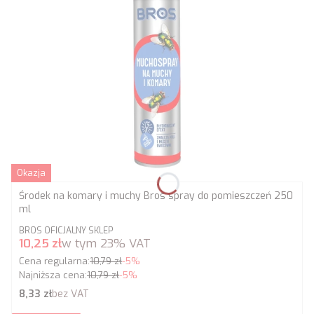
Okazja
Środek na komary i muchy Bros spray do pomieszczeń 250
ml
PRODUCENT
BROS OFICJALNY SKLEP
Cena promocyjna brutto
10,25 zł
w tym
23%
VAT
Cena regularna:
10,79 zł
-5%
Najniższa cena:
10,79 zł
-5%
Cena netto
8,33 zł
bez VAT