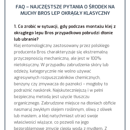
FAQ – NAJCZĘSTSZE PYTANIA O ŚRODEK NA
MUCHY BROS LEP OKRĄGŁY KLASYCZNY
1. Co zrobić w sytuacji, gdy podczas montażu klej z
okrągłego lepu Bros przypadkowo pobrudzi dłonie
lub ubranie?
Klej entomologiczny zastosowany przez polskiego
producenta Bros charakteryzuje się ekstremalną
przyczepnością mechaniczną, ale jest w 100%
nietoksyczny. W przypadku zabrudzenia skóry lub
odzieży, kategorycznie nie wolno używać
agresywnych rozpuszczalników chemicznych,
benzyny czy zmywacza do paznokci – mogłoby to
podrażnić naskórek. Najskuteczniejszą i w pełni
bezpieczną metodą jest użycie tłuszczu
organicznego. Zabrudzone miejsce na dłoniach obficie
nasmaruj zwykłym olejem roślinnym, oliwą z oliwek
lub masłem, a klej natychmiast utraci swoje
właściwości wiążące, co pozwoli na jego
bezproblemowe zmycie ciepłą wodą z mydłem. Z