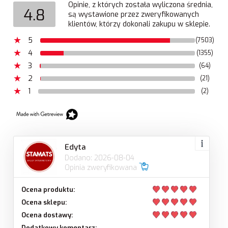
Opinie, z których została wyliczona średnia,
4.8
są wystawione przez zweryfikowanych
klientów, którzy dokonali zakupu w sklepie.
5
(7503)
4
(1355)
3
(64)
2
(21)
1
(2)
Edyta
Dodano: 2026-08-04
Opinia zweryfikowana
Ocena produktu:
Ocena sklepu:
Ocena dostawy:
Dodatkowy komentarz: