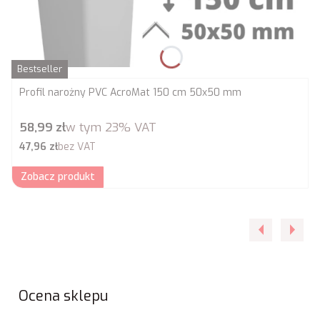
Bestseller
Profil narożny PVC AcroMat 150 cm 50x50 mm
Cena brutto
58,99 zł
w tym
23%
VAT
Cena netto
47,96 zł
bez VAT
Zobacz produkt
Ocena sklepu