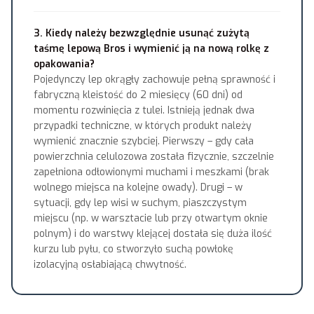
3. Kiedy należy bezwzględnie usunąć zużytą
taśmę lepową Bros i wymienić ją na nową rolkę z
opakowania?
Pojedynczy lep okrągły zachowuje pełną sprawność i
fabryczną kleistość do 2 miesięcy (60 dni) od
momentu rozwinięcia z tulei. Istnieją jednak dwa
przypadki techniczne, w których produkt należy
wymienić znacznie szybciej. Pierwszy – gdy cała
powierzchnia celulozowa została fizycznie, szczelnie
zapełniona odłowionymi muchami i meszkami (brak
wolnego miejsca na kolejne owady). Drugi – w
sytuacji, gdy lep wisi w suchym, piaszczystym
miejscu (np. w warsztacie lub przy otwartym oknie
polnym) i do warstwy klejącej dostała się duża ilość
kurzu lub pyłu, co stworzyło suchą powłokę
izolacyjną osłabiającą chwytność.