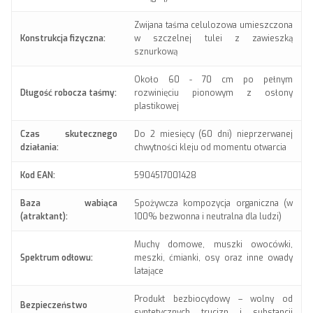
Zwijana taśma celulozowa umieszczona
Konstrukcja fizyczna:
w szczelnej tulei z zawieszką
sznurkową
Około 60 - 70 cm po pełnym
Długość robocza taśmy:
rozwinięciu pionowym z osłony
plastikowej
Czas skutecznego
Do 2 miesięcy (60 dni) nieprzerwanej
działania:
chwytności kleju od momentu otwarcia
Kod EAN:
5904517001428
Baza wabiąca
Spożywcza kompozycja organiczna (w
(atraktant):
100% bezwonna i neutralna dla ludzi)
Muchy domowe, muszki owocówki,
Spektrum odłowu:
meszki, ćmianki, osy oraz inne owady
latające
Produkt bezbiocydowy – wolny od
Bezpieczeństwo
syntetycznych trucizn i substancji