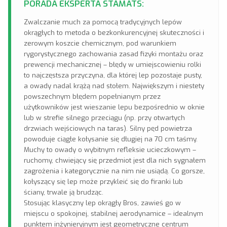
PORADA EKSPERTA STAMATS:
Zwalczanie much za pomocą tradycyjnych lepów
okrągłych to metoda o bezkonkurencyjnej skuteczności i
zerowym koszcie chemicznym, pod warunkiem
rygorystycznego zachowania zasad fizyki montażu oraz
prewencji mechanicznej – błędy w umiejscowieniu rolki
to najczęstsza przyczyna, dla której lep pozostaje pusty,
a owady nadal krążą nad stołem. Największym i niestety
powszechnym błędem popełnianym przez
użytkowników jest wieszanie lepu bezpośrednio w oknie
lub w strefie silnego przeciągu (np. przy otwartych
drzwiach wejściowych na taras). Silny pęd powietrza
powoduje ciągłe kołysanie się długiej na 70 cm taśmy.
Muchy to owady o wybitnym refleksie ucieczkowym –
ruchomy, chwiejący się przedmiot jest dla nich sygnałem
zagrożenia i kategorycznie na nim nie usiądą. Co gorsze,
kołyszący się lep może przykleić się do firanki lub
ściany, trwale ją brudząc.
Stosując klasyczny lep okrągły Bros, zawieś go w
miejscu o spokojnej, stabilnej aerodynamice – idealnym
punktem inżynieryjnym jest geometryczne centrum