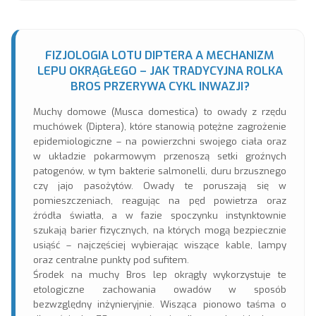
FIZJOLOGIA LOTU DIPTERA A MECHANIZM
LEPU OKRĄGŁEGO – JAK TRADYCYJNA ROLKA
BROS PRZERYWA CYKL INWAZJI?
Muchy domowe (Musca domestica) to owady z rzędu
muchówek (Diptera), które stanowią potężne zagrożenie
epidemiologiczne – na powierzchni swojego ciała oraz
w układzie pokarmowym przenoszą setki groźnych
patogenów, w tym bakterie salmonelli, duru brzusznego
czy jajo pasożytów. Owady te poruszają się w
pomieszczeniach, reagując na pęd powietrza oraz
źródła światła, a w fazie spoczynku instynktownie
szukają barier fizycznych, na których mogą bezpiecznie
usiąść – najczęściej wybierając wiszące kable, lampy
oraz centralne punkty pod sufitem.
Środek na muchy Bros lep okrągły wykorzystuje te
etologiczne zachowania owadów w sposób
bezwzględny inżynieryjnie. Wisząca pionowo taśma o