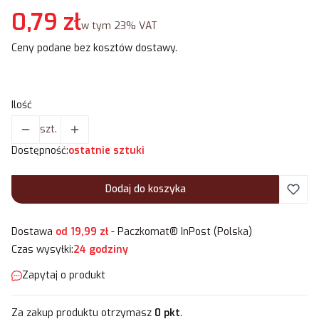
Cena
0,79 zł
w tym 23% VAT
w tym
23%
VAT
Ceny podane bez kosztów dostawy.
Ilość
szt.
Dostępność:
ostatnie sztuki
Dodaj do koszyka
Dostawa
od 19,99 zł
- Paczkomat® InPost (Polska)
Czas wysyłki:
24 godziny
Zapytaj o produkt
Za zakup produktu otrzymasz
0 pkt
.