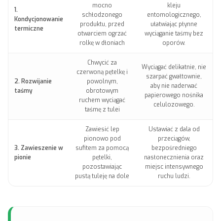
mocno
kleju
1.
schłodzonego
entomologicznego,
Kondycjonowanie
produktu, przed
ułatwiając płynne
termiczne
otwarciem ogrzać
wyciąganie taśmy bez
rolkę w dłoniach
oporów.
Chwycić za
Wyciągać delikatnie, nie
czerwoną pętelkę i
szarpać gwałtownie,
2. Rozwijanie
powolnym,
aby nie naderwać
taśmy
obrotowym
papierowego nośnika
ruchem wyciągać
celulozowego.
taśmę z tulei
Zawiesić lep
Ustawiać z dala od
pionowo pod
przeciągów,
3. Zawieszenie w
sufitem za pomocą
bezpośredniego
pionie
pętelki,
nasłonecznienia oraz
pozostawiając
miejsc intensywnego
pustą tuleję na dole
ruchu ludzi.