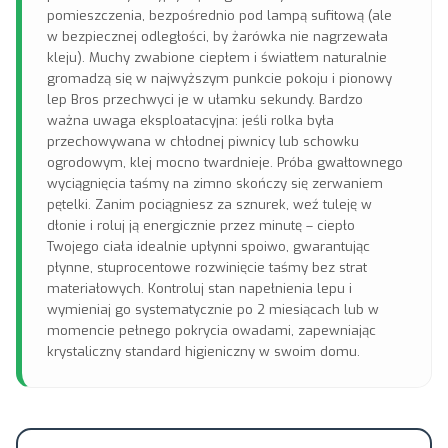
pomieszczenia, bezpośrednio pod lampą sufitową (ale
w bezpiecznej odległości, by żarówka nie nagrzewała
kleju). Muchy zwabione ciepłem i światłem naturalnie
gromadzą się w najwyższym punkcie pokoju i pionowy
lep Bros przechwyci je w ułamku sekundy. Bardzo
ważna uwaga eksploatacyjna: jeśli rolka była
przechowywana w chłodnej piwnicy lub schowku
ogrodowym, klej mocno twardnieje. Próba gwałtownego
wyciągnięcia taśmy na zimno skończy się zerwaniem
pętelki. Zanim pociągniesz za sznurek, weź tuleję w
dłonie i roluj ją energicznie przez minutę – ciepło
Twojego ciała idealnie upłynni spoiwo, gwarantując
płynne, stuprocentowe rozwinięcie taśmy bez strat
materiałowych. Kontroluj stan napełnienia lepu i
wymieniaj go systematycznie po 2 miesiącach lub w
momencie pełnego pokrycia owadami, zapewniając
krystaliczny standard higieniczny w swoim domu.