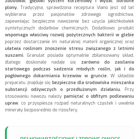
zbudować głęboki system korzeniowy i wydać dorodne
plony
. Tradycyjna, sprawdzona receptura Viano jest od lat
wybierana przez pasjonatów zdrowego ogrodnictwa,
zapewniając bezpieczne nawożenie bez użycia jakichkolwiek
syntetycznych dodatków chemicznych. Dodatkowo produkt
wspomaga właściwy rozwój pożytecznych bakterii w glebie
poprzez dostarczanie im naturalnej materii organicznej oraz
ułatwia roślinom znoszenie stresu związanego z letnimi
suszami
. Granulat posiada optymalnie zbilansowany skład,
dlatego doskonale nadaje się
zarówno do zasilania
startowego podczas sadzenia młodych roślin, jak i do
pogłównego dokarmiania krzewów w gruncie
. W składzie
preparatu znajduje się
bezpieczna dla środowiska mieszanka
substancji odżywczych o przedłużonym działaniu
. Przy
stosowaniu nawozu należy
pamiętać o obfitym podlewaniu
upraw
, co przyspiesza rozpad naturalnych cząstek i uwalnia
minerały bezpośrednio do rizosfery.
PEŁNOWARTOŚCIOWE I ZDROWE OWOCE