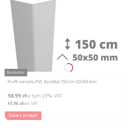
Bestseller
Profil narożny PVC AcroMat 150 cm 50x50 mm
Cena brutto
58,99 zł
w tym
23%
VAT
Cena netto
47,96 zł
bez VAT
Zobacz produkt