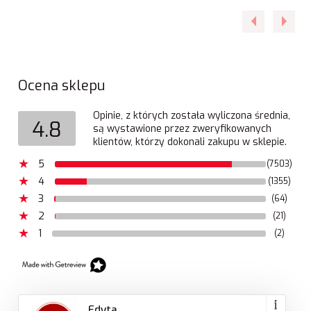
Ocena sklepu
Opinie, z których została wyliczona średnia,
4.8
są wystawione przez zweryfikowanych
klientów, którzy dokonali zakupu w sklepie.
5
(7503)
4
(1355)
3
(64)
2
(21)
1
(2)
Edyta