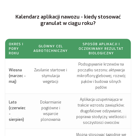
Kalendarz aplikacji nawozu - kiedy stosować
granulat w ciągu roku?
OKRES I
SPOSÓB APLIKACJI I
GŁÓWNY CEL
PORY
OCZEKIWANY REZULTAT
AGROTECHNICZNY
ROKU
BIOLOGICZNY
Podsypywanie krzewów na
Wiosna
Zasilanie startowe i
początku sezonu; aktywacja
(marzec -
stymulacja
mikroflory glebowej, rozwój
maj)
wegetacji
pąków i budowa silnych
pędów.
Aplikacja uzupełniająca w
Lato
Dokarmianie
trakcie wzrostu zawiązków;
(czerwiec
pogłówne i
długofalowe odżywianie,
-
wsparcie
poprawa słodyczy, wielkości i
sierpień)
plonowania
soczystości owoców.
Można stosować łagodnie we