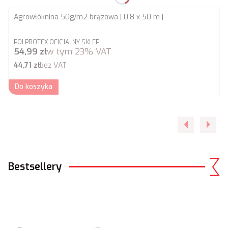
Agrowłóknina 50g/m2 brązowa | 0,8 x 50 m |
PRODUCENT
POLPROTEX OFICJALNY SKLEP
Cena brutto
54,99 zł
w tym
23%
VAT
Cena netto
44,71 zł
bez VAT
Do koszyka
Bestsellery