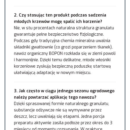
2. Czy stosując ten produkt podczas sadzenia
młodych krzewów mogę spalić ich korzenie?
Nie, w stu procentach naturalna struktura granulatu
gwarantuje pełne bezpieczeństwo fizjologiczne.
Podczas gdy tradycyjna chemia mineralna uwalnia
składniki gwałtownie (co grozi poparzeniem tkanek),
nawóz organiczny BOPON rozkłada się w ziemi powoli
i harmonijnie. Dzięki temu delikatne, młode włośniki
korzeniowe zyskują bezpieczną poduszkę startową
ułatwiającą adaptację w nowym miejscu.
3. Jak często w ciągu jednego sezonu ogrodowego
należy powtarzać aplikację tego nawozu?
Dzięki sprasowanej formie naturalnego granulatu,
substancje odżywcze nie są wymywane przez
deszcz, lecz uwalniają się etapami. Jedna porcja
preparatu aktywnie zasila podłoże przez okres do 3
miesięcy od momentu rozsypania. W praktyce