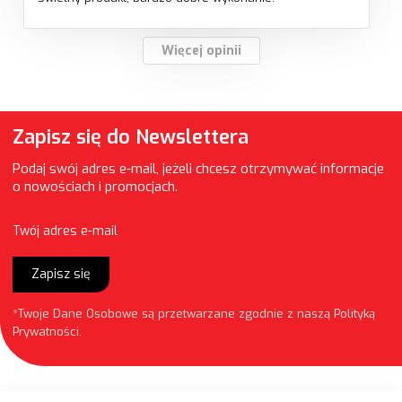
Więcej opinii
Zapisz się do Newslettera
Podaj swój adres e-mail, jeżeli chcesz otrzymywać informacje
o nowościach i promocjach.
Twój adres e-mail
Zapisz się
*Twoje Dane Osobowe są przetwarzane zgodnie z naszą
Polityką
Prywatności
.