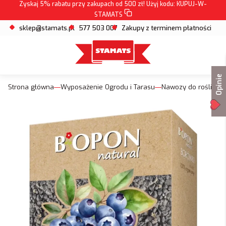
Zyskaj 5% rabatu przy zakupach od 500 zł! Użyj kodu:
KUPUJ-W-
STAMATS
sklep@stamats.pl
577 503 007
Zakupy z terminem płatności
Opinie
Strona główna
Wyposażenie Ogrodu i Tarasu
Nawozy do roślin