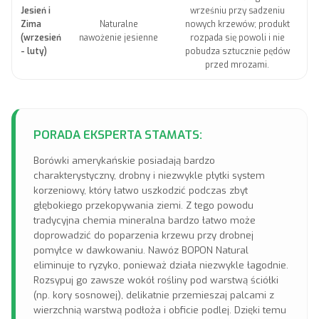
Jesień i
wrześniu przy sadzeniu
Zima
Naturalne
nowych krzewów; produkt
(wrzesień
nawożenie jesienne
rozpada się powoli i nie
- luty)
pobudza sztucznie pędów
przed mrozami.
PORADA EKSPERTA STAMATS:
Borówki amerykańskie posiadają bardzo
charakterystyczny, drobny i niezwykle płytki system
korzeniowy, który łatwo uszkodzić podczas zbyt
głębokiego przekopywania ziemi. Z tego powodu
tradycyjna chemia mineralna bardzo łatwo może
doprowadzić do poparzenia krzewu przy drobnej
pomyłce w dawkowaniu. Nawóz BOPON Natural
eliminuje to ryzyko, ponieważ działa niezwykle łagodnie.
Rozsypuj go zawsze wokół rośliny pod warstwą ściółki
(np. kory sosnowej), delikatnie przemieszaj palcami z
wierzchnią warstwą podłoża i obficie podlej. Dzięki temu