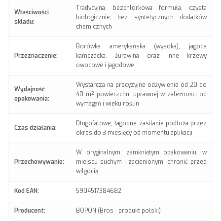
Tradycyjna, bezchlorkowa formuła, czysta
Właściwości
biologicznie, bez syntetycznych dodatków
składu:
chemicznych
Borówka amerykańska (wysoka), jagoda
Przeznaczenie:
kamczacka, żurawina oraz inne krzewy
owocowe i jagodowe
Wystarcza na precyzyjne odżywienie od 20 do
Wydajność
40 m² powierzchni uprawnej w zależności od
opakowania:
wymagań i wieku roślin
Długofalowe, łagodne zasilanie podłoża przez
Czas działania:
okres do 3 miesięcy od momentu aplikacji
W oryginalnym, zamkniętym opakowaniu, w
Przechowywanie:
miejscu suchym i zacienionym, chronić przed
wilgocią
Kod EAN:
5904517384682
Producent:
BOPON (Bros - produkt polski)