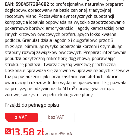
EAN: 5904517384682
to profesjonalny, naturalny preparat
doglebowy, opracowany na bazie cenionej, tradycyjnej
receptury Viano. Pozbawiona syntetycznych substancji
kompozycja idealnie odpowiada na wysokie zapotrzebowanie
pokarmowe borówki amerykańskiej, jagody kamczackiej oraz
innych krzewów owocowych preferujących lekko kwaśne
podłoża. Granulat działa łagodnie i długofalowo przez 3
miesiące, eliminując ryzyko poparzenia korzeni i stymulując
stabilny rozwój zawiązków owocowych. Preparat intensywnie
pobudza pożyteczną mikroflorę doglebową, poprawiając
strukturę podłoża i tworząc żyzną warstwę próchniczną.
Doskonale sprawdza się zarówno w uprawie młodych krzewów
tuż po posadzeniu, jak i przy zasilaniu wieloletnich, obficie
owocujących okazów. Jedno wydajne opakowanie 1 kg pozwala
na precyzyjne odżywienie do 40 m² upraw, gwarantując
zdrowe, soczyste i w pełni ekologiczne plony.
Przejdź do pełnego opisu
z VAT
bez VAT
13,58 zł
w tym 8% VAT
w tym
8%
VAT