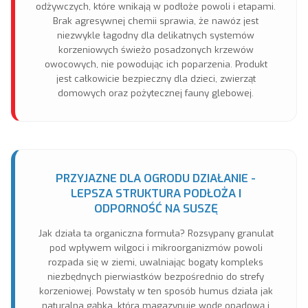
odżywczych, które wnikają w podłoże powoli i etapami.
Brak agresywnej chemii sprawia, że nawóz jest
niezwykle łagodny dla delikatnych systemów
korzeniowych świeżo posadzonych krzewów
owocowych, nie powodując ich poparzenia. Produkt
jest całkowicie bezpieczny dla dzieci, zwierząt
domowych oraz pożytecznej fauny glebowej.
PRZYJAZNE DLA OGRODU DZIAŁANIE -
LEPSZA STRUKTURA PODŁOŻA I
ODPORNOŚĆ NA SUSZĘ
Jak działa ta organiczna formuła? Rozsypany granulat
pod wpływem wilgoci i mikroorganizmów powoli
rozpada się w ziemi, uwalniając bogaty kompleks
niezbędnych pierwiastków bezpośrednio do strefy
korzeniowej. Powstały w ten sposób humus działa jak
naturalna gąbka, która magazynuje wodę opadową i