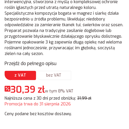
interwencyjna, stworzona z myślą o kompleksowej ochronie
roślin iglastych przed utratą naturalnego koloru.
Specjalistyczna kompozycja bogata w magnez i siarkę działa
bezpośrednio u źródła problemu, likwidując niedobory
odpowiedzialne za zamieranie tkanek tui, świerków oraz sosen.
Preparat pozwala na tradycyjne zasilanie doglebowe lub
przygotowanie błyskawicznie działającego oprysku dolistnego.
Pojemne opakowanie 3 kg zapewnia długą opiekę nad wieloma
roślinami jednocześnie, przywracając im głęboką, soczystą
zieleń na cały sezon.
Przejdź do pełnego opisu
z VAT
bez VAT
30,39 zł
w tym 8% VAT
w tym
8%
VAT
Najniższa cena z 30 dni przed obniżką:
31,99 zł
Promocja trwa do 31 sierpnia 2026
Ceny podane bez kosztów dostawy.