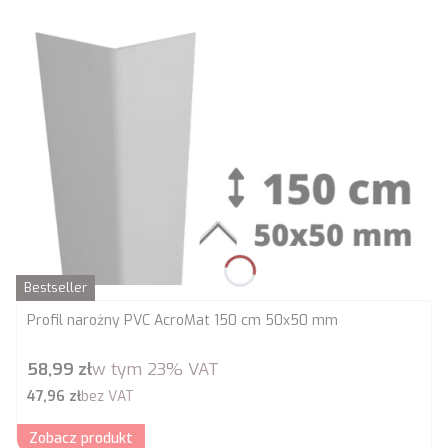
Bestseller
Profil narożny PVC AcroMat 150 cm 50x50 mm
Cena brutto
58,99 zł
w tym
23%
VAT
Cena netto
47,96 zł
bez VAT
Zobacz produkt