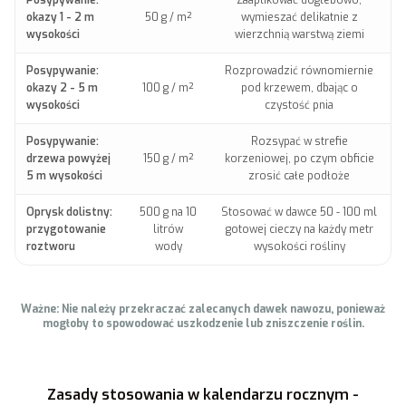
okazy 1 - 2 m
50 g / m²
wymieszać delikatnie z
wysokości
wierzchnią warstwą ziemi
Posypywanie:
Rozprowadzić równomiernie
okazy 2 - 5 m
100 g / m²
pod krzewem, dbając o
wysokości
czystość pnia
Posypywanie:
Rozsypać w strefie
drzewa powyżej
150 g / m²
korzeniowej, po czym obficie
5 m wysokości
zrosić całe podłoże
Oprysk dolistny:
500 g na 10
Stosować w dawce 50 - 100 ml
przygotowanie
litrów
gotowej cieczy na każdy metr
roztworu
wody
wysokości rośliny
Ważne: Nie należy przekraczać zalecanych dawek nawozu, ponieważ
mogłoby to spowodować uszkodzenie lub zniszczenie roślin.
Zasady stosowania w kalendarzu rocznym -