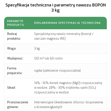
Specyfikacja techniczna i parametry nawozu BOPON
3 kg
PARAMETR
DEKLAROWANA SPECYFIKACJA TECHNICZNA
PRODUKTU
Rodzaj
Specjalistyczny nawóz mineralny (kizeryt /
produktu:
siarczan magnezu WE)
Waga:
3 kg
Wydajność:
120 m² lub 60 roślin
Forma
sypka (całkowicie rozpuszczalna)
preparatu:
14% - 16% tlenek magnezu (MgO) rozpuszczalny
Skład:
w wodzie, 28% - 30% trójtlenku siarki (SO₃)
rozpuszczalny w wodzie
Przeznaczenie
Interwencyjne likwidowanie chloroz i brązowienia
główne:
u krzewów iglastych