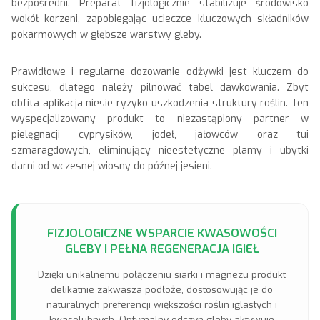
bezpośredni. Preparat fizjologicznie stabilizuje środowisko
wokół korzeni, zapobiegając ucieczce kluczowych składników
pokarmowych w głębsze warstwy gleby.
Prawidłowe i regularne dozowanie odżywki jest kluczem do
sukcesu, dlatego należy pilnować tabel dawkowania. Zbyt
obfita aplikacja niesie ryzyko uszkodzenia struktury roślin. Ten
wyspecjalizowany produkt to niezastąpiony partner w
pielęgnacji cyprysików, jodeł, jałowców oraz tui
szmaragdowych, eliminujący nieestetyczne plamy i ubytki
darni od wczesnej wiosny do późnej jesieni.
FIZJOLOGICZNE WSPARCIE KWASOWOŚCI
GLEBY I PEŁNA REGENERACJA IGIEŁ
Dzięki unikalnemu połączeniu siarki i magnezu produkt
delikatnie zakwasza podłoże, dostosowując je do
naturalnych preferencji większości roślin iglastych i
kwasolubnych. Optymalny odczyn gleby aktywuje