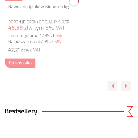
Nawóz do iglaków Biopon 5 kg
PRODUCENT
BOPON (BIOPON) OFICJALNY SKLEP
Cena promocyjna brutto
45,59 zł
w tym
8%
VAT
Cena regularna:
47,99 zł
-5%
Najniższa cena:
47,99 zł
-5%
Cena netto
42,21 zł
bez VAT
Do koszyka
Bestsellery