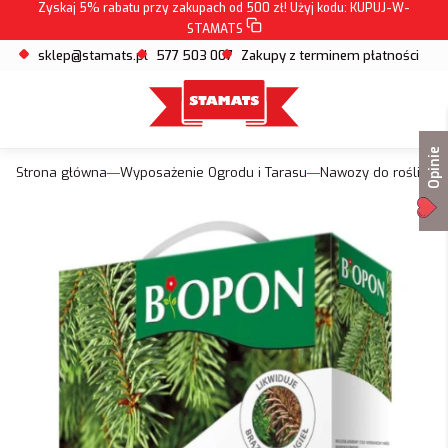
Zyskaj 5% rabatu przy zakupach od 500 zł! Użyj kodu:
KUPUJ-W-
STAMATS
sklep@stamats.pl
577 503 007
Zakupy z terminem płatności
Opinie
Strona główna
Wyposażenie Ogrodu i Tarasu
Nawozy do roślin