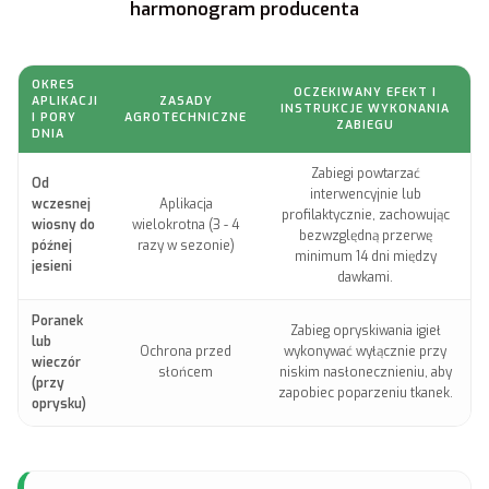
harmonogram producenta
OKRES
OCZEKIWANY EFEKT I
APLIKACJI
ZASADY
INSTRUKCJE WYKONANIA
I PORY
AGROTECHNICZNE
ZABIEGU
DNIA
Zabiegi powtarzać
Od
interwencyjnie lub
wczesnej
Aplikacja
profilaktycznie, zachowując
wiosny do
wielokrotna (3 - 4
bezwzględną przerwę
późnej
razy w sezonie)
minimum 14 dni między
jesieni
dawkami.
Poranek
Zabieg opryskiwania igieł
lub
Ochrona przed
wykonywać wyłącznie przy
wieczór
słońcem
niskim nasłonecznieniu, aby
(przy
zapobiec poparzeniu tkanek.
oprysku)