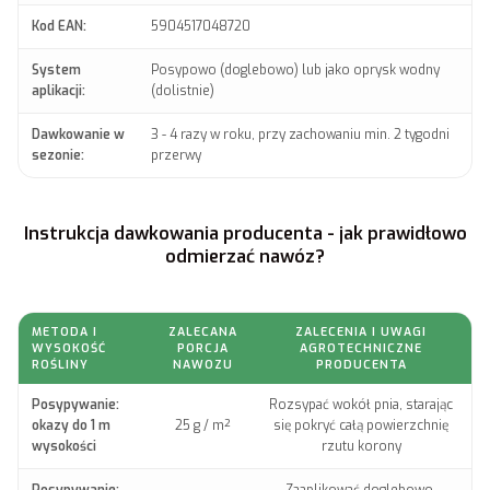
Kod EAN:
5904517048720
System
Posypowo (doglebowo) lub jako oprysk wodny
aplikacji:
(dolistnie)
Dawkowanie w
3 - 4 razy w roku, przy zachowaniu min. 2 tygodni
sezonie:
przerwy
Instrukcja dawkowania producenta - jak prawidłowo
odmierzać nawóz?
METODA I
ZALECANA
ZALECENIA I UWAGI
WYSOKOŚĆ
PORCJA
AGROTECHNICZNE
ROŚLINY
NAWOZU
PRODUCENTA
Posypywanie:
Rozsypać wokół pnia, starając
okazy do 1 m
25 g / m²
się pokryć całą powierzchnię
wysokości
rzutu korony
Posypywanie:
Zaaplikować doglebowo,