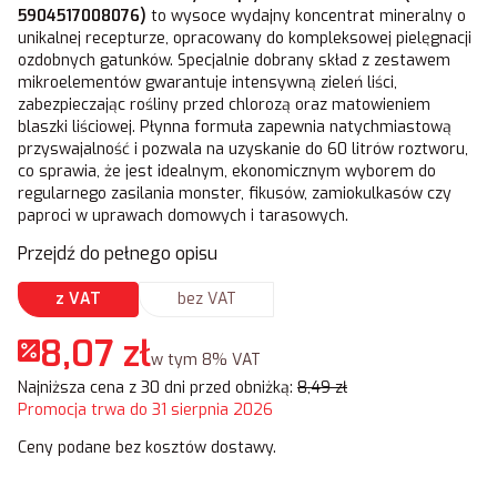
5904517008076)
to wysoce wydajny koncentrat mineralny o
unikalnej recepturze, opracowany do kompleksowej pielęgnacji
ozdobnych gatunków. Specjalnie dobrany skład z zestawem
mikroelementów gwarantuje intensywną zieleń liści,
zabezpieczając rośliny przed chlorozą oraz matowieniem
blaszki liściowej. Płynna formuła zapewnia natychmiastową
przyswajalność i pozwala na uzyskanie do 60 litrów roztworu,
co sprawia, że jest idealnym, ekonomicznym wyborem do
regularnego zasilania monster, fikusów, zamiokulkasów czy
paproci w uprawach domowych i tarasowych.
Przejdź do pełnego opisu
z VAT
bez VAT
8,07 zł
w tym 8% VAT
w tym
8%
VAT
Najniższa cena z 30 dni przed obniżką:
8,49 zł
Promocja trwa do 31 sierpnia 2026
Ceny podane bez kosztów dostawy.