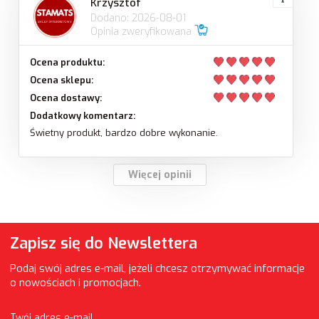
Krzysztof
Dodano: 2026-08-01
Opinia zweryfikowana
Ocena produktu:
Ocena sklepu:
Ocena dostawy:
Dodatkowy komentarz:
Świetny produkt, bardzo dobre wykonanie.
Więcej opinii
Zapisz się do Newslettera
Podaj swój adres e-mail, jeżeli chcesz otrzymywać informacje
o nowościach i promocjach.
Twój adres e-mail