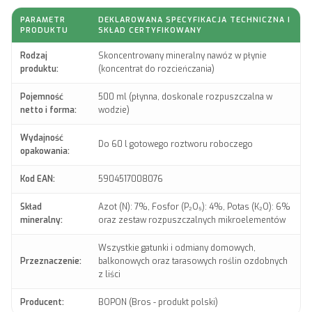
PARAMETR
DEKLAROWANA SPECYFIKACJA TECHNICZNA I
PRODUKTU
SKŁAD CERTYFIKOWANY
Rodzaj
Skoncentrowany mineralny nawóz w płynie
produktu:
(koncentrat do rozcieńczania)
Pojemność
500 ml (płynna, doskonale rozpuszczalna w
netto i forma:
wodzie)
Wydajność
Do 60 l gotowego roztworu roboczego
opakowania:
Kod EAN:
5904517008076
Skład
Azot (N): 7%, Fosfor (P₂O₅): 4%, Potas (K₂O): 6%
mineralny:
oraz zestaw rozpuszczalnych mikroelementów
Wszystkie gatunki i odmiany domowych,
Przeznaczenie:
balkonowych oraz tarasowych roślin ozdobnych
z liści
Producent:
BOPON (Bros - produkt polski)