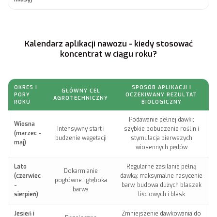
Kalendarz aplikacji nawozu - kiedy stosować
koncentrat w ciągu roku?
OKRES I
SPOSÓB APLIKACJI I
GŁÓWNY CEL
PORY
OCZEKIWANY REZULTAT
AGROTECHNICZNY
ROKU
BIOLOGICZNY
Podawanie pełnej dawki;
Wiosna
Intensywny start i
szybkie pobudzenie roślin i
(marzec -
budzenie wegetacji
stymulacja pierwszych
maj)
wiosennych pędów
Lato
Regularne zasilanie pełną
Dokarmianie
(czerwiec
dawką; maksymalne nasycenie
pogłówne i głęboka
-
barw, budowa dużych blaszek
barwa
sierpień)
liściowych i blask
Jesień i
Zmniejszenie dawkowania do