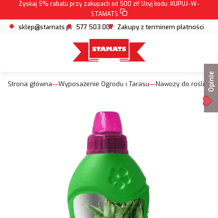
Zyskaj 5% rabatu przy zakupach od 500 zł! Użyj kodu:
KUPUJ-W-
STAMATS
sklep@stamats.pl
577 503 007
Zakupy z terminem płatności
Opinie
Strona główna
Wyposażenie Ogrodu i Tarasu
Nawozy do roślin