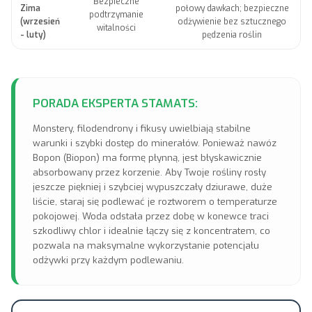
Bezpieczne
Zima
połowy dawkach; bezpieczne
podtrzymanie
(wrzesień
odżywienie bez sztucznego
witalności
- luty)
pędzenia roślin
PORADA EKSPERTA STAMATS:
Monstery, filodendrony i fikusy uwielbiają stabilne
warunki i szybki dostęp do minerałów. Ponieważ nawóz
Bopon (Biopon) ma formę płynną, jest błyskawicznie
absorbowany przez korzenie. Aby Twoje rośliny rosły
jeszcze piękniej i szybciej wypuszczały dziurawe, duże
liście, staraj się podlewać je roztworem o temperaturze
pokojowej. Woda odstała przez dobę w konewce traci
szkodliwy chlor i idealnie łączy się z koncentratem, co
pozwala na maksymalne wykorzystanie potencjału
odżywki przy każdym podlewaniu.