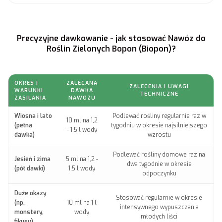
Precyzyjne dawkowanie - jak stosować Nawóz do
Roślin Zielonych Bopon (Biopon)?
OKRES I
ZALECANA
ZALECENIA I UWAGI
WARUNKI
DAWKA
TECHNICZNE
ZASILANIA
NAWOZU
Wiosna i lato
Podlewać rośliny regularnie raz w
10 ml na 1,2
(pełna
tygodniu w okresie najsilniejszego
- 1,5 l wody
dawka)
wzrostu
Podlewać rośliny domowe raz na
Jesień i zima
5 ml na 1,2 -
dwa tygodnie w okresie
(pół dawki)
1,5 l wody
odpoczynku
Duże okazy
Stosować regularnie w okresie
(np.
10 ml na 1 l
intensywnego wypuszczania
monstery,
wody
młodych liści
fikusy)