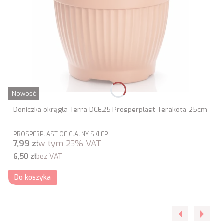
Nowość
Doniczka okrągła Terra DCE25 Prosperplast Terakota 25cm
PRODUCENT
PROSPERPLAST OFICJALNY SKLEP
Cena brutto
7,99 zł
w tym
23%
VAT
Cena netto
6,50 zł
bez VAT
Do koszyka