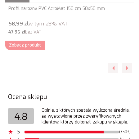
Profil narożny PVC AcroMat 150 cm 50x50 mm
Cena brutto
58,99 zł
w tym
23%
VAT
Cena netto
47,96 zł
bez VAT
Zobacz produkt
Ocena sklepu
Opinie, z których została wyliczona średnia,
4.8
są wystawione przez zweryfikowanych
klientów, którzy dokonali zakupu w sklepie.
5
(7503)