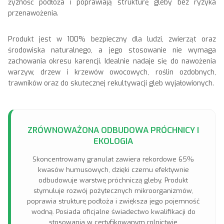
żyzność podłoża i poprawiają strukturę gleby bez ryzyka
przenawożenia.
Produkt jest w 100% bezpieczny dla ludzi, zwierząt oraz
środowiska naturalnego, a jego stosowanie nie wymaga
zachowania okresu karencji. Idealnie nadaje się do nawożenia
warzyw, drzew i krzewów owocowych, roślin ozdobnych,
trawników oraz do skutecznej rekultywacji gleb wyjałowionych.
ZRÓWNOWAŻONA ODBUDOWA PRÓCHNICY I
EKOLOGIA
Skoncentrowany granulat zawiera rekordowe 65%
kwasów humusowych, dzięki czemu efektywnie
odbudowuje warstwę próchniczą gleby. Produkt
stymuluje rozwój pożytecznych mikroorganizmów,
poprawia strukturę podłoża i zwiększa jego pojemność
wodną. Posiada oficjalne świadectwo kwalifikacji do
stosowania w certyfikowanym rolnictwie