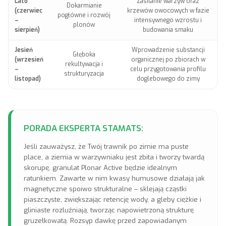
Lato
Zasilanie warzyw oraz
Dokarmianie
(czerwiec
krzewów owocowych w fazie
pogłówne i rozwój
–
intensywnego wzrostu i
plonów
sierpień)
budowania smaku
Jesień
Wprowadzenie substancji
Głęboka
(wrzesień
organicznej po zbiorach w
rekultywacja i
–
celu przygotowania profilu
strukturyzacja
listopad)
doglebowego do zimy
PORADA EKSPERTA STAMATS:
Jeśli zauważysz, że Twój trawnik po zimie ma puste
place, a ziemia w warzywniaku jest zbita i tworzy twardą
skorupę, granulat Plonar Active będzie idealnym
ratunkiem. Zawarte w nim kwasy humusowe działają jak
magnetyczne spoiwo strukturalne – sklejają cząstki
piaszczyste, zwiększając retencję wody, a gleby ciężkie i
gliniaste rozluźniają, tworząc napowietrzoną strukturę
gruzełkowatą. Rozsyp dawkę przed zapowiadanym