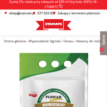
Zyskaj 5% rabatu przy zakupach od 500 zł! Użyj kodu:
KUPUJ-W-
STAMATS
sklep@stamats.pl
577 503 007
Zakupy z terminem płatności
Opinie
Strona główna
Wyposażenie Ogrodu i Tarasu
Nawozy do roślin