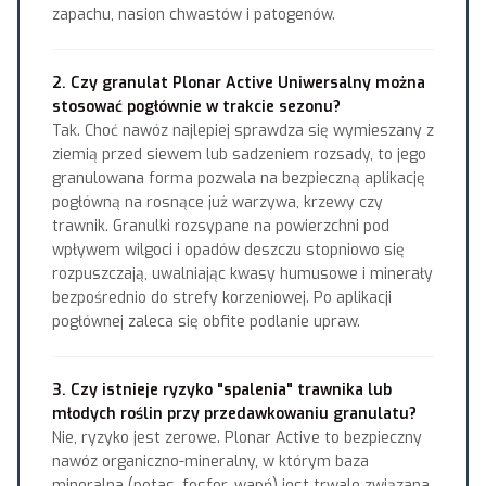
zapachu, nasion chwastów i patogenów.
2. Czy granulat Plonar Active Uniwersalny można
stosować pogłównie w trakcie sezonu?
Tak. Choć nawóz najlepiej sprawdza się wymieszany z
ziemią przed siewem lub sadzeniem rozsady, to jego
granulowana forma pozwala na bezpieczną aplikację
pogłówną na rosnące już warzywa, krzewy czy
trawnik. Granulki rozsypane na powierzchni pod
wpływem wilgoci i opadów deszczu stopniowo się
rozpuszczają, uwalniając kwasy humusowe i minerały
bezpośrednio do strefy korzeniowej. Po aplikacji
pogłównej zaleca się obfite podlanie upraw.
3. Czy istnieje ryzyko "spalenia" trawnika lub
młodych roślin przy przedawkowaniu granulatu?
Nie, ryzyko jest zerowe. Plonar Active to bezpieczny
nawóz organiczno-mineralny, w którym baza
mineralna (potas, fosfor, wapń) jest trwale związana