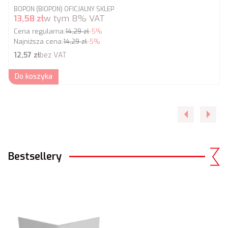
PRODUCENT
BOPON (BIOPON) OFICJALNY SKLEP
Cena promocyjna brutto
13,58 zł
w tym
8%
VAT
Cena regularna:
14,29 zł
-5%
Najniższa cena:
14,29 zł
-5%
Cena netto
12,57 zł
bez VAT
Do koszyka
Bestsellery