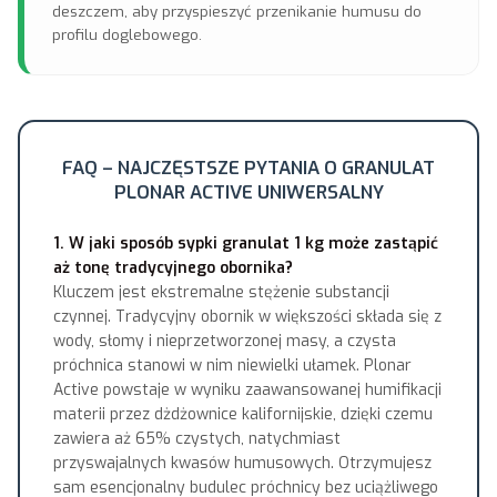
deszczem, aby przyspieszyć przenikanie humusu do
profilu doglebowego.
FAQ – NAJCZĘSTSZE PYTANIA O GRANULAT
PLONAR ACTIVE UNIWERSALNY
1. W jaki sposób sypki granulat 1 kg może zastąpić
aż tonę tradycyjnego obornika?
Kluczem jest ekstremalne stężenie substancji
czynnej. Tradycyjny obornik w większości składa się z
wody, słomy i nieprzetworzonej masy, a czysta
próchnica stanowi w nim niewielki ułamek. Plonar
Active powstaje w wyniku zaawansowanej humifikacji
materii przez dżdżownice kalifornijskie, dzięki czemu
zawiera aż 65% czystych, natychmiast
przyswajalnych kwasów humusowych. Otrzymujesz
sam esencjonalny budulec próchnicy bez uciążliwego