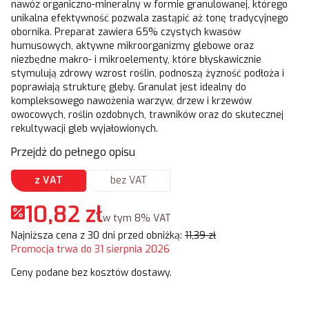
nawóz organiczno-mineralny w formie granulowanej, którego
unikalna efektywność pozwala zastąpić aż tonę tradycyjnego
obornika. Preparat zawiera 65% czystych kwasów
humusowych, aktywne mikroorganizmy glebowe oraz
niezbędne makro- i mikroelementy, które błyskawicznie
stymulują zdrowy wzrost roślin, podnoszą żyzność podłoża i
poprawiają strukturę gleby. Granulat jest idealny do
kompleksowego nawożenia warzyw, drzew i krzewów
owocowych, roślin ozdobnych, trawników oraz do skutecznej
rekultywacji gleb wyjałowionych.
Przejdź do pełnego opisu
z VAT
bez VAT
10,82 zł
w tym 8% VAT
w tym
8%
VAT
Najniższa cena z 30 dni przed obniżką:
11,39 zł
Promocja trwa do 31 sierpnia 2026
Ceny podane bez kosztów dostawy.