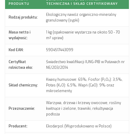
PRODUKTU
TECHNICZNA I SKŁAD CERTYFIKOWANY
Ekologiczny nawóz organiczno-mineralny
Rodzaj produktu:
granulowany (sypki)
Masa netto i
1 kg (opakowanie wystarcza na około 50 - 70
wydajność:
m² upraw)
Kod EAN:
5904517443099
Certyfikat
Świadectwo kwalifikacji IUNG-PIB w Puławach nr
rolnictwa eko:
NE/203/2014
Kwasy humusowe: 65%, Fosfor (P₂O₅): 3,5%,
Skład chemiczny:
Potas (K₂O): 6,5%, Wapń (CaO): 9% oraz
mikroelementy
Warzywa, drzewa i krzewy owocowe, rośliny
Przeznaczenie:
kwitnące i zielone, trawniki, rekultywacja
podłoża
Producent:
Ekodarpol (Wyprodukowano w Polsce)