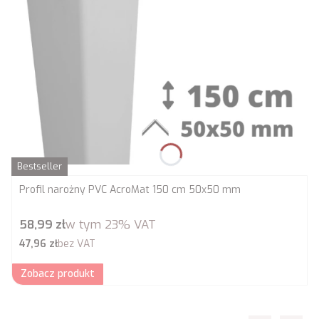
Bestseller
Profil narożny PVC AcroMat 150 cm 50x50 mm
Cena brutto
58,99 zł
w tym
23%
VAT
Cena netto
47,96 zł
bez VAT
Zobacz produkt