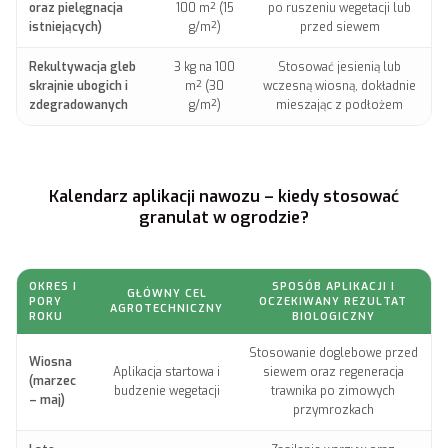
oraz pielęgnacja
100 m² (15
po ruszeniu wegetacji lub
istniejących)
g/m²)
przed siewem
Rekultywacja gleb
3 kg na 100
Stosować jesienią lub
skrajnie ubogich i
m² (30
wczesną wiosną, dokładnie
zdegradowanych
g/m²)
mieszając z podłożem
Kalendarz aplikacji nawozu – kiedy stosować
granulat w ogrodzie?
OKRES I
SPOSÓB APLIKACJI I
GŁÓWNY CEL
PORY
OCZEKIWANY REZULTAT
AGROTECHNICZNY
ROKU
BIOLOGICZNY
Stosowanie doglebowe przed
Wiosna
Aplikacja startowa i
siewem oraz regeneracja
(marzec
budzenie wegetacji
trawnika po zimowych
– maj)
przymrozkach