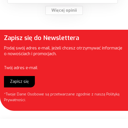
Więcej opinii
Zapisz się do Newslettera
Podaj swój adres e-mail, jeżeli chcesz otrzymywać informacje
o nowościach i promocjach.
Twój adres e-mail
Zapisz się
*Twoje Dane Osobowe są przetwarzane zgodnie z naszą
Polityką
Prywatności
.