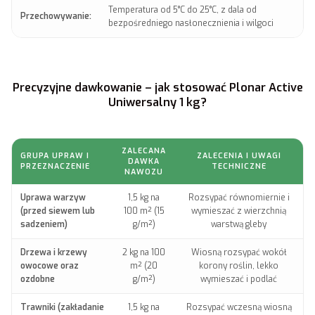
Temperatura od 5°C do 25°C, z dala od
Przechowywanie:
bezpośredniego nasłonecznienia i wilgoci
Precyzyjne dawkowanie – jak stosować Plonar Active
Uniwersalny 1 kg?
ZALECANA
GRUPA UPRAW I
ZALECENIA I UWAGI
DAWKA
PRZEZNACZENIE
TECHNICZNE
NAWOZU
Uprawa warzyw
1,5 kg na
Rozsypać równomiernie i
(przed siewem lub
100 m² (15
wymieszać z wierzchnią
sadzeniem)
g/m²)
warstwą gleby
Drzewa i krzewy
2 kg na 100
Wiosną rozsypać wokół
owocowe oraz
m² (20
korony roślin, lekko
ozdobne
g/m²)
wymieszać i podlać
Trawniki (zakładanie
1,5 kg na
Rozsypać wczesną wiosną