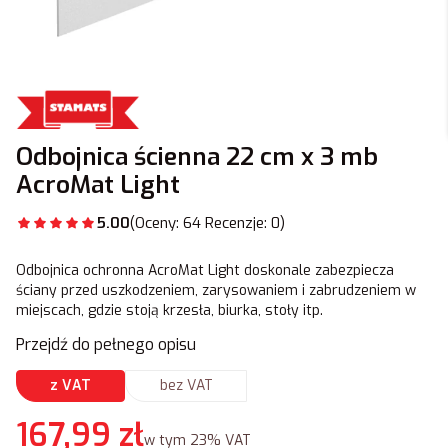
Odbojnica ścienna 22 cm x 3 mb
AcroMat Light
5.00
(Oceny: 64 Recenzje: 0)
Odbojnica ochronna AcroMat Light doskonale zabezpiecza
ściany przed uszkodzeniem, zarysowaniem i zabrudzeniem w
miejscach, gdzie stoją krzesła, biurka, stoły itp.
Przejdź do pełnego opisu
z VAT
bez VAT
Cena
167,99 zł
w tym 23% VAT
w tym
23%
VAT