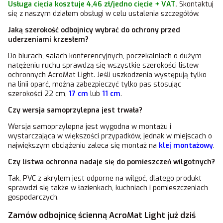
Usługa cięcia kosztuje 4,46 zł/jedno cięcie + VAT
.
Skontaktuj
się z naszym działem obsługi w celu ustalenia szczegółów.
Jaką szerokość odbojnicy wybrać do ochrony przed
uderzeniami krzesłem?
Do biurach, salach konferencyjnych, poczekalniach o dużym
natężeniu ruchu sprawdzą się wszystkie szerokości listew
ochronnych AcroMat Light. Jeśli uszkodzenia występują tylko
na linii oparć, można zabezpieczyć tylko pas stosując
szerokości
22 cm
,
17 cm
lub
11 cm
.
Czy wersja samoprzylepna jest trwała?
Wersja samoprzylepna jest wygodna w montażu i
wystarczająca w większości przypadków, jednak w miejscach o
największym obciążeniu zaleca się montaż na
klej montażowy
.
Czy listwa ochronna nadaje się do pomieszczeń wilgotnych?
Tak, PVC z akrylem jest odporne na wilgoć, dlatego produkt
sprawdzi się także w łazienkach, kuchniach i pomieszczeniach
gospodarczych.
Zamów odbojnicę ścienną AcroMat Light już dziś