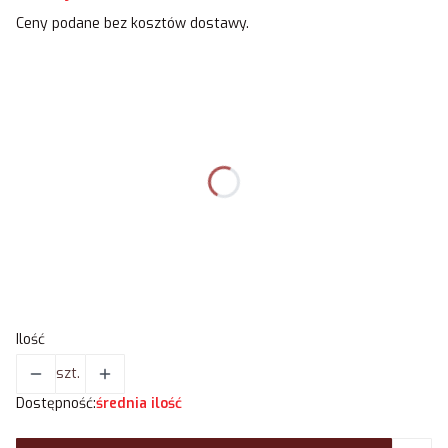
Ceny podane bez kosztów dostawy.
Wybierz wariant produktu:
Poszczególne warianty mogą różnić się ceną
Kolor
*
Wybierz
Wersja
*
Wybierz
Ilość
szt.
Dostępność:
średnia ilość