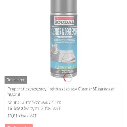
Bestseller
Preparat czyszczący i odtłuszczający Cleaner&Degreaser
400ml
PRODUCENT
SOUDAL AUTORYZOWANY SKLEP
Cena brutto
16,99 zł
w tym
23%
VAT
Cena netto
13,81 zł
bez VAT