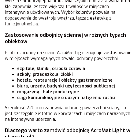
Wersja samoprzylepna umożliwia szybki montaż, a wariant na
klej zapewnia jeszcze większą trwałość w miejscach
intensywnie użytkowanych. Wybór kolorów pozwala na
dopasowanie do wystroju wnętrza, łącząc estetykę z
funkcjonalnością.
Zastosowanie odbojnicy ściennej w różnych typach
obiektów
Profil ochronny na ścianę AcroMat Light znajduje zastosowanie
w miejscach wymagających trwałej ochrony powierzchni:
szpitale, kliniki, ośrodki zdrowia
szkoły, przedszkola, żłobki
hotele, restauracje i obiekty gastronomiczne
biura, urzędy, budynki użyteczności publicznej
magazyny i hale produkcyjne
ciągi komunikacyjne o dużym natężeniu ruchu
Szerokość 220 mm zapewnia ochronę powierzchni ściany, co
jest szczególnie istotne w korytarzach i miejscach narażonych
na intensywne uderzenia.
Dlaczego warto zamówić odbojnicę AcroMat Light w
stamats.pl?