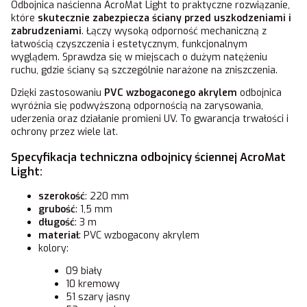
Odbojnica naścienna AcroMat Light to praktyczne rozwiązanie,
które
skutecznie zabezpiecza ściany przed uszkodzeniami i
zabrudzeniami
. Łączy wysoką odporność mechaniczną z
łatwością czyszczenia i estetycznym, funkcjonalnym
wyglądem. Sprawdza się w miejscach o dużym natężeniu
ruchu, gdzie ściany są szczególnie narażone na zniszczenia.
Dzięki zastosowaniu
PVC wzbogaconego akrylem
odbojnica
wyróżnia się podwyższoną odpornością na zarysowania,
uderzenia oraz działanie promieni UV. To gwarancja trwałości i
ochrony przez wiele lat.
Specyfikacja techniczna odbojnicy ściennej AcroMat
Light:
szerokość
: 220 mm
grubość
: 1,5 mm
długość
: 3 m
materiał
: PVC wzbogacony akrylem
kolory:
09 biały
10 kremowy
51 szary jasny