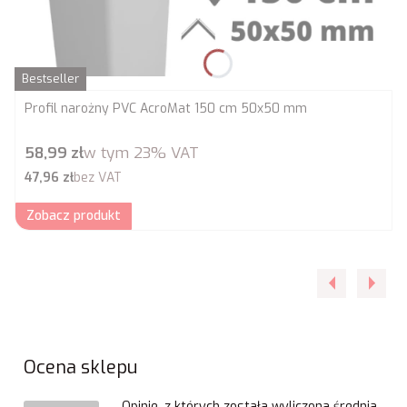
Bestseller
Profil narożny PVC AcroMat 150 cm 50x50 mm
Cena brutto
58,99 zł
w tym
23%
VAT
Cena netto
47,96 zł
bez VAT
Zobacz produkt
Ocena sklepu
Opinie, z których została wyliczona średnia,