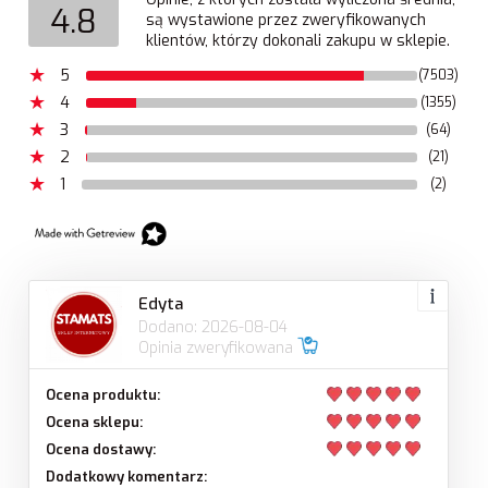
4.8
są wystawione przez zweryfikowanych
klientów, którzy dokonali zakupu w sklepie.
5
(7503)
4
(1355)
3
(64)
2
(21)
1
(2)
Edyta
Dodano: 2026-08-04
Opinia zweryfikowana
Ocena produktu:
Ocena sklepu:
Ocena dostawy:
Dodatkowy komentarz: