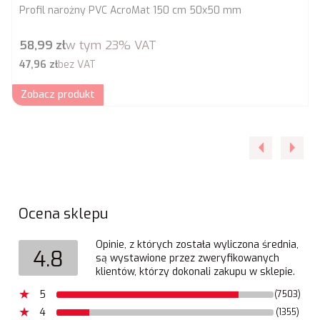
Profil narożny PVC AcroMat 150 cm 50x50 mm
Cena brutto
58,99 zł
w tym
23%
VAT
Cena netto
47,96 zł
bez VAT
Zobacz produkt
Ocena sklepu
Opinie, z których została wyliczona średnia,
4.8
są wystawione przez zweryfikowanych
klientów, którzy dokonali zakupu w sklepie.
5
(7503)
4
(1355)