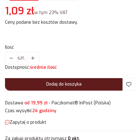
Cena
1,09 zł
w tym 23% VAT
w tym
23%
VAT
Ceny podane bez kosztów dostawy.
Ilość
szt.
Dostępność:
średnia ilość
Dodaj do koszyka
Dostawa
od 19,99 zł
- Paczkomat® InPost (Polska)
Czas wysyłki:
24 godziny
Zapytaj o produkt
Za zakup produktu otrzymasz
0 pkt
.