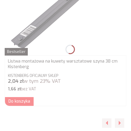
Bestseller
Listwa montażowa na kuwety warsztatowe szyna 38 cm
Kistenberg
PRODUCENT
KISTENBERG OFICJALNY SKLEP
Cena brutto
2,04 zł
w tym
23%
VAT
Cena netto
1,66 zł
bez VAT
Do koszyka