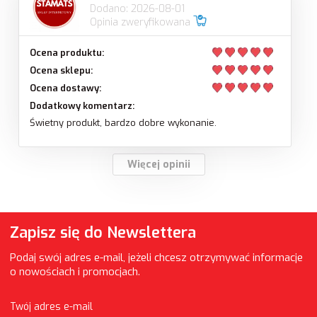
Dodano: 2026-08-01
Opinia zweryfikowana
Ocena produktu:
Ocena sklepu:
Ocena dostawy:
Dodatkowy komentarz:
Świetny produkt, bardzo dobre wykonanie.
Więcej opinii
Zapisz się do Newslettera
Podaj swój adres e-mail, jeżeli chcesz otrzymywać informacje
o nowościach i promocjach.
Twój adres e-mail