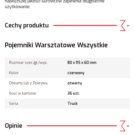
najwyższej jakości surowców zapewnia długoletnie
użytkowanie.
Cechy produktu
Pojemniki Warsztatowe Wszystkie
Rozmiar szer./gł./wys.
80 x 115 x 60 mm
Kolor
czerwony
Otwarty lub z Pokrywą
otwarty
Ilość w kartonie
36 szt.
Seria
Truck
Opinie