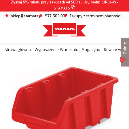
Zyskaj 5% rabatu przy zakupach od 500 zł! Użyj kodu:
KUPUJ-W-
STAMATS
sklep@stamats.pl
577 503 007
Zakupy z terminem płatności
Opinie
Strona główna
Wyposażenie Warsztatu i Magazynu
Kuwety warsz