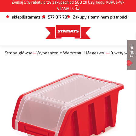
Zyskaj 5% rabatu przy zakupach od 500 zł! Użyj kodu:
KUPUJ-W-
STAMATS
sklep@stamats.pl
577 017 737
Zakupy z terminem płatności
Opinie
Strona główna
Wyposażenie Warsztatu i Magazynu
Kuwety warsz