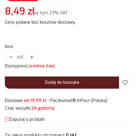
Cena
8,49 zł
w tym 23% VAT
w tym
23%
VAT
Ceny podane bez kosztów dostawy.
Ilość
szt.
Dostępność:
średnia ilość
Dodaj do koszyka
Dostawa
od 19,99 zł
- Paczkomat® InPost (Polska)
Czas wysyłki:
24 godziny
Zapytaj o produkt
Za zakup produktu otrzymasz
0 pkt
.