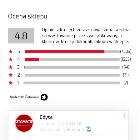
Ocena sklepu
Opinie, z których została wyliczona średnia,
4.8
są wystawione przez zweryfikowanych
klientów, którzy dokonali zakupu w sklepie.
5
(7503)
4
(1355)
3
(64)
2
(21)
1
(2)
Edyta
Dodano: 2026-08-04
Opinia zweryfikowana