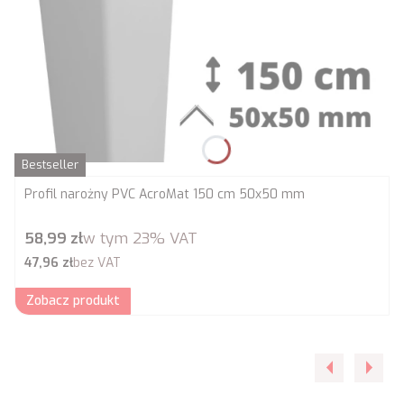
Bestseller
Profil narożny PVC AcroMat 150 cm 50x50 mm
Cena brutto
58,99 zł
w tym
23%
VAT
Cena netto
47,96 zł
bez VAT
Zobacz produkt