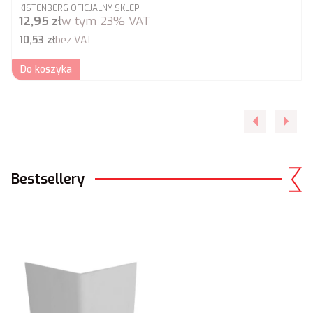
PRODUCENT
KISTENBERG OFICJALNY SKLEP
Cena brutto
12,95 zł
w tym
23%
VAT
Cena netto
10,53 zł
bez VAT
Do koszyka
Bestsellery