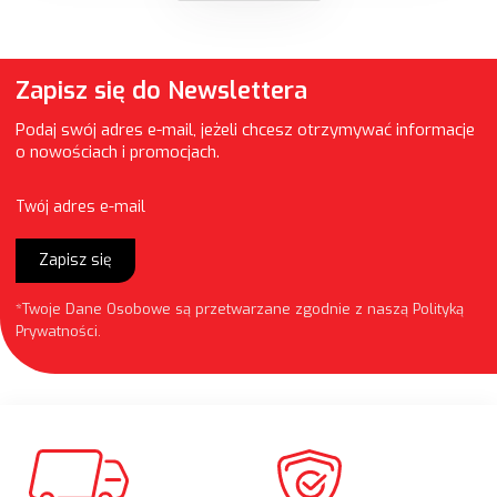
Zapisz się do Newslettera
Podaj swój adres e-mail, jeżeli chcesz otrzymywać informacje
o nowościach i promocjach.
Twój adres e-mail
Zapisz się
*Twoje Dane Osobowe są przetwarzane zgodnie z naszą
Polityką
Prywatności
.