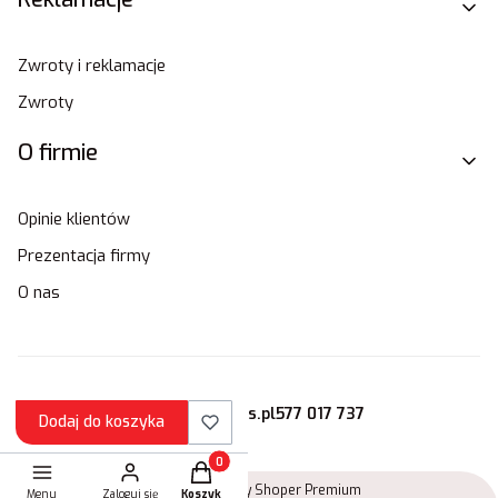
Zwroty i reklamacje
Zwroty
O firmie
Opinie klientów
Prezentacja firmy
O nas
sklep@stamats.pl
577 017 737
Dodaj do koszyka
Produkty w koszyku: 0. Zobacz szczegóły
Sklep internetowy
Shoper Premium
Menu
Zaloguj się
Koszyk