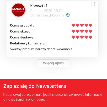
Krzysztof
Dodano: 2026-08-01
Opinia zweryfikowana
Ocena produktu:
Ocena sklepu:
Ocena dostawy:
Dodatkowy komentarz:
Świetny produkt, bardzo dobre wykonanie.
Więcej opinii
Zapisz się do Newslettera
Podaj swój adres e-mail, jeżeli chcesz otrzymywać informacje
o nowościach i promocjach.