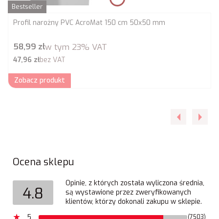
Bestseller
Profil narożny PVC AcroMat 150 cm 50x50 mm
Cena brutto
58,99 zł
w tym
23%
VAT
Cena netto
47,96 zł
bez VAT
Zobacz produkt
Ocena sklepu
Opinie, z których została wyliczona średnia,
4.8
są wystawione przez zweryfikowanych
klientów, którzy dokonali zakupu w sklepie.
5
(7503)