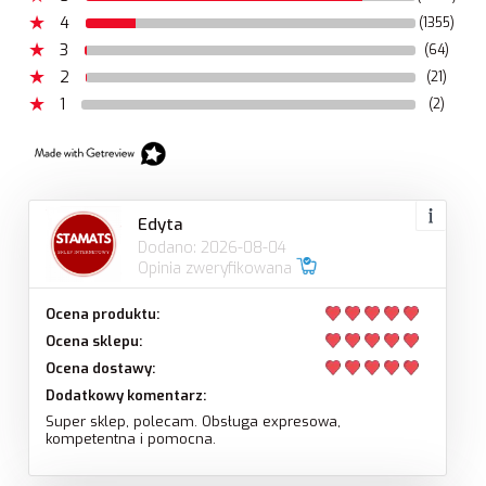
4
(1355)
3
(64)
2
(21)
1
(2)
Edyta
Dodano: 2026-08-04
Opinia zweryfikowana
Ocena produktu:
Ocena sklepu:
Ocena dostawy:
Dodatkowy komentarz:
Super sklep, polecam. Obsługa expresowa,
kompetentna i pomocna.