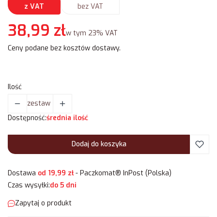
z VAT
bez VAT
Cena
38,99 zł
w tym 23% VAT
w tym
23%
VAT
Ceny podane bez kosztów dostawy.
Ilość
zestaw
Dostępność:
średnia ilość
Dodaj do koszyka
Dostawa
od 19,99 zł
- Paczkomat® InPost (Polska)
Czas wysyłki:
do 5 dni
Zapytaj o produkt