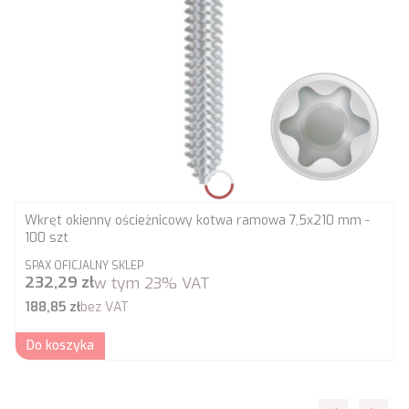
Wkręt okienny ościeżnicowy kotwa ramowa 7,5x210 mm -
100 szt
PRODUCENT
SPAX OFICJALNY SKLEP
Cena brutto
232,29 zł
w tym
23%
VAT
Cena netto
188,85 zł
bez VAT
Do koszyka