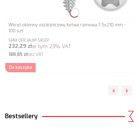
Wkręt okienny ościeżnicowy kotwa ramowa 7,5x210 mm -
100 szt
PRODUCENT
SPAX OFICJALNY SKLEP
Cena brutto
232,29 zł
w tym
23%
VAT
Cena netto
188,85 zł
bez VAT
Do koszyka
Bestsellery