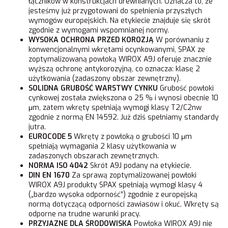
łączników w konstrukcjach drewnianych. Oznacza to, że
jesteśmy już przygotowani do spełnienia przyszłych
wymogów europejskich. Na etykiecie znajduje się skrót
zgodnie z wymogami wspomnianej normy.
WYSOKA OCHRONA PRZED KOROZJĄ
W porównaniu z
konwencjonalnymi wkrętami ocynkowanymi, SPAX ze
zoptymalizowaną powłoką WIROX A9J oferuje znacznie
wyższą ochronę antykorozyjną, co oznacza: klasę 2
użytkowania (zadaszony obszar zewnętrzny).
SOLIDNA GRUBOŚĆ WARSTWY CYNKU
Grubość powłoki
cynkowej została zwiększona o 25 % i wynosi obecnie 10
μm, zatem wkręty spełniają wymogi klasy T2/C2nw
zgodnie z normą EN 14592. Już dziś spełniamy standardy
jutra.
EUROCODE 5
Wkręty z powłoką o grubości 10 μm
spełniają wymagania 2 klasy użytkowania w
zadaszonych obszarach zewnętrznych.
NORMA ISO 4042
Skrót A9J podany na etykiecie.
DIN EN 1670
Za sprawą zoptymalizowanej powłoki
WIROX A9J produkty SPAX spełniają wymogi klasy 4
(„bardzo wysoka odporność”) zgodnie z europejską
normą dotyczącą odporności zawiasów i okuć. Wkręty są
odporne na trudne warunki pracy.
PRZYJAZNE DLA ŚRODOWISKA
Powłoka WIROX A9J nie