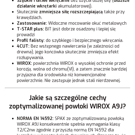
Szybkie i łatwe wkręcanie
bez użycia dużej siły (
dłuższe
działanie wkrętarki
akumulatorowej).
Skutecznie
zmniejsza siłę rozszczepiającą
także przy
krawędziach.
Zastosowanie:
Widoczne mocowanie okuć metalowych
T-STAR plus:
BIT jest dobrze osadzony i lepiej się
prowadzi
Profil falisty:
do szybkiego i bezpiecznego wkręcania.
4CUT:
Bez wstępnego nawiercania (w zależności od
drewna), jego końcówka skutecznie zmniejsza efekt
rozłupywania.
WIROX:
powierzchnia WIROX o wysokiej ochronie przed
korozją, wolna od chromu(VI), a zatem znacznie bardziej
przyjazna dla środowiska niż konwencjonalne
powierzchnie. Nie zastępuje jednak stali nierdzewnej.
Jakie są szczególne cechy
zoptymalizowanej powłoki WIROX A9J?
NORMA EN 14592:
SPAX ze zoptymalizowaną powłoką
WIROX A9J konsekwentnie spełnia wymagania klasy
T2/C2nw zgodnie z przyszłą normą EN 14592 dla