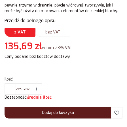
pewnie trzyma w drewnie, płycie wiórowej, tworzywie, jak i
może być użyty do mocowania elementów do cienkiej blachy.
Przejdź do pełnego opisu
z VAT
bez VAT
Cena
135,69 zł
w tym 23% VAT
w tym
23%
VAT
Ceny podane bez kosztów dostawy.
Ilość
zestaw
Dostępność:
średnia ilość
Dodaj do koszyka