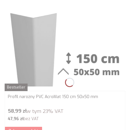
Bestseller
Profil narożny PVC AcroMat 150 cm 50x50 mm
Cena brutto
58,99 zł
w tym
23%
VAT
Cena netto
47,96 zł
bez VAT