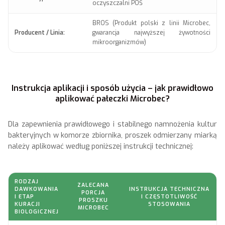
oczyszczalni POŚ
BROS (Produkt polski z linii Microbec,
Producent / Linia:
gwarancja najwyższej żywotności
mikroorganizmów)
Instrukcja aplikacji i sposób użycia – jak prawidłowo
aplikować pałeczki Microbec?
Dla zapewnienia prawidłowego i stabilnego namnożenia kultur
bakteryjnych w komorze zbiornika, proszek odmierzany miarką
należy aplikować według poniższej instrukcji technicznej:
RODZAJ
ZALECANA
DAWKOWANIA
INSTRUKCJA TECHNICZNA
PORCJA
I ETAP
I CZĘSTOTLIWOŚĆ
PROSZKU
KURACJI
STOSOWANIA
MICROBEC
BIOLOGICZNEJ