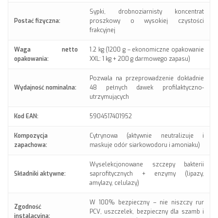
Sypki, drobnoziarnisty koncentrat
Postać fizyczna:
proszkowy o wysokiej czystości
frakcyjnej
Waga netto
1.2 kg (1200 g – ekonomiczne opakowanie
opakowania:
XXL: 1 kg + 200 g darmowego zapasu)
Pozwala na przeprowadzenie dokładnie
Wydajność nominalna:
48 pełnych dawek profilaktyczno-
utrzymujących
Kod EAN:
5904517401952
Kompozycja
Cytrynowa (aktywnie neutralizuje i
zapachowa:
maskuje odór siarkowodoru i amoniaku)
Wyselekcjonowane szczepy bakterii
Składniki aktywne:
saprofitycznych + enzymy (lipazy,
amylazy, celulazy)
W 100% bezpieczny – nie niszczy rur
Zgodność
PCV, uszczelek, bezpieczny dla szamb i
instalacyjna: