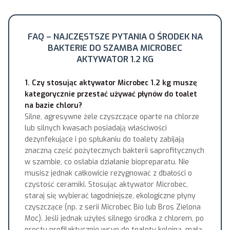
FAQ – NAJCZĘSTSZE PYTANIA O ŚRODEK NA
BAKTERIE DO SZAMBA MICROBEC
AKTYWATOR 1.2 KG
1. Czy stosując aktywator Microbec 1.2 kg muszę
kategorycznie przestać używać płynów do toalet
na bazie chloru?
Silne, agresywne żele czyszczące oparte na chlorze
lub silnych kwasach posiadają właściwości
dezynfekujące i po spłukaniu do toalety zabijają
znaczną część pożytecznych bakterii saprofitycznych
w szambie, co osłabia działanie biopreparatu. Nie
musisz jednak całkowicie rezygnować z dbałości o
czystość ceramiki. Stosując aktywator Microbec,
staraj się wybierać łagodniejsze, ekologiczne płyny
czyszczące (np. z serii Microbec Bio lub Bros Zielona
Moc). Jeśli jednak użyłeś silnego środka z chlorem, po
prostu profilaktycznie wsyp do toalety kolejną, małą