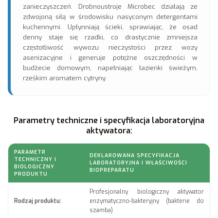
zanieczyszczeń. Drobnoustroje Microbec działają ze
zdwojoną siłą w środowisku nasyconym detergentami
kuchennymi. Upłynniają ścieki, sprawiając, że osad
denny staje się rzadki, co drastycznie zmniejsza
częstotliwość wywozu nieczystości przez wozy
asenizacyjne i generuje potężne oszczędności w
budżecie domowym, napełniając łazienki świeżym,
rześkim aromatem cytryny.
Parametry techniczne i specyfikacja laboratoryjna
aktywatora:
PARAMETR
DEKLAROWANA SPECYFIKACJA
TECHNICZNY I
LABORATORYJNA I WŁAŚCIWOŚCI
BIOLOGICZNY
BIOPREPARATU
PRODUKTU
Profesjonalny biologiczny aktywator
Rodzaj produktu:
enzymatyczno-bakteryjny (bakterie do
szamba)