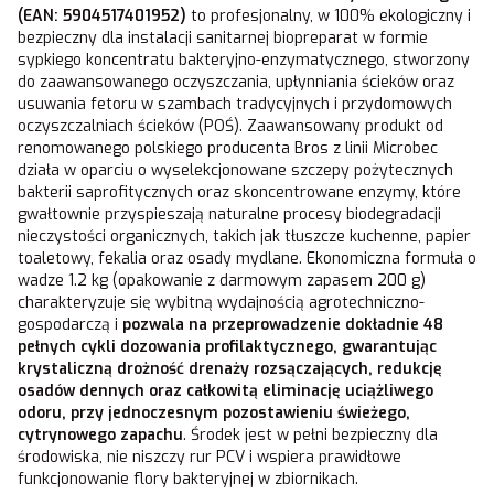
(EAN: 5904517401952)
to profesjonalny, w 100% ekologiczny i
bezpieczny dla instalacji sanitarnej biopreparat w formie
sypkiego koncentratu bakteryjno-enzymatycznego, stworzony
do zaawansowanego oczyszczania, upłynniania ścieków oraz
usuwania fetoru w szambach tradycyjnych i przydomowych
oczyszczalniach ścieków (POŚ). Zaawansowany produkt od
renomowanego polskiego producenta Bros z linii Microbec
działa w oparciu o wyselekcjonowane szczepy pożytecznych
bakterii saprofitycznych oraz skoncentrowane enzymy, które
gwałtownie przyspieszają naturalne procesy biodegradacji
nieczystości organicznych, takich jak tłuszcze kuchenne, papier
toaletowy, fekalia oraz osady mydlane. Ekonomiczna formuła o
wadze 1.2 kg (opakowanie z darmowym zapasem 200 g)
charakteryzuje się wybitną wydajnością agrotechniczno-
gospodarczą i
pozwala na przeprowadzenie dokładnie 48
pełnych cykli dozowania profilaktycznego, gwarantując
krystaliczną drożność drenaży rozsączających, redukcję
osadów dennych oraz całkowitą eliminację uciążliwego
odoru, przy jednoczesnym pozostawieniu świeżego,
cytrynowego zapachu
. Środek jest w pełni bezpieczny dla
środowiska, nie niszczy rur PCV i wspiera prawidłowe
funkcjonowanie flory bakteryjnej w zbiornikach.