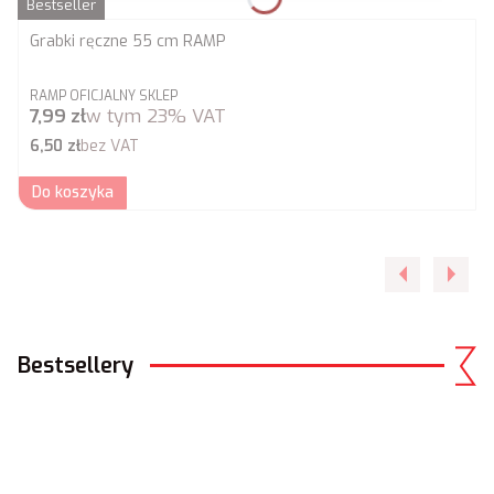
Bestseller
Grabki ręczne 55 cm RAMP
PRODUCENT
RAMP OFICJALNY SKLEP
Cena brutto
7,99 zł
w tym
23%
VAT
Cena netto
6,50 zł
bez VAT
Do koszyka
Bestsellery