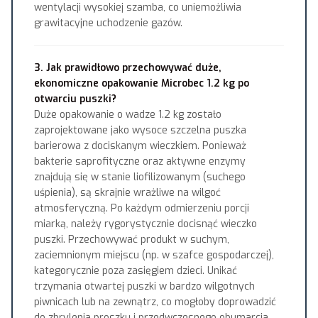
wentylacji wysokiej szamba, co uniemożliwia
grawitacyjne uchodzenie gazów.
3. Jak prawidłowo przechowywać duże,
ekonomiczne opakowanie Microbec 1.2 kg po
otwarciu puszki?
Duże opakowanie o wadze 1.2 kg zostało
zaprojektowane jako wysoce szczelna puszka
barierowa z dociskanym wieczkiem. Ponieważ
bakterie saprofityczne oraz aktywne enzymy
znajdują się w stanie liofilizowanym (suchego
uśpienia), są skrajnie wrażliwe na wilgoć
atmosferyczną. Po każdym odmierzeniu porcji
miarką, należy rygorystycznie docisnąć wieczko
puszki. Przechowywać produkt w suchym,
zaciemnionym miejscu (np. w szafce gospodarczej),
kategorycznie poza zasięgiem dzieci. Unikać
trzymania otwartej puszki w bardzo wilgotnych
piwnicach lub na zewnątrz, co mogłoby doprowadzić
do zbrylenia proszku i przedwczesnego obumarcia