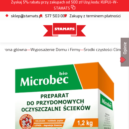
Zyskaj 5% rabatu przy zakupach od 500 zł! Użyj kodu:
KUPUJ-W-
STAMATS
sklep@stamats.pl
577 503 007
Zakupy z terminem płatności
Opinie
Strona główna
Wyposażenie Domu i Firmy
Środki czystości Clinex