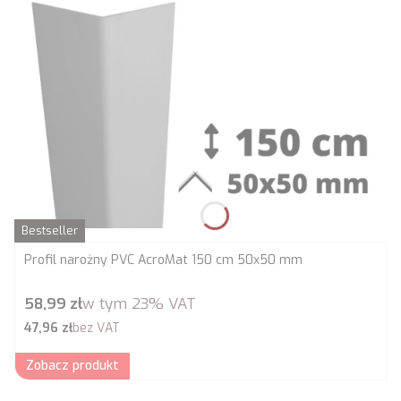
Bestseller
Profil narożny PVC AcroMat 150 cm 50x50 mm
Cena brutto
58,99 zł
w tym
23%
VAT
Cena netto
47,96 zł
bez VAT
Zobacz produkt