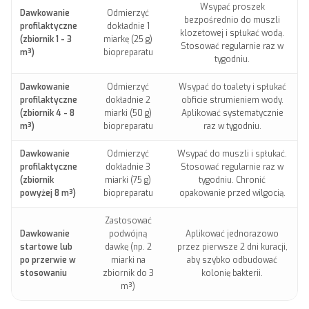
Wsypać proszek
Dawkowanie
Odmierzyć
bezpośrednio do muszli
profilaktyczne
dokładnie 1
klozetowej i spłukać wodą.
(zbiornik 1 - 3
miarkę (25 g)
Stosować regularnie raz w
m³)
biopreparatu
tygodniu.
Dawkowanie
Odmierzyć
Wsypać do toalety i spłukać
profilaktyczne
dokładnie 2
obficie strumieniem wody.
(zbiornik 4 - 8
miarki (50 g)
Aplikować systematycznie
m³)
biopreparatu
raz w tygodniu.
Dawkowanie
Odmierzyć
Wsypać do muszli i spłukać.
profilaktyczne
dokładnie 3
Stosować regularnie raz w
(zbiornik
miarki (75 g)
tygodniu. Chronić
powyżej 8 m³)
biopreparatu
opakowanie przed wilgocią.
Zastosować
Dawkowanie
podwójną
Aplikować jednorazowo
startowe lub
dawkę (np. 2
przez pierwsze 2 dni kuracji,
po przerwie w
miarki na
aby szybko odbudować
stosowaniu
zbiornik do 3
kolonię bakterii.
m³)