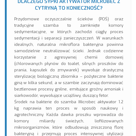
DLACZEGO SYPKI AKTYWATOR MICROBEC Z
CYTRYNĄ TO KONIECZNOŚĆ?
Przydomowe oczyszczalnie ścieków (POŚ) oraz
tradycyjne szamba to zamknięte komory
sedymentacyjne, w których zachodzi ciągły proces
sedymentacji i separacji zanieczyszczeń. W warunkach
idealnych, naturalna mikroflora bakteryjna powinna
samodzielnie neutralizować ścieki. Jednak codzienne
korzystanie z agresywnej chemii domowej
(chlorowanych płynów do toalet, silnych proszków do
prania, kapsułek do zmywarek) wywołuje drastyczną
sterylizację biologiczną zbiornika – pożyteczne bakterie
giną w kilka sekund, a w szambie zaczynają dominować
beztlenowe procesy gnilne, emitujące groźny amoniak i
siarkowodór, wywołujące uciążliwy, duszący fetor.
Środek na bakterie do szamba Microbec aktywator 1.2
kg naprawia ten proces w sposób naukowy i
agrotechniczny. Każda dawka proszku wprowadza do
komory miliardy świeżych, liofilizowanych
mikroorganizmów, które odbudowują zniszczoną florę
bakteryjną i przejmują proces intensywnej utylizacji