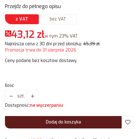
Przejdź do pełnego opisu
z VAT
bez VAT
43,12 zł
w tym 23% VAT
w tym
23%
VAT
Najniższa cena z 30 dni przed obniżką:
45,39 zł
Promocja trwa do 31 sierpnia 2026
Ceny podane bez kosztów dostawy.
Ilość
szt.
Dostępność:
na wyczerpaniu
Dodaj do koszyka