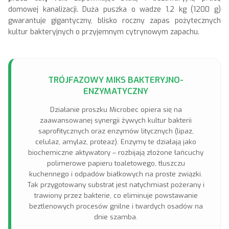
domowej kanalizacji. Duża puszka o wadze 1.2 kg (1200 g)
gwarantuje gigantyczny, blisko roczny zapas pożytecznych
kultur bakteryjnych o przyjemnym cytrynowym zapachu.
TRÓJFAZOWY MIKS BAKTERYJNO-
ENZYMATYCZNY
Działanie proszku Microbec opiera się na
zaawansowanej synergii żywych kultur bakterii
saprofitycznych oraz enzymów litycznych (lipaz,
celulaz, amylaz, proteaz). Enzymy te działają jako
biochemiczne aktywatory – rozbijają złożone łańcuchy
polimerowe papieru toaletowego, tłuszczu
kuchennego i odpadów białkowych na proste związki.
Tak przygotowany substrat jest natychmiast pożerany i
trawiony przez bakterie, co eliminuje powstawanie
beztlenowych procesów gnilne i twardych osadów na
dnie szamba.