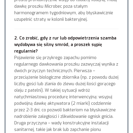
dawkę proszku Microbec poza stałym
harmonogramem tygodniowym, aby błyskawicznie
uzupełnić straty w kolonii bakteryjnej.
2. Co zrobić, gdy z rur lub odpowietrzenia szamba
wydobywa się silny smród, a proszek sypię
regularnie?
Pojawienie się przykrego zapachu pomimo
regularnego dawkowania proszku zazwyczaj wynika z
dwóch przyczyn technicznych. Pierwsza –
przeciążenie biologiczne zbiornika (np. z powodu dużej
liczby gości lub zlania do zlewu dużej ilości gorącego
oleju z patelni). W takiej sytuacji wdróż
natychmiastową procedurę interwencyjną: wsypuj
podwójną dawkę aktywatora (2 miarki) codziennie
przez 2-3 dni, co pozwoli bakteriom na błyskawiczne
nadrobienie zaległości i zlikwidowanie ognisk gnicia.
Druga przyczyna – wady konstrukcyjne instalacji
sanitarnej, takie jak brak lub zapchanie pionu