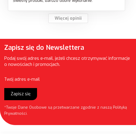
Świetny produkt, bardzo dobre wykonanie.
Więcej opinii
Zapisz się do Newslettera
Podaj swój adres e-mail, jeżeli chcesz otrzymywać informacje
o nowościach i promocjach.
Twój adres e-mail
Zapisz się
*Twoje Dane Osobowe są przetwarzane zgodnie z naszą
Polityką
Prywatności
.