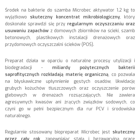
Środek na bakterie do szamba Microbec aktywator 1.2 kg to
wyjątkowo
skuteczny koncentrat mikrobiologiczny
, który
doskonale sprawdzi się przy
regularnym oczyszczaniu oraz
usuwaniu zapachów
z domowych zbiorników na ścieki, szamb
betonowych, plastikowych instalacji drenażowych oraz
przydomowych oczyszczalni ścieków (POŚ).
Preparat działa w oparciu o naturalne procesy utylizacji i
biodegradacji -
miliardy pożytecznych bakterii
saprofitycznych rozkładają materię organiczną
, co pozwala
na błyskawiczne upłynnienie gęstych osadów, likwidację
grubych kożuchów tłuszczowych oraz oczyszczenie porów
glebowych w drenażach rozsączających. Nie zawiera
agresywnych kwasów ani żrących związków sodowych, co
czyni go w pełni bezpiecznym dla rur PCV i środowiska
naturalnego.
Regularnie stosowany biopreparat Microbec jest
skuteczny
przez cały rok
, zapewniając stałą i bezawaryjną pracę