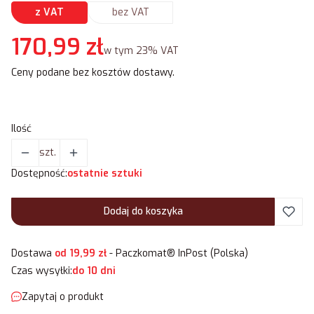
z VAT
bez VAT
Cena
170,99 zł
w tym 23% VAT
w tym
23%
VAT
Ceny podane bez kosztów dostawy.
Ilość
szt.
Dostępność:
ostatnie sztuki
Dodaj do koszyka
Dostawa
od 19,99 zł
- Paczkomat® InPost (Polska)
Czas wysyłki:
do 10 dni
Zapytaj o produkt