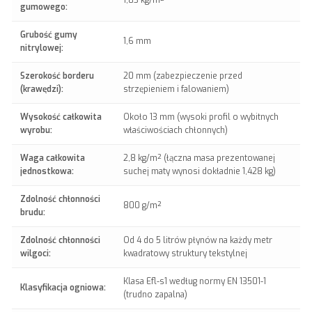
gumowego:
Grubość gumy
1,6 mm
nitrylowej:
Szerokość borderu
20 mm (zabezpieczenie przed
(krawędzi):
strzępieniem i falowaniem)
Wysokość całkowita
Około 13 mm (wysoki profil o wybitnych
wyrobu:
właściwościach chłonnych)
Waga całkowita
2,8 kg/m² (łączna masa prezentowanej
jednostkowa:
suchej maty wynosi dokładnie 1,428 kg)
Zdolność chłonności
800 g/m²
brudu:
Zdolność chłonności
Od 4 do 5 litrów płynów na każdy metr
wilgoci:
kwadratowy struktury tekstylnej
Klasa Efl-s1 według normy EN 13501-1
Klasyfikacja ogniowa:
(trudno zapalna)