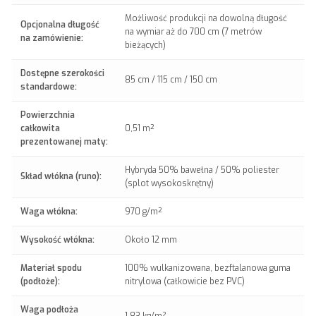
Możliwość produkcji na dowolną długość
Opcjonalna długość
na wymiar aż do 700 cm (7 metrów
na zamówienie:
bieżących)
Dostępne szerokości
85 cm / 115 cm / 150 cm
standardowe:
Powierzchnia
całkowita
0,51 m²
prezentowanej maty:
Hybryda 50% bawełna / 50% poliester
Skład włókna (runo):
(splot wysokoskrętny)
Waga włókna:
970 g/m²
Wysokość włókna:
Około 12 mm
Materiał spodu
100% wulkanizowana, bezftalanowa guma
(podłoże):
nitrylowa (całkowicie bez PVC)
Waga podłoża
1,83 kg/m²