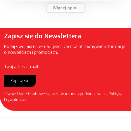
Więcej opinii
Zapisz się do Newslettera
Podaj swój adres e-mail, jeżeli chcesz otrzymywać informacje
o nowościach i promocjach.
Twój adres e-mail
Zapisz się
*Twoje Dane Osobowe są przetwarzane zgodnie z naszą
Polityką
Prywatności
.