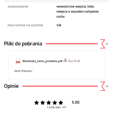
zastosowanie
wewnętrzne wejścia, hole,
miejsca o wysokim natężeniu
ruchu
inny rozmiar na życzenie
tak
Pliki do pobrania
Washmata_karta_produktu.pdf
352.18 kB
Karta Produktu
Opinie
5.00
Liczba ocen: 417