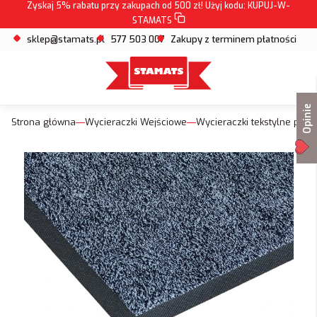
Zyskaj 5% rabatu przy zakupach od 500 zł! Użyj kodu:
KUPUJ-W-
STAMATS
sklep@stamats.pl
577 503 007
Zakupy z terminem płatności
Opinie
Strona główna
Wycieraczki Wejściowe
Wycieraczki tekstylne pod 