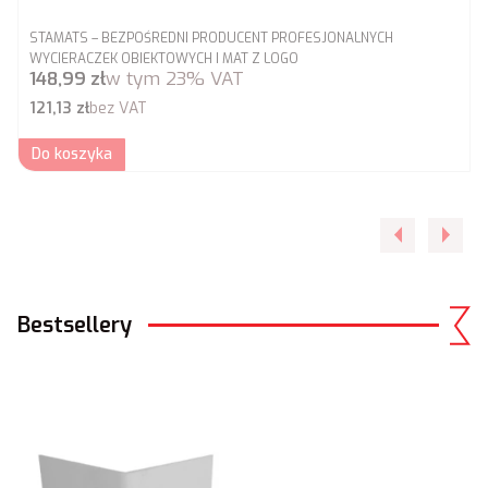
PRODUCENT
STAMATS – BEZPOŚREDNI PRODUCENT PROFESJONALNYCH
WYCIERACZEK OBIEKTOWYCH I MAT Z LOGO
Cena brutto
148,99 zł
w tym
23%
VAT
Cena netto
121,13 zł
bez VAT
Do koszyka
Bestsellery