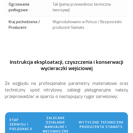
Ogrzewanie
Tak (pełna przewodność termiczna
podłogowe:
tworzywa)
Kraj pochodzenia /
Wyprodukowano w Polsce / Bezpośredni
Producent:
producent Stamats
Instrukcja eksploatacji, czyszczenia i konserwacji
wycieraczki wejściowej
Ze względu na profesjonalne parametry materiałowe oraz
techniczny spód nitrylowy, zabiegi pielęgnacyjne należy
przeprowadzać w oparciu o następujący rygor serwisowy:
ZALECANE
ETAP
DZIAŁANIE
WYTYCZNE TECHNICZNE
SERWISU I
MANUALNE I
PRODUCENTA STAMATS
PIELĘGNACJI
MECHANICZNE