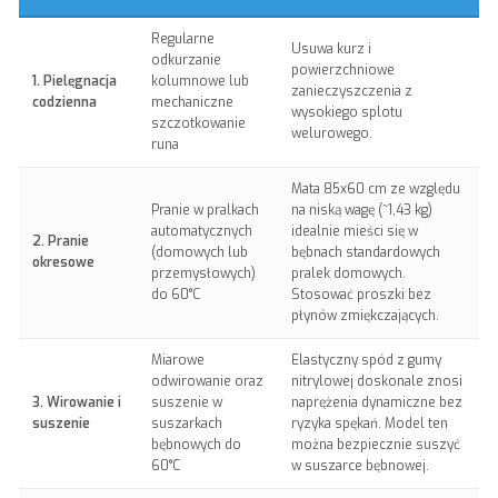
Regularne
Usuwa kurz i
odkurzanie
powierzchniowe
1. Pielęgnacja
kolumnowe lub
zanieczyszczenia z
codzienna
mechaniczne
wysokiego splotu
szczotkowanie
welurowego.
runa
Mata 85x60 cm ze względu
Pranie w pralkach
na niską wagę (~1,43 kg)
automatycznych
idealnie mieści się w
2. Pranie
(domowych lub
bębnach standardowych
okresowe
przemysłowych)
pralek domowych.
do 60°C
Stosować proszki bez
płynów zmiękczających.
Miarowe
Elastyczny spód z gumy
odwirowanie oraz
nitrylowej doskonale znosi
3. Wirowanie i
suszenie w
naprężenia dynamiczne bez
suszenie
suszarkach
ryzyka spękań. Model ten
bębnowych do
można bezpiecznie suszyć
60°C
w suszarce bębnowej.