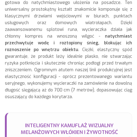
gotowa do natychmiastowego ułożenia na posadzce. Ten
uniwersalny prostokątny kształt znakomicie komponuje się z
klasycznymi drzwiami wejściowymi w biurach, punktach
usługowych oraz domowych wiatrołapach. Dzięki
zaawansowanemu splotowi runa, wycieraczka działa jak
chłonny kompres na wnoszoną wilgoć -
natychmiast
przechwytuje wodę i roztopiony śnieg, blokując ich
roznoszenie po wnętrzu obiektu
. Ciężki, elastyczny spód
gwarantuje, że produkt leży idealnie płasko, nie stwarzając
ryzyka potknięcia i skutecznie chroniąc podłogi przed trwałym
zniszczeniem. Ogromnym atutem naszej linii produkcyjnej jest
elastyczność konfiguracji - oprócz prezentowanego wariantu
seryjnego, wykonujemy wycieraczki na zamówienie na dowolną
długość sięgającą aż do 700 cm (7 metrów), dopasowując ciąg
osuszający do każdego korytarza.
INTELIGENTNY KAMUFLAŻ WIZUALNY
MELANŻOWYCH WŁÓKIEN I ŻYWOTNOŚĆ