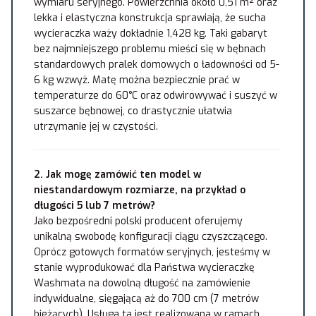
wymiaru seryjnego. Powierzchnia około 0,51 m² oraz
lekka i elastyczna konstrukcja sprawiają, że sucha
wycieraczka waży dokładnie 1,428 kg. Taki gabaryt
bez najmniejszego problemu mieści się w bębnach
standardowych pralek domowych o ładowności od 5-
6 kg wzwyż. Matę można bezpiecznie prać w
temperaturze do 60°C oraz odwirowywać i suszyć w
suszarce bębnowej, co drastycznie ułatwia
utrzymanie jej w czystości.
2. Jak mogę zamówić ten model w
niestandardowym rozmiarze, na przykład o
długości 5 lub 7 metrów?
Jako bezpośredni polski producent oferujemy
unikalną swobodę konfiguracji ciągu czyszczącego.
Oprócz gotowych formatów seryjnych, jesteśmy w
stanie wyprodukować dla Państwa wycieraczkę
Washmata na dowolną długość na zamówienie
indywidualne, sięgającą aż do 700 cm (7 metrów
bieżących). Usługa ta jest realizowana w ramach