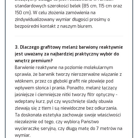
standardowych szerokości belek (85 cm, 115 cm oraz
150 cm). W celu złożenia zamówienia na
zindywidualizowany wymiar długości prosimy o
bezpośredni kontakt z naszym biurem.
3. Dlaczego grafitowy melanż barwiony reaktywnie
jest uważany za najbardziej praktyczny wybór do
wnętrz premium?
Barwienie reaktywne na poziomie molekularnym
sprawia, że barwnik tworzy nierozerwalne wiązanie z
włóknem, przez co głęboki grafit nie płowieje pod
wpływem słońca i prania. Ponadto, melanż łączący
jaśniejsze i ciemniejsze nitki tworzy filtr optyczny -
wdeptany kurz, pył czy wyschnięte ślady obuwia
zlewają się z tłem i są niewidoczne bez odkurzania.
Ta doskonała estetyka zachowuje swoje właściwości
niezależnie od tego, czy wybiorą Państwo
wycieraczkę seryjną, czy długą matę do 7 metrów na
wymiar.