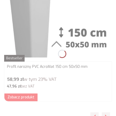
Bestseller
Profil narożny PVC AcroMat 150 cm 50x50 mm
Cena brutto
58,99 zł
w tym
23%
VAT
Cena netto
47,96 zł
bez VAT
Zobacz produkt