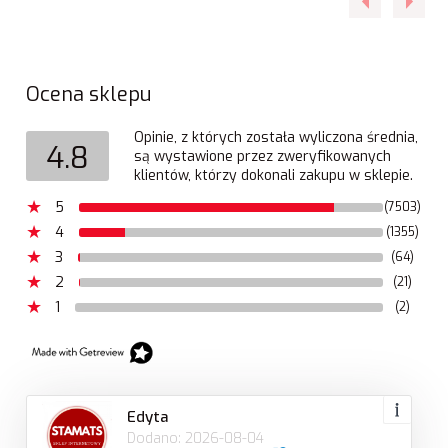
Ocena sklepu
Opinie, z których została wyliczona średnia,
4.8
są wystawione przez zweryfikowanych
klientów, którzy dokonali zakupu w sklepie.
5
(7503)
4
(1355)
3
(64)
2
(21)
1
(2)
Edyta
Dodano: 2026-08-04