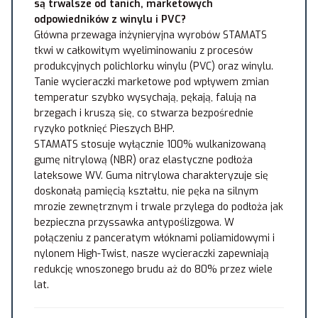
są trwalsze od tanich, marketowych
odpowiedników z winylu i PVC?
Główna przewaga inżynieryjna wyrobów STAMATS
tkwi w całkowitym wyeliminowaniu z procesów
produkcyjnych polichlorku winylu (PVC) oraz winylu.
Tanie wycieraczki marketowe pod wpływem zmian
temperatur szybko wysychają, pękają, falują na
brzegach i kruszą się, co stwarza bezpośrednie
ryzyko potknięć Pieszych BHP.
STAMATS stosuje wyłącznie 100% wulkanizowaną
gumę nitrylową (NBR) oraz elastyczne podłoża
lateksowe WV. Guma nitrylowa charakteryzuje się
doskonałą pamięcią kształtu, nie pęka na silnym
mrozie zewnętrznym i trwale przylega do podłoża jak
bezpieczna przyssawka antypoślizgowa. W
połączeniu z panceratym włóknami poliamidowymi i
nylonem High-Twist, nasze wycieraczki zapewniają
redukcję wnoszonego brudu aż do 80% przez wiele
lat.