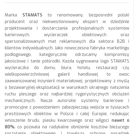
Marka
STAMATS
to renomowany, bezpośredni polski
producent oraz niekwestionowany ekspert w dziedzinie
projektowania i dostarczania profesjonalnych systemów
barierowych, wycieraczek obiektowych oraz
spersonalizowanych mat reklamowych dla sektora B2B i
klientów indywidualnych. Jako nowoczesna fabryka marketingu
podłogowego, kategorycznie odrzucamy kompromisy
jakościowe i tanie półśrodki. Każda sygnowana logo STAMATS
wycieraczka do domu, biura, hotelu, restauracji czy
wielkopowierzchniowej galerii handlowej to owoc
zaawansowanej inżynierii materiałowej, projektowany z myślą
o bezawaryjnej eksploatacji w warunkach skrajnego natężenia
ruchu pieszego oraz najbardziej rygorystycznych obciążeń
mechanicznych. Nasze autorskie systemy barierowe i
promocyjne z powodzeniem zabezpieczają wejścia w tysiącach
prestiżowych obiektów w Polsce i całej Europie, redukując
wnoszenie brudu, piasku kwarcowego oraz wilgoci
nawet o
80%
, co pozwala na radykalne obniżenie kosztów bieżącego
sprzątania obiektowego i trwalszą ochronę posadzek