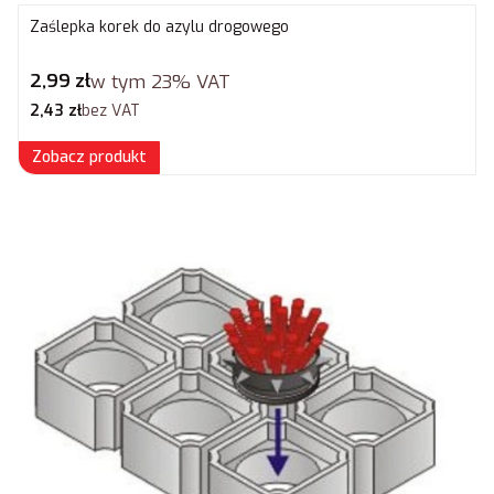
Zaślepka korek do azylu drogowego
Cena brutto
2,99 zł
w tym
23%
VAT
Cena netto
2,43 zł
bez VAT
Zobacz produkt