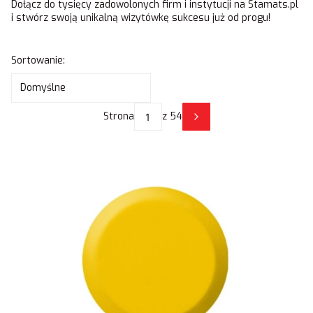
Dołącz do tysięcy zadowolonych firm i instytucji na
Stamats.pl
i stwórz swoją unikalną wizytówkę sukcesu już od progu!
Lista produktów
Sortowanie:
Domyślne
Strona
z 54
Następne produkty