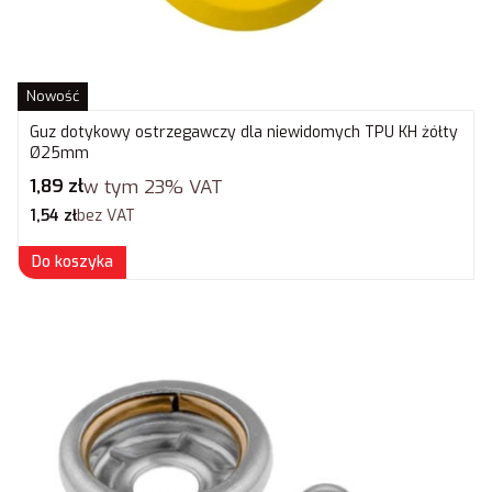
Nowość
Guz dotykowy ostrzegawczy dla niewidomych TPU KH żółty
Ø25mm
Cena brutto
1,89 zł
w tym
23%
VAT
Cena netto
1,54 zł
bez VAT
Do koszyka