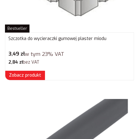
Bestseller
Szczotka do wycieraczki gumowej plaster miodu
Cena brutto
3,49 zł
w tym
23%
VAT
Cena netto
2,84 zł
bez VAT
Zobacz produkt