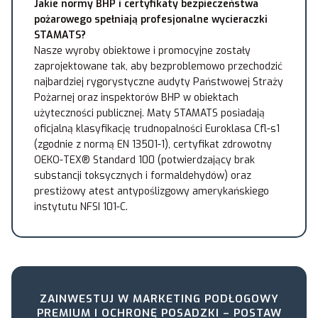
Jakie normy BHP i certyfikaty bezpieczeństwa
pożarowego spełniają profesjonalne wycieraczki
STAMATS?
Nasze wyroby obiektowe i promocyjne zostały
zaprojektowane tak, aby bezproblemowo przechodzić
najbardziej rygorystyczne audyty Państwowej Straży
Pożarnej oraz inspektorów BHP w obiektach
użyteczności publicznej. Maty STAMATS posiadają
oficjalną klasyfikację trudnopalności Euroklasa Cfl-s1
(zgodnie z normą EN 13501-1), certyfikat zdrowotny
OEKO-TEX® Standard 100 (potwierdzający brak
substancji toksycznych i formaldehydów) oraz
prestiżowy atest antypoślizgowy amerykańskiego
instytutu NFSI 101-C.
ZAINWESTUJ W MARKETING PODŁOGOWY
PREMIUM I OCHRONĘ POSADZKI – POSTAW