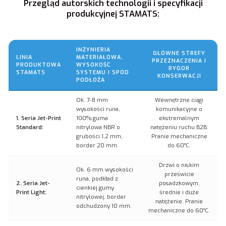
Przegląd autorskich technologii i specyfikacji
produkcyjnej STAMATS:
INŻYNIERIA
GŁÓWNE STREFY
LINIA
MATERIAŁOWA,
PRZEZNACZENIA I
PRODUKTOWA
WYSOKOŚĆ
RYGOR
STAMATS
SYSTEMU I SPÓD
KONSERWACJI
PODŁOŻA
Ok. 7-8 mm
Wewnętrzne ciągi
wysokości runa,
komunikacyjne o
1. Seria Jet-Print
100% guma
ekstremalnym
Standard:
nitrylowa NBR o
natężeniu ruchu B2B.
grubości 1,2 mm,
Pranie mechaniczne
border 20 mm.
do 60°C.
Drzwi o niskim
Ok. 6 mm wysokości
prześwicie
runa, podkład z
2. Seria Jet-
posadzkowym,
cienkiej gumy
Print Light:
średnie i duże
nitrylowej, border
natężenie. Pranie
odchudzony 10 mm.
mechaniczne do 60°C.