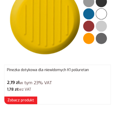
Pinezka dotykowa dla niewidomych K1 poliuretan
Cena brutto
2,19 zł
w tym
23%
VAT
Cena netto
1,78 zł
bez VAT
Zobacz produkt