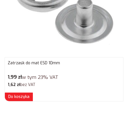
Zatrzask do mat ESD 10mm
Cena brutto
1,99 zł
w tym
23%
VAT
Cena netto
1,62 zł
bez VAT
Do koszyka