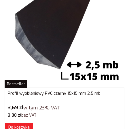
Bestseller
Profil wyobleniowy PVC czarny 15x15 mm 2,5 mb
Cena brutto
3,69 zł
w tym
23%
VAT
Cena netto
3,00 zł
bez VAT
Do koszyka