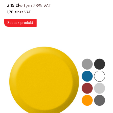
Cena brutto
2,19 zł
w tym
23%
VAT
Cena netto
1,78 zł
bez VAT
Zobacz produkt