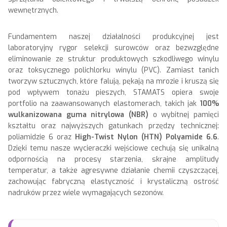
wewnętrznych.
Fundamentem naszej działalności produkcyjnej jest
laboratoryjny rygor selekcji surowców oraz bezwzględne
eliminowanie ze struktur produktowych szkodliwego winylu
oraz toksycznego polichlorku winylu (PVC). Zamiast tanich
tworzyw sztucznych, które falują, pękają na mrozie i kruszą się
pod wpływem tonażu pieszych, STAMATS opiera swoje
portfolio na zaawansowanych elastomerach, takich jak
100%
wulkanizowana guma nitrylowa (NBR)
o wybitnej pamięci
kształtu oraz najwyższych gatunkach przędzy technicznej:
poliamidzie 6 oraz
High-Twist Nylon (HTN) Polyamide 6.6
.
Dzięki temu nasze wycieraczki wejściowe cechują się unikalną
odpornością na procesy starzenia, skrajne amplitudy
temperatur, a także agresywne działanie chemii czyszczącej,
zachowując fabryczną elastyczność i krystaliczną ostrość
nadruków przez wiele wymagających sezonów.