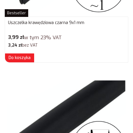
Bestseller
Uszczelka krawędziowa czarna 9x1 mm
Cena brutto
3,99 zł
w tym
23%
VAT
Cena netto
3,24 zł
bez VAT
Do koszyka