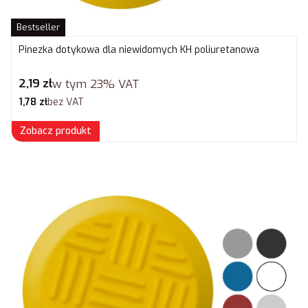
Bestseller
Pinezka dotykowa dla niewidomych KH poliuretanowa
Cena brutto
2,19 zł
w tym
23%
VAT
Cena netto
1,78 zł
bez VAT
Zobacz produkt