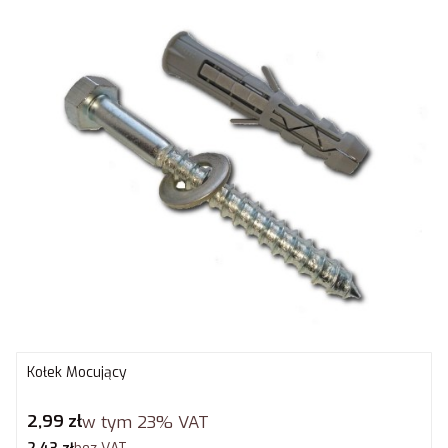
Kołek Mocujący
Cena brutto
2,99 zł
w tym
23%
VAT
Cena netto