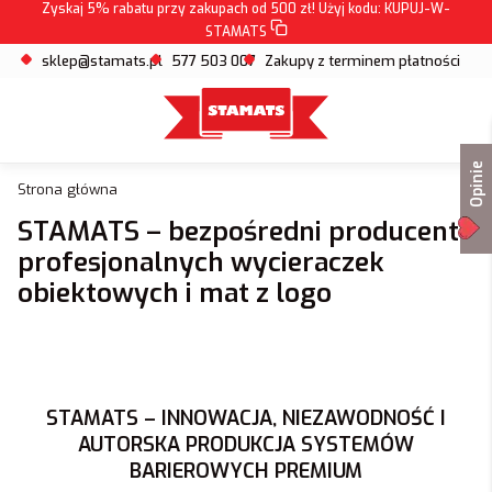
Zyskaj 5% rabatu przy zakupach od 500 zł! Użyj kodu:
KUPUJ-W-
STAMATS
sklep@stamats.pl
577 503 007
Zakupy z terminem płatności
Opinie
Strona główna
STAMATS – bezpośredni producent
profesjonalnych wycieraczek
obiektowych i mat z logo
STAMATS – INNOWACJA, NIEZAWODNOŚĆ I
AUTORSKA PRODUKCJA SYSTEMÓW
BARIEROWYCH PREMIUM