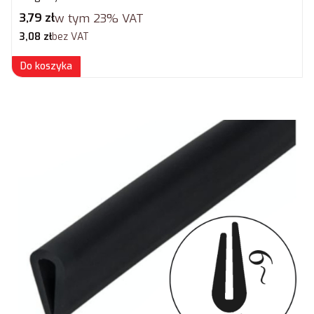
Cena brutto
3,79 zł
w tym
23%
VAT
Cena netto
3,08 zł
bez VAT
Do koszyka