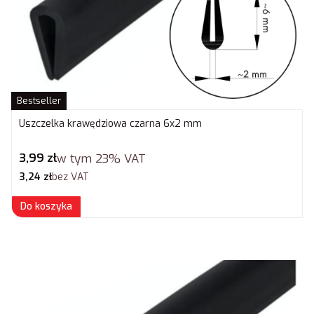
Bestseller
Uszczelka krawędziowa czarna 6x2 mm
Cena brutto
3,99 zł
w tym
23%
VAT
Cena netto
3,24 zł
bez VAT
Do koszyka