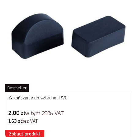
Bestseller
Zakończenie do sztachet PVC
Cena brutto
2,00 zł
w tym
23%
VAT
Cena netto
1,63 zł
bez VAT
Zobacz produkt