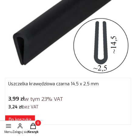
Uszczelka krawędziowa czarna 14,5 x 2,5 mm
Cena brutto
3,99 zł
w tym
23%
VAT
Cena netto
3,24 zł
bez VAT
Do koszyka
Produkty w koszyku: 0. Zobacz szczegóły
Menu
Zaloguj się
Koszyk