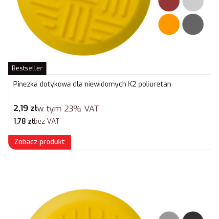
Bestseller
Pinezka dotykowa dla niewidomych K2 poliuretan
Cena brutto
2,19 zł
w tym
23%
VAT
Cena netto
1,78 zł
bez VAT
Zobacz produkt