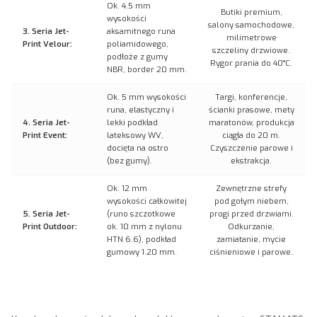
Ok. 4.5 mm
Butiki premium,
wysokości
salony samochodowe,
3. Seria Jet-
aksamitnego runa
milimetrowe
Print Velour:
poliamidowego,
szczeliny drzwiowe.
podłoże z gumy
Rygor prania do 40°C.
NBR, border 20 mm.
Ok. 5 mm wysokości
Targi, konferencje,
runa, elastyczny i
ścianki prasowe, mety
4. Seria Jet-
lekki podkład
maratonów, produkcja
Print Event:
lateksowy WV,
ciągła do 20 m.
docięta na ostro
Czyszczenie parowe i
(bez gumy).
ekstrakcja.
Ok. 12 mm
Zewnętrzne strefy
wysokości całkowitej
pod gołym niebem,
5. Seria Jet-
(runo szczotkowe
progi przed drzwiami.
Print Outdoor:
ok. 10 mm z nylonu
Odkurzanie,
HTN 6.6), podkład
zamiatanie, mycie
gumowy 1.20 mm.
ciśnieniowe i parowe.